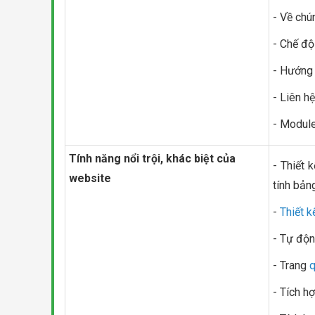
- Về chú
- Chế độ
- Hướng
- Liên hệ
- Module
Tính năng nổi trội, khác biệt của
- Thiết 
website
tính bảng,
-
Thiết 
- Tự độn
- Trang
q
- Tích h