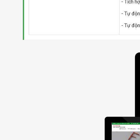
- Tích h
- Tự độn
- Tự độn