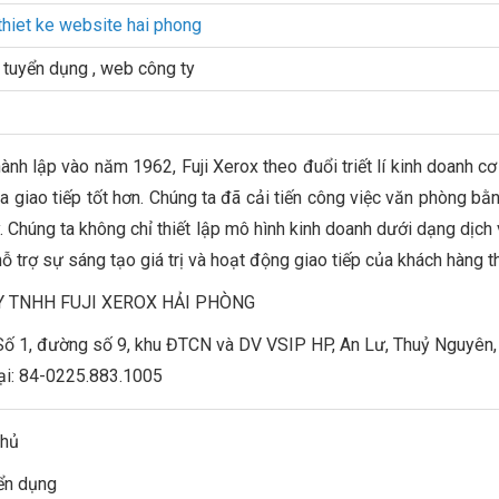
thiet ke website hai phong
tuyển dụng , web công ty
hành lập vào năm 1962, Fuji Xerox theo đuổi triết lí kinh doanh cơ
a giao tiếp tốt hơn. Chúng ta đã cải tiến công việc văn phòng b
y. Chúng ta không chỉ thiết lập mô hình kinh doanh dưới dạng dịch
ỗ trợ sự sáng tạo giá trị và hoạt động giao tiếp của khách hàng t
Y TNHH FUJI XEROX HẢI PHÒNG
 Số 1, đường số 9, khu ĐTCN và DV VSIP HP, An Lư, Thuỷ Nguyên
ại: 84-0225.883.1005
chủ
yển dụng