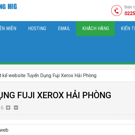
Điện 
0225
ÊN MIỀN
HOSTING
EMAIL
KHÁCH HÀNG
KIẾN 
HIỆU
M SÓC WEBSITE & SEO TỔNG THỂ
OK
KIẾN THỨC MARKETI
t kế website Tuyển Dụng Fuji Xerox Hải Phòng
ỤNG FUJI XEROX HẢI PHÒNG
16
 web