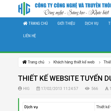
TRANG CHỦ
GIỚI THIỆU
DỊCH VỤ
T
THIẾT KẾ LOGO, NHẬN DIỆN THƯƠNG 
DỊCH VỤ QUẢN TRỊ CHĂ
DỊCH VỤ QUẢN TRỊ FANPAGE FACEBO
LIÊN HỆ
Trang chủ
Khách hàng thiết kế web
Thiế
THIẾT KẾ WEBSITE TUYỂN D
HIG
17/02/2013 11:24:57
566
Dịch vụ
Thiết kế