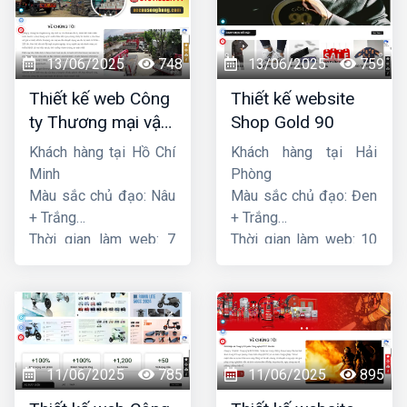
13/06/2025
748
13/06/2025
759
Thiết kế web Công
Thiết kế website
ty Thương mại vận
Shop Gold 90
tải Song Bằng
Khách hàng tại Hồ Chí
Khách hàng tại Hải
Minh
Phòng
Màu sắc chủ đạo: Nâu
Màu sắc chủ đạo: Đen
+ Trắng
+ Trắng
Thời gian làm web: 7
Thời gian làm web: 10
ngày
ngày
11/06/2025
785
11/06/2025
895