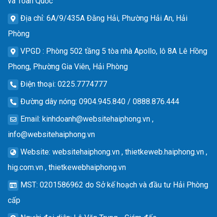
và Toàn Quốc
Địa chỉ
: 6A/9/435A Đằng Hải, Phường Hải An, Hải
Phòng
VPGD
: Phòng 502 tầng 5 tòa nhà Apollo, lô 8A Lê Hồng
Phong, Phường Gia Viên, Hải Phòng
Điện thoại
: 0225.7774777
Đường dây nóng
: 0904.945.840 / 0888.876.444
Email
:
kinhdoanh@websitehaiphong.vn
,
info@websitehaiphong.vn
Website
: websitehaiphong.vn , thietkeweb.haiphong.vn ,
hig.com.vn , thietkewebhaiphong.vn
MST
: 0201586962 do Sở kế hoạch và đầu tư Hải Phòng
cấp