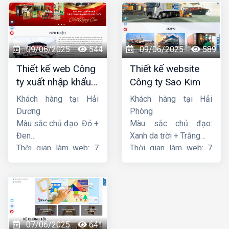
09/06/2025
544
09/06/2025
589
Thiết kế web Công
Thiết kế website
ty xuất nhập khẩu
Công ty Sao Kim
Thiên Thuận Phát
Khách hàng tại Hải
Khách hàng tại Hải
Dương
Phòng
Màu sắc chủ đạo: Đỏ +
Màu sắc chủ đạo:
Đen
Xanh da trời + Trắng
Thời gian làm web: 7
Thời gian làm web: 7
ngày
ngày
07/06/2025
641