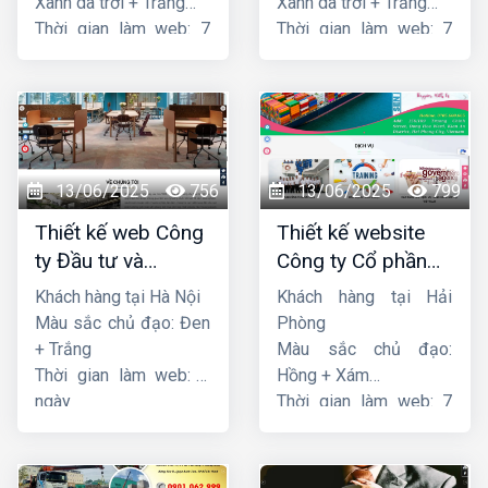
Xanh da trời + Trắng
Xanh da trời + Trắng
Thời gian làm web: 7
Thời gian làm web: 7
ngày
ngày
13/06/2025
756
13/06/2025
799
Thiết kế web Công
Thiết kế website
ty Đầu tư và
Công ty Cổ phần
Thương mại Five-
dịch vụ hàng hải
Khách hàng tại Hà Nội
Khách hàng tại Hải
Star
Sen
Màu sắc chủ đạo: Đen
Phòng
+ Trắng
Màu sắc chủ đạo:
Thời gian làm web: 7
Hồng + Xám
ngày
Thời gian làm web: 7
ngày