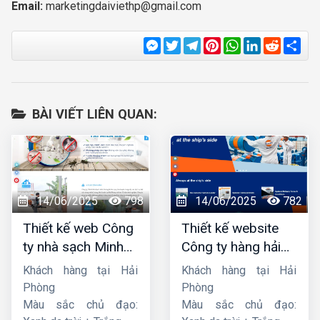
Email:
marketingdaiviethp@gmail.com
Messenger
Twitter
Telegram
Pinterest
WhatsApp
LinkedIn
Reddit
Sha
BÀI VIẾT LIÊN QUAN:
14/06/2025
798
14/06/2025
782
Thiết kế web Công
Thiết kế website
ty nhà sạch Minh
Công ty hàng hải
Dương
liên minh
Khách hàng tại Hải
Khách hàng tại Hải
Phòng
Phòng
Màu sắc chủ đạo:
Màu sắc chủ đạo: