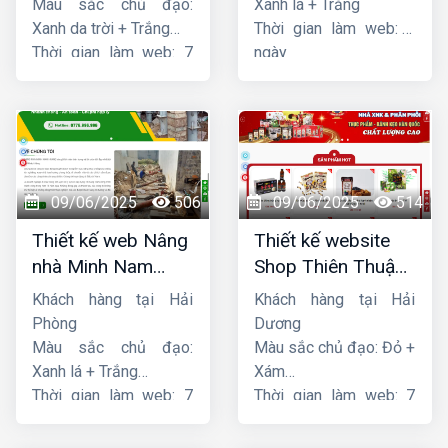
Màu sắc chủ đạo:
Xanh lá + Trắng
Xanh da trời + Trắng
Thời gian làm web: 7
Thời gian làm web: 7
ngày
ngày
09/06/2025
506
09/06/2025
514
Thiết kế web Nâng
Thiết kế website
nhà Minh Nam
Shop Thiên Thuận
Hoàng
Phát
Khách hàng tại Hải
Khách hàng tại Hải
Phòng
Dương
Màu sắc chủ đạo:
Màu sắc chủ đạo: Đỏ +
Xanh lá + Trắng
Xám
Thời gian làm web: 7
Thời gian làm web: 7
ngày
ngày