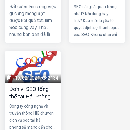
seo, cần những
thành bại của SEO
Bất cứ ai làm công việc
SEO cái gì là quan trọng
thói quen nào?
gì cũng mong đạt
nhất? Nội dung hay
được kết quả tốt, làm
link? Đâu mới là yếu tố
Seo cũng vậy. Thế
quyết định sự thành bại
nhưng bạn bạn đã là
của SEO. Không phải chỉ
nhiều tháng nhưng vẫn
một trong hai chi tiết trên
không lên top mà còn
mà nó là sự kết hợp của
bị các đối thủ vượt
cả hai. Một nội dung chứa
mặt. Vậy làm sao để
đựng những yếu tố hay,
trở thành một seo
hấp dẫn cùng một cấu
giỏi. Nếu quyết tâm trở
trúc link mạnh là điều vô
19/02/2021
2134
thành chuyên gia seo,
cùng tuyệt vời cho chiến
Đơn vị SEO tổng
cần những thói quen
dịch SEO trang web của
thể tại Hải Phòng
nào?
bạn. Hãy cùng Dịch vụ
seo tại hải phòng làm rõ
Công ty công nghệ và
sự quan trọng của 2 yếu
truyền thông HIG chuyên
tố trên nhé
dịch vụ seo tại hải
phòng sẽ mang đến cho