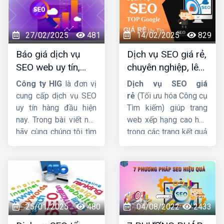
27/02/2025
481
14/02/2025
829
Báo giá dịch vụ
Dịch vụ SEO giá rẻ,
SEO web uy tín,
chuyên nghiệp, lên
chuyên nghiệp,
TOP Google bền
Công ty HIG
là đơn vị
Dịch vụ SEO giá
hiệu quả lâu dài
vững
cung cấp dịch vụ SEO
rẻ
(Tối ưu hóa Công cụ
uy tín hàng đầu hiện
Tìm kiếm) giúp trang
nay. Trong bài viết này
web xếp hạng cao hơn
hãy cùng chúng tôi tìm
trong các trang kết quả
hiểu
báo giá dịch vụ
của công cụ tìm kiếm.
SEO web
được cập
Và thu hút nhiều lưu
nhật mới nhất.
lượng truy cập hơn đến
trang web. Trong bài
viết này, cùng
HIG
tìm
hiểu chi tiết về dịch vụ
25/01/2025
480
04/08/2022
2433
này nhá !