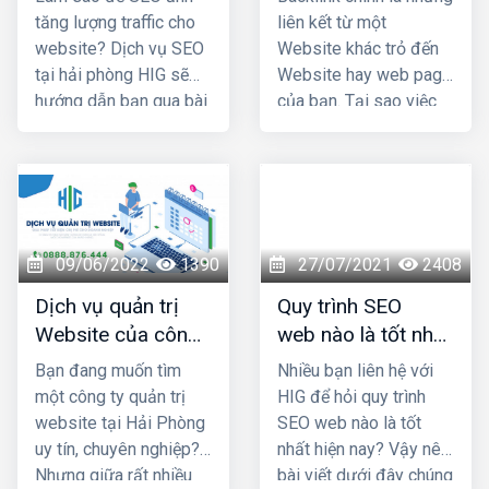
tăng doanh thu - lợi
tăng lượng traffic cho
liên kết từ một
nhuận đáng kể
.
website? Dịch vụ SEO
Website khác trỏ đến
tại hải phòng HIG sẽ
Website hay web page
hướng dẫn bạn qua bài
của bạn. Tại sao việc
viết dưới đây
đặt Backlink lại quan
trọng trong Seo?
Cùng thiết kế web hải
phòng HIG tìm hiểu qua
bài viết dưới đây.
09/06/2022
1390
27/07/2021
2408
Dịch vụ quản trị
Quy trình SEO
Website của công
web nào là tốt nhất
ty nào uy tín và
hiện nay?
Bạn đang muốn tìm
Nhiều bạn liên hệ với
chuyên nghiệp nhất
một công ty quản trị
HIG để hỏi quy trình
Hải Phòng?
website tại Hải Phòng
SEO web nào là tốt
uy tín, chuyên nghiệp?
nhất hiện nay? Vậy nên
Nhưng giữa rất nhiều
bài viết dưới đây chúng