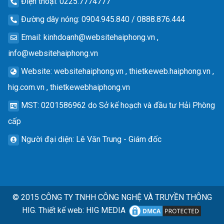
Điện thoại
: 0225.7774777
Đường dây nóng
: 0904.945.840 / 0888.876.444
Email
:
kinhdoanh@websitehaiphong.vn
,
info@websitehaiphong.vn
Website
: websitehaiphong.vn , thietkeweb.haiphong.vn ,
hig.com.vn , thietkewebhaiphong.vn
MST
: 0201586962 do Sở kế hoạch và đầu tư Hải Phòng
cấp
Người đại diện
: Lê Văn Trung - Giám đốc
© 2015
CÔNG TY TNHH CÔNG NGHỆ VÀ TRUYỀN THÔNG
HIG.
Thiết kế web
:
HIG MEDIA