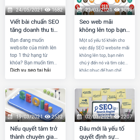
tối ưu mang lại kết quả
ảnh hưởng tới SEO
cao nhất cho doanh
như thế nào?
24/05/2021
1682
23/03/2021
3013
nghiệp bạn.
Viết bài chuẩn SEO
Seo web mãi
tăng doanh thu tiết
không lên top bạn
kiệm chi phí quảng
có biết lý do là gì
Bạn đang muốn
Một số yếu tố khiến cho
cáo
không?
website của mình lên
việc đẩy SEO website mãi
top 1 thứ hạng từ
không lên top, bạn nên
khóa? Bạn muốn tìm
chú ý đến nó và tìm cách
Dịch vụ seo tại hải
khắc phục để hạn chế
phòng
viết bài chuẩn
được những rủi ro trong
SEO tốt nhất nhằm
quá trình vận hành. Trong
tăng doanh thu sản
bài viết này Đơn vị seo ở
phẩm và tiết kiệm chi
hải phòng sẽ mách bạn lý
phí quảng cáo? Đọc
do tại sao seo mãi không
ngay bài viết dưới đây
lên top nhé!
19/03/2021
2532
02/03/2021
2207
Nếu quyết tâm trở
Đâu mới là yếu tố
thành chuyên gia
quyết định sự