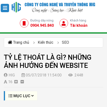
Đường dây nóng
Khách hàng
0904.945.840
Tài khoản
Trang chủ
Kiến thức
SEO
TỶ LỆ THOÁT LÀ GÌ? NHỮNG
ẢNH HƯỞNG ĐẾN WEBSITE
HIG
05/07/2018 11:54:00
2448
16
MỤC LỤC