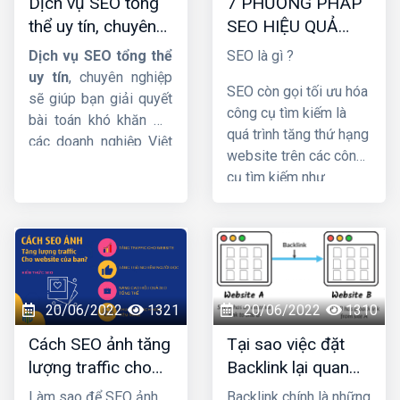
Dịch vụ SEO tổng
7 PHƯƠNG PHÁP
thể uy tín, chuyên
SEO HIỆU QUẢ
nghiệp và hiệu quả
BẠN NÊN BIẾT
Dịch vụ SEO tổng thể
SEO là gì ?
uy tín
, chuyên nghiệp
SEO còn gọi tối ưu hóa
sẽ giúp bạn giải quyết
công cụ tìm kiếm là
bài toán khó khăn mà
quá trình tăng thứ hạng
các doanh nghiệp Việt
website trên các công
Nam đang gặp phải.
cụ tìm kiếm như
Cụ thể thế nào hãy
Google, Bing,… hình
cùng theo dõi bài viết
thức marketing dễ đưa
dưới đây của
HIG
nhé !
thương hiệu tới khách
hàng. SEO có 3 phần:
chiến lược, chiến thuật
và copywriting. Khi
20/06/2022
1321
20/06/2022
1310
đảm bảo 3 yếu tố đó
Cách SEO ảnh tăng
Tại sao việc đặt
thì chiến lược
lượng traffic cho
Backlink lại quan
marketing của bạn sẽ
website của bạn?
trọng trong Seo ?
thành công và
giúp bạn
Làm sao để SEO ảnh
Backlink chính là những