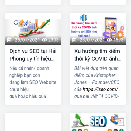
đơn vị cùng ngành
tôi sẽ cung cấp 1 số
nghề đâu là địa chỉ bạn
thông tin giúp bạn trả
nên "chọn mặt gửi
lời được câu hỏi đó
vàng" Cùng chúng tôi
nhé!
đi khám phá qua bài
viết này nhé!
26/07/2021
2303
23/07/2021
1573
Dịch vụ SEO tại Hải
Xu hướng tìm kiếm
Phòng uy tín hiệu
thời kỳ COVID ảnh
quả nhất 2021
hưởng tới SEO như
Nếu cá nhân/ doanh
Bài viết dựa trên quan
thế nào?
nghiệp bạn còn
điểm của Kristopher
đang làm SEO Website
Jones – Founder/CEO
chưa hiệu
của
https://lseo.com/
thôn
quả hoặc hiệu quả
qua bài viết “4 COVID-
kém thì hãy nhấc máy
19 Search Trends &
gọi ngay cho HIG, để
How They Impact
chúng tôi có thể tư vấn
SEO”- Xu hướng tìm
giải pháp SEO Website
kiếm thời kỳ COVID