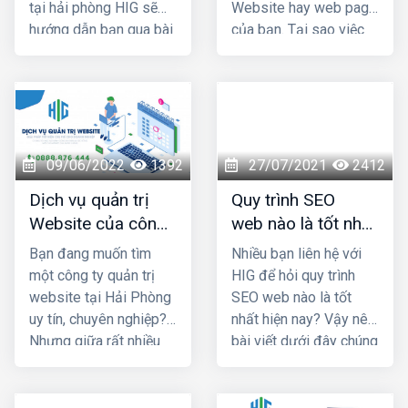
tại hải phòng HIG sẽ
Website hay web page
hướng dẫn bạn qua bài
của bạn. Tại sao việc
viết dưới đây
đặt Backlink lại quan
trọng trong Seo?
Cùng thiết kế web hải
phòng HIG tìm hiểu qua
bài viết dưới đây.
09/06/2022
1392
27/07/2021
2412
Dịch vụ quản trị
Quy trình SEO
Website của công
web nào là tốt nhất
ty nào uy tín và
hiện nay?
Bạn đang muốn tìm
Nhiều bạn liên hệ với
chuyên nghiệp nhất
một công ty quản trị
HIG để hỏi quy trình
Hải Phòng?
website tại Hải Phòng
SEO web nào là tốt
uy tín, chuyên nghiệp?
nhất hiện nay? Vậy nên
Nhưng giữa rất nhiều
bài viết dưới đây chúng
đơn vị cùng ngành
tôi sẽ cung cấp 1 số
nghề đâu là địa chỉ bạn
thông tin giúp bạn trả
nên "chọn mặt gửi
lời được câu hỏi đó