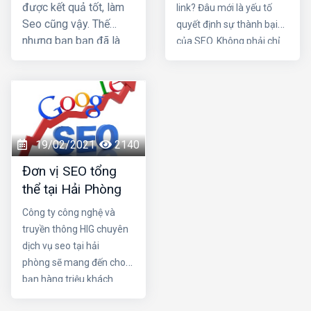
được kết quả tốt, làm
link? Đâu mới là yếu tố
Seo cũng vậy. Thế
quyết định sự thành bại
nhưng bạn bạn đã là
của SEO. Không phải chỉ
nhiều tháng nhưng vẫn
một trong hai chi tiết trên
không lên top mà còn
mà nó là sự kết hợp của
bị các đối thủ vượt
cả hai. Một nội dung chứa
mặt. Vậy làm sao để
đựng những yếu tố hay,
trở thành một seo
hấp dẫn cùng một cấu
giỏi. Nếu quyết tâm trở
trúc link mạnh là điều vô
19/02/2021
2140
thành chuyên gia seo,
cùng tuyệt vời cho chiến
Đơn vị SEO tổng
cần những thói quen
dịch SEO trang web của
thể tại Hải Phòng
nào?
bạn. Hãy cùng Dịch vụ
seo tại hải phòng làm rõ
Công ty công nghệ và
sự quan trọng của 2 yếu
truyền thông HIG chuyên
tố trên nhé
dịch vụ seo tại hải
phòng sẽ mang đến cho
bạn hàng triệu khách
hàng trên internet. HIG