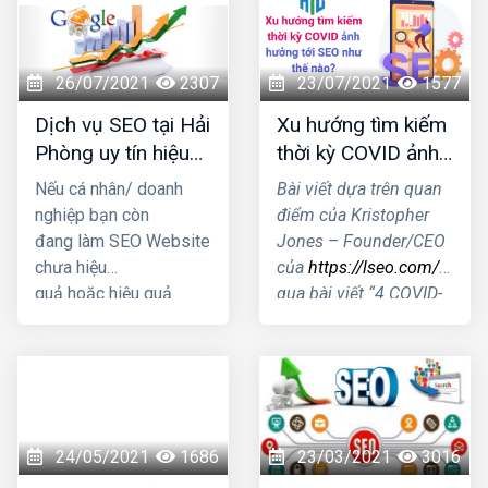
vàng" Cùng chúng tôi
nhé!
đi khám phá qua bài
viết này nhé!
26/07/2021
2307
23/07/2021
1577
Dịch vụ SEO tại Hải
Xu hướng tìm kiếm
Phòng uy tín hiệu
thời kỳ COVID ảnh
quả nhất 2021
hưởng tới SEO như
Nếu cá nhân/ doanh
Bài viết dựa trên quan
thế nào?
nghiệp bạn còn
điểm của Kristopher
đang làm SEO Website
Jones – Founder/CEO
chưa hiệu
của
https://lseo.com/
thôn
quả hoặc hiệu quả
qua bài viết “4 COVID-
kém thì hãy nhấc máy
19 Search Trends &
gọi ngay cho HIG, để
How They Impact
chúng tôi có thể tư vấn
SEO”- Xu hướng tìm
giải pháp SEO Website
kiếm thời kỳ COVID
tối ưu mang lại kết quả
ảnh hưởng tới SEO
cao nhất cho doanh
như thế nào?
24/05/2021
1686
23/03/2021
3016
nghiệp bạn.