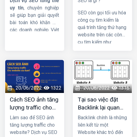
Dịch vụ SEO tổng thể
SEO là gì ?
uy tín
, chuyên nghiệp
SEO còn gọi tối ưu hóa
sẽ giúp bạn giải quyết
công cụ tìm kiếm là
bài toán khó khăn mà
quá trình tăng thứ hạng
các doanh nghiệp Việt
website trên các công
Nam đang gặp phải.
cụ tìm kiếm như
Cụ thể thế nào hãy
Google, Bing,… hình
cùng theo dõi bài viết
thức marketing dễ đưa
dưới đây của
HIG
nhé !
thương hiệu tới khách
hàng. SEO có 3 phần:
chiến lược, chiến thuật
và copywriting. Khi
20/06/2022
1322
20/06/2022
1316
đảm bảo 3 yếu tố đó
Cách SEO ảnh tăng
Tại sao việc đặt
thì chiến lược
lượng traffic cho
Backlink lại quan
marketing của bạn sẽ
website của bạn?
trọng trong Seo ?
thành công và
giúp bạn
Làm sao để SEO ảnh
Backlink chính là những
tăng doanh thu - lợi
tăng lượng traffic cho
liên kết từ một
nhuận đáng kể
.
website? Dịch vụ SEO
Website khác trỏ đến