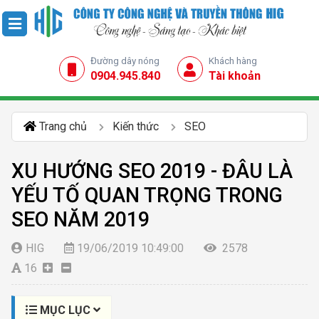
Đường dây nóng
Khách hàng
0904.945.840
Tài khoản
Trang chủ
Kiến thức
SEO
XU HƯỚNG SEO 2019 - ĐÂU LÀ
YẾU TỐ QUAN TRỌNG TRONG
SEO NĂM 2019
HIG
19/06/2019 10:49:00
2578
16
MỤC LỤC