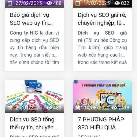
27/02/2025
488
14/02/2025
832
Báo giá dịch vụ
Dịch vụ SEO giá rẻ,
SEO web uy tín,
chuyên nghiệp, lên
chuyên nghiệp,
TOP Google bền
Công ty HIG
là đơn vị
Dịch vụ SEO giá
hiệu quả lâu dài
vững
cung cấp dịch vụ SEO
rẻ
(Tối ưu hóa Công cụ
uy tín hàng đầu hiện
Tìm kiếm) giúp trang
nay. Trong bài viết này
web xếp hạng cao hơn
hãy cùng chúng tôi tìm
trong các trang kết quả
hiểu
báo giá dịch vụ
của công cụ tìm kiếm.
SEO web
được cập
Và thu hút nhiều lưu
nhật mới nhất.
lượng truy cập hơn đến
trang web. Trong bài
viết này, cùng
HIG
tìm
hiểu chi tiết về dịch vụ
25/01/2025
483
04/08/2022
2438
này nhá !
Dịch vụ SEO tổng
7 PHƯƠNG PHÁP
thể uy tín, chuyên
SEO HIỆU QUẢ
nghiệp và hiệu quả
BẠN NÊN BIẾT