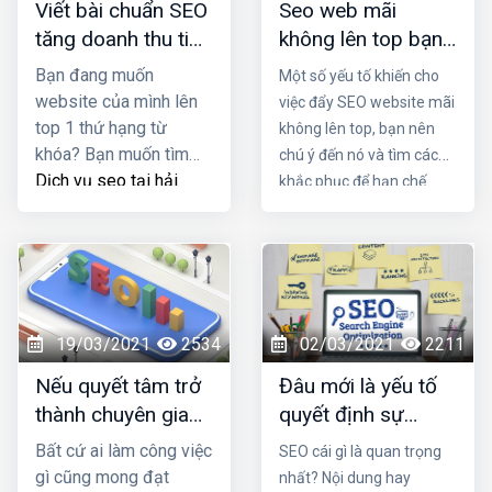
Viết bài chuẩn SEO
Seo web mãi
tăng doanh thu tiết
không lên top bạn
kiệm chi phí quảng
có biết lý do là gì
Bạn đang muốn
Một số yếu tố khiến cho
cáo
không?
website của mình lên
việc đẩy SEO website mãi
top 1 thứ hạng từ
không lên top, bạn nên
khóa? Bạn muốn tìm
chú ý đến nó và tìm cách
Dịch vụ seo tại hải
khắc phục để hạn chế
phòng
viết bài chuẩn
được những rủi ro trong
SEO tốt nhất nhằm
quá trình vận hành. Trong
tăng doanh thu sản
bài viết này Đơn vị seo ở
phẩm và tiết kiệm chi
hải phòng sẽ mách bạn lý
phí quảng cáo? Đọc
do tại sao seo mãi không
ngay bài viết dưới đây
lên top nhé!
19/03/2021
2534
02/03/2021
2211
Nếu quyết tâm trở
Đâu mới là yếu tố
thành chuyên gia
quyết định sự
seo, cần những
thành bại của SEO
Bất cứ ai làm công việc
SEO cái gì là quan trọng
thói quen nào?
gì cũng mong đạt
nhất? Nội dung hay