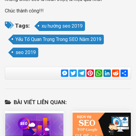
Chúc thành công!!!
Tags:
xu hướng seo 2019
Yếu Tố Quan Trọng Trong SEO Năm 2019
seo 2019
Messenger
Twitter
Telegram
Pinterest
WhatsApp
LinkedIn
Reddit
Sha
BÀI VIẾT LIÊN QUAN: