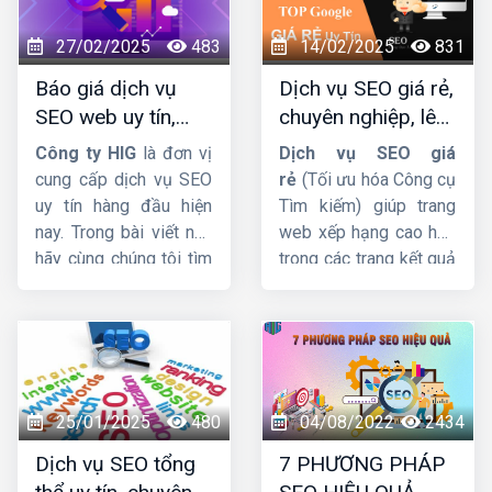
27/02/2025
483
14/02/2025
831
Báo giá dịch vụ
Dịch vụ SEO giá rẻ,
SEO web uy tín,
chuyên nghiệp, lên
chuyên nghiệp,
TOP Google bền
Công ty HIG
là đơn vị
Dịch vụ SEO giá
hiệu quả lâu dài
vững
cung cấp dịch vụ SEO
rẻ
(Tối ưu hóa Công cụ
uy tín hàng đầu hiện
Tìm kiếm) giúp trang
nay. Trong bài viết này
web xếp hạng cao hơn
hãy cùng chúng tôi tìm
trong các trang kết quả
hiểu
báo giá dịch vụ
của công cụ tìm kiếm.
SEO web
được cập
Và thu hút nhiều lưu
nhật mới nhất.
lượng truy cập hơn đến
trang web. Trong bài
viết này, cùng
HIG
tìm
hiểu chi tiết về dịch vụ
25/01/2025
480
04/08/2022
2434
này nhá !
Dịch vụ SEO tổng
7 PHƯƠNG PHÁP