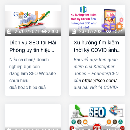
nghề đâu là địa chỉ bạn
thông tin giúp bạn trả
nên "chọn mặt gửi
lời được câu hỏi đó
vàng" Cùng chúng tôi
nhé!
đi khám phá qua bài
viết này nhé!
26/07/2021
2303
23/07/2021
1574
Dịch vụ SEO tại Hải
Xu hướng tìm kiếm
Phòng uy tín hiệu
thời kỳ COVID ảnh
quả nhất 2021
hưởng tới SEO như
Nếu cá nhân/ doanh
Bài viết dựa trên quan
thế nào?
nghiệp bạn còn
điểm của Kristopher
đang làm SEO Website
Jones – Founder/CEO
chưa hiệu
của
https://lseo.com/
thôn
quả hoặc hiệu quả
qua bài viết “4 COVID-
kém thì hãy nhấc máy
19 Search Trends &
gọi ngay cho HIG, để
How They Impact
chúng tôi có thể tư vấn
SEO”- Xu hướng tìm
giải pháp SEO Website
kiếm thời kỳ COVID
tối ưu mang lại kết quả
ảnh hưởng tới SEO
cao nhất cho doanh
như thế nào?