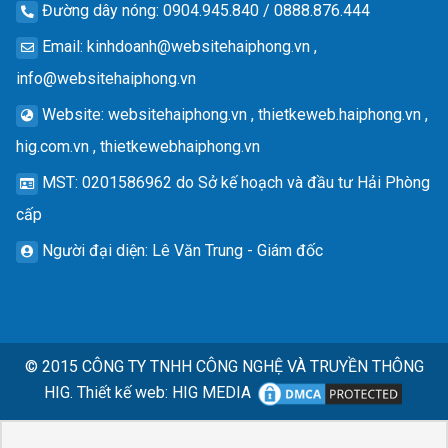
Đường dây nóng
: 0904.945.840 / 0888.876.444
Email
:
kinhdoanh@websitehaiphong.vn
,
info@websitehaiphong.vn
Website
: websitehaiphong.vn , thietkeweb.haiphong.vn ,
hig.com.vn , thietkewebhaiphong.vn
MST
: 0201586962 do Sở kế hoạch và đầu tư Hải Phòng
cấp
Người đại diện
: Lê Văn Trung - Giám đốc
© 2015
CÔNG TY TNHH CÔNG NGHỆ VÀ TRUYỀN THÔNG
HIG.
Thiết kế web
:
HIG MEDIA