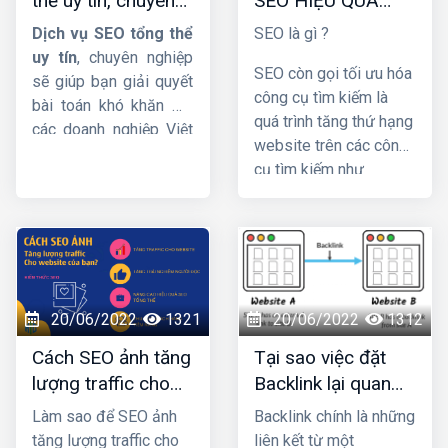
thể uy tín, chuyên
SEO HIỆU QUẢ
nghiệp và hiệu quả
BẠN NÊN BIẾT
Dịch vụ SEO tổng thể
SEO là gì ?
uy tín
, chuyên nghiệp
SEO còn gọi tối ưu hóa
sẽ giúp bạn giải quyết
công cụ tìm kiếm là
bài toán khó khăn mà
quá trình tăng thứ hạng
các doanh nghiệp Việt
website trên các công
Nam đang gặp phải.
cụ tìm kiếm như
Cụ thể thế nào hãy
Google, Bing,… hình
cùng theo dõi bài viết
thức marketing dễ đưa
dưới đây của
HIG
nhé !
thương hiệu tới khách
hàng. SEO có 3 phần:
chiến lược, chiến thuật
và copywriting. Khi
20/06/2022
1321
20/06/2022
1312
đảm bảo 3 yếu tố đó
Cách SEO ảnh tăng
Tại sao việc đặt
thì chiến lược
lượng traffic cho
Backlink lại quan
marketing của bạn sẽ
website của bạn?
trọng trong Seo ?
thành công và
giúp bạn
Làm sao để SEO ảnh
Backlink chính là những
tăng doanh thu - lợi
tăng lượng traffic cho
liên kết từ một