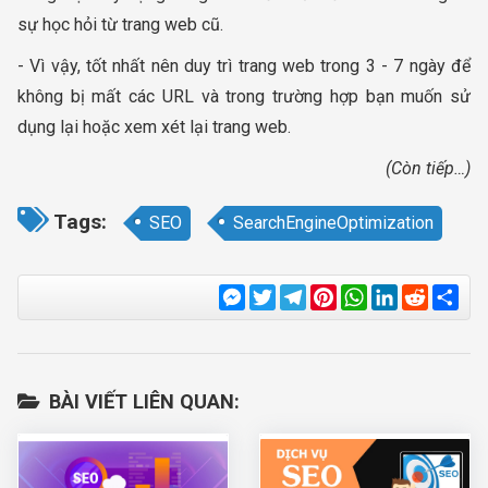
sự học hỏi từ trang web cũ.
- Vì vậy, tốt nhất nên duy trì trang web trong 3 - 7 ngày để
không bị mất các URL và trong trường hợp bạn muốn sử
dụng lại hoặc xem xét lại trang web.
(Còn tiếp…)
Tags:
SEO
SearchEngineOptimization
Messenger
Twitter
Telegram
Pinterest
WhatsApp
LinkedIn
Reddit
Sha
BÀI VIẾT LIÊN QUAN: