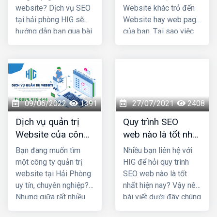
nhuận đáng kể
.
website? Dịch vụ SEO
Website khác trỏ đến
tại hải phòng HIG sẽ
Website hay web page
hướng dẫn bạn qua bài
của bạn. Tại sao việc
viết dưới đây
đặt Backlink lại quan
trọng trong Seo?
Cùng thiết kế web hải
phòng HIG tìm hiểu qua
bài viết dưới đây.
09/06/2022
1391
27/07/2021
2408
Dịch vụ quản trị
Quy trình SEO
Website của công
web nào là tốt nhất
ty nào uy tín và
hiện nay?
Bạn đang muốn tìm
Nhiều bạn liên hệ với
chuyên nghiệp nhất
một công ty quản trị
HIG để hỏi quy trình
Hải Phòng?
website tại Hải Phòng
SEO web nào là tốt
uy tín, chuyên nghiệp?
nhất hiện nay? Vậy nên
Nhưng giữa rất nhiều
bài viết dưới đây chúng
đơn vị cùng ngành
tôi sẽ cung cấp 1 số