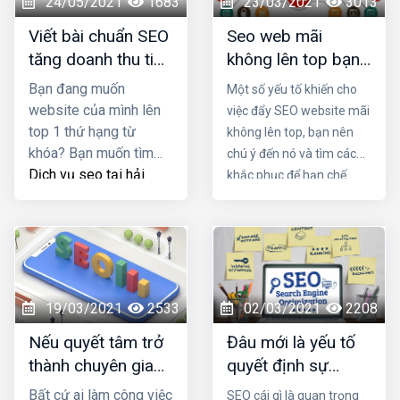
24/05/2021
1683
23/03/2021
3013
nghiệp bạn.
Viết bài chuẩn SEO
Seo web mãi
tăng doanh thu tiết
không lên top bạn
kiệm chi phí quảng
có biết lý do là gì
Bạn đang muốn
Một số yếu tố khiến cho
cáo
không?
website của mình lên
việc đẩy SEO website mãi
top 1 thứ hạng từ
không lên top, bạn nên
khóa? Bạn muốn tìm
chú ý đến nó và tìm cách
Dịch vụ seo tại hải
khắc phục để hạn chế
phòng
viết bài chuẩn
được những rủi ro trong
SEO tốt nhất nhằm
quá trình vận hành. Trong
tăng doanh thu sản
bài viết này Đơn vị seo ở
phẩm và tiết kiệm chi
hải phòng sẽ mách bạn lý
phí quảng cáo? Đọc
do tại sao seo mãi không
ngay bài viết dưới đây
lên top nhé!
19/03/2021
2533
02/03/2021
2208
Nếu quyết tâm trở
Đâu mới là yếu tố
thành chuyên gia
quyết định sự
seo, cần những
thành bại của SEO
Bất cứ ai làm công việc
SEO cái gì là quan trọng