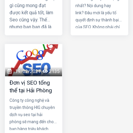
thói quen nào?
gì cũng mong đạt
nhất? Nội dung hay
được kết quả tốt, làm
link? Đâu mới là yếu tố
Seo cũng vậy. Thế
quyết định sự thành bại
nhưng bạn bạn đã là
của SEO. Không phải chỉ
nhiều tháng nhưng vẫn
một trong hai chi tiết trên
không lên top mà còn
mà nó là sự kết hợp của
bị các đối thủ vượt
cả hai. Một nội dung chứa
mặt. Vậy làm sao để
đựng những yếu tố hay,
trở thành một seo
hấp dẫn cùng một cấu
giỏi. Nếu quyết tâm trở
trúc link mạnh là điều vô
19/02/2021
2135
thành chuyên gia seo,
cùng tuyệt vời cho chiến
Đơn vị SEO tổng
cần những thói quen
dịch SEO trang web của
thể tại Hải Phòng
nào?
bạn. Hãy cùng Dịch vụ
seo tại hải phòng làm rõ
Công ty công nghệ và
sự quan trọng của 2 yếu
truyền thông HIG chuyên
tố trên nhé
dịch vụ seo tại hải
phòng sẽ mang đến cho
bạn hàng triệu khách