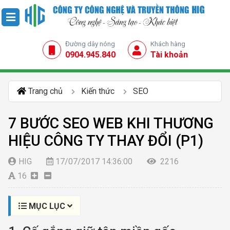
Đường dây nóng
Khách hàng
0904.945.840
Tài khoản
Trang chủ
Kiến thức
SEO
7 BƯỚC SEO WEB KHI THƯƠNG
HIỆU CÔNG TY THAY ĐỔI (P1)
HIG
17/07/2017 14:36:00
2216
16
MỤC LỤC