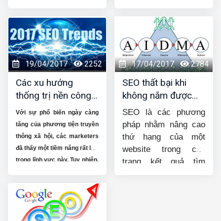
ưu website… nhưng
(Blog Scientist) thì cách
vẫn tù mù về việc
này không chỉ không tệ
người ta SEO môt
mà còn rất cần thiết.
website như thế nào?
Bài viết dưới đây sẽ
19/04/2017
2252
17/04/2017
2784
chia sẻ cho bạn các
bước để SEO hiệu quả
Các xu hướng
SEO thất bại khi
cho một website
thống trị nền công
không nắm được
nghiệp SEO trong
hành vi người dùng
SEO là các phương
Với sự phổ biến ngày càng
năm 2017
internet
pháp nhằm nâng cao
tăng của phương tiện truyền
thứ hạng của một
thông xã hội, các marketers
website trong các
đã thấy một tiềm năng rất lớn
trong lĩnh vực này. Tuy nhiên,
trang kết quả tìm
hầu hết các doanh nghiệp
kiếm. Nhưng chúng ta
không thực sự hiểu đúng các
vẫn luôn nhớ rằng
khái niệm của marketing
người dùng cũng là
thông qua tối ưu hóa
phương
một trong những yếu
tiện truyền thông xã hội. Họ