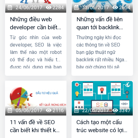
tính cạnh tranh khốc liệt,
24/06/2017
2284
13/06/2017
2654
nếu bạn không xây dựng
cho mình chiến lược
Những điều web
Những vấn đề liên
đúng đắn sẽ dễ bị đối
developer cần biết
quan tới backlink
thủ đánh bại, đồng
về SEO
trong SEO
Từ góc nhìn của web
Thường ngày khi đọc
nghĩa với website Seo
developer, SEO là việc
các thông tin về SEO
của bạn cũng đạt được
làm thế nào một robot
bạn gặp thuật ngữ
thứ hàng cao.
có thể đọc và hiểu tốt
backlink rất nhiều. Ngay
được nội dung mà bạn
bây giờ chúng tôi sẽ
cung cấp. Và chúng ta
chia sẽ rõ những vấn đề
sẽ thấy, việc một robot
về định nghĩa và những
có thể đọc, hiểu dễ dàng
vấn đề xung quanh đến
một nội dung cũng có
nó để giúp bạn có một
ích với con người.
cái nhìn toàn cảnh về
05/06/2017
2116
22/05/2017
3347
backlink.
11 vấn đề về SEO
Cách tạo một cấu
cần biết khi thiết kế
trúc website có lợi