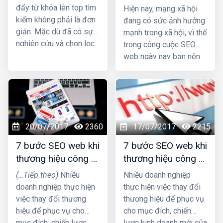
xã hội
đẩy từ khóa lên top tìm
Hiện nay, mạng xã hội
kiếm không phải là đơn
đang có sức ảnh hưởng
giản. Mặc dù đã có sự
mạnh trong xã hội, vì thế
nghiên cứu và chọn lọc
trong công cuộc SEO
kỹ càng, cũng như áp
web ngày nay bạn nên
dụng nhiều chiến thuật
tận dụng triệt để các
và thủ thuật, thế nhưng,
kênh mạng xã hội để
từ khóa vẫn mãi “giậm
website bạn nhanh
chân tại chỗ”. Dưới đây
chóng được nhiều người
là nguyên nhân và cách
biết đến và mang lại
20/07/2017
2360
17/07/2017
2215
khắc phục tình trạng
hiệu quả kinh doanh.
này.
Hiện có nhiều loại hình
7 bước SEO web khi
7 bước SEO web khi
mạng xã hội mà bạn có
thương hiệu công ty
thương hiệu công ty
thể tận dụng như:
thay đổi (P2)
thay đổi (P1)
(…Tiếp theo)
Nhiều
Nhiều doanh nghiệp
Facebook, Twitter,
doanh nghiệp thực hiện
thực hiện việc thay đổi
Google+,…Trong đó,
việc thay đổi thương
thương hiệu để phục vụ
facebook và Twitter là
hiệu để phục vụ cho
cho mục đích, chiến
được sử dụng phổ biến
mục đích, chiến lược
lược kinh doanh mới của