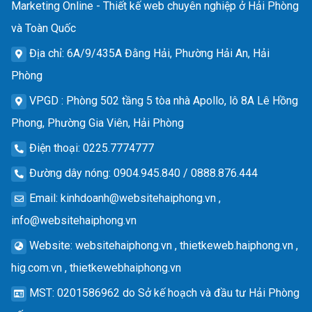
Marketing Online - Thiết kế web chuyên nghiệp ở Hải Phòng
và Toàn Quốc
Địa chỉ
: 6A/9/435A Đằng Hải, Phường Hải An, Hải
Phòng
VPGD
: Phòng 502 tầng 5 tòa nhà Apollo, lô 8A Lê Hồng
Phong, Phường Gia Viên, Hải Phòng
Điện thoại
: 0225.7774777
Đường dây nóng
: 0904.945.840 / 0888.876.444
Email
:
kinhdoanh@websitehaiphong.vn
,
info@websitehaiphong.vn
Website
: websitehaiphong.vn , thietkeweb.haiphong.vn ,
hig.com.vn , thietkewebhaiphong.vn
MST
: 0201586962 do Sở kế hoạch và đầu tư Hải Phòng