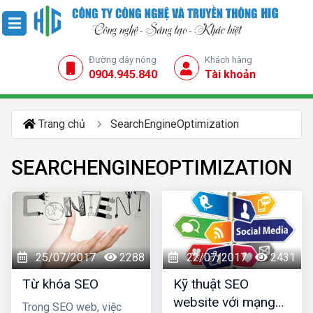
Đường dây nóng
Khách hàng
0904.945.840
Tài khoản
Trang chủ
SearchEngineOptimization
SEARCHENGINEOPTIMIZATION
25/07/2017
2288
22/07/2017
2431
Từ khóa SEO
Kỹ thuật SEO
website với mạng
Trong SEO web, việc