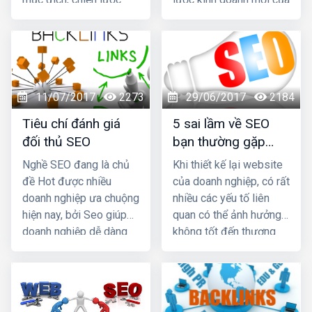
nhất.
kinh doanh mới của
mình. Tuy nhiên, điều
mình. Tuy nhiên, điều
này có thể ảnh hưởng
này có thể ảnh hưởng
đến
thiết kế website
đến
thiết kế website
cũng như thứ hạng của
cũng như thứ hạng của
website trên kết quả
11/07/2017
2273
29/06/2017
2184
website trên kết quả
tìm kiếm. Dưới đây là 7
tìm kiếm. Dưới đây là 7
bước SEO web khi
Tiêu chí đánh giá
5 sai lầm về SEO
bước
SEO
web khi
thương hiệu công ty
đối thủ SEO
bạn thường gặp
thương hiệu công ty
thay đổi.
phải khi thiết kế lại
Nghề SEO đang là chủ
Khi thiết kế lại website
thay đổi.
website
đề Hot được nhiều
của doanh nghiệp, có rất
doanh nghiệp ưa chuộng
nhiều các yếu tố liên
hiện nay, bởi Seo giúp
quan có thể ảnh hưởng
doanh nghiệp dễ dàng
không tốt đến thương
quảng bá sản phẩm,
hiệu của doanh nghiệp
dịch vụ lan rộng trên thị
đó. Làm thế nào để điều
trường. Tuy nhiên, hiện
đó không xảy ra.
thị trường
SEO
lại có