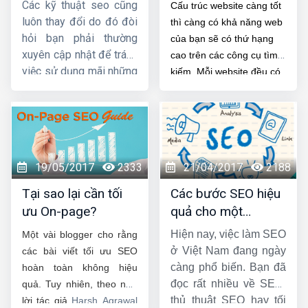
website
cho SEO
Các kỹ thuật seo cũng
Cấu trúc website càng tốt
luôn thay đổi do đó đòi
thì càng có khả năng web
hỏi bạn phải thường
của bạn sẽ có thứ hạng
xuyên cập nhật để tránh
cao trên các công cụ tìm
việc sử dụng mãi những
kiếm. Mỗi website đều có
kiến thức lỗi thời. Có rất
một “cấu trúc”. Đó có thể
nhiều chiến thuật để
là một cấu trúc được tổ
giúp website của bạn
chức hợp lý và chặt chẽ
có thứ hạng cao hơn
hoặc một cấu trúc với các
trên bộ máy tìm kiếm. Vì
trang được sắp xếp lộn
19/05/2017
2333
21/04/2017
2188
vậy, làm thế nào bạn có
xộn. Tuy nhiên, chỉ với
thể làm cho thiết kế
kiểu cấu trúc đầu tiên thì
Tại sao lại cần tối
Các bước SEO hiệu
Web của bạn SEO thân
bạn mới tạo ra được một
ưu On-page?
quả cho một
thiện với vị trí của mình
website có vị tốt nhất trên
website
Hiện nay, việc làm SEO
Một vài blogger cho rằng
cao hơn trên trang kết
các trang kết quả tìm kiếm
ở Việt Nam đang ngày
các bài viết tối ưu SEO
quả tìm kiếm?
(SERP).
càng phổ biến. Bạn đã
hoàn toàn không hiệu
đọc rất nhiều về SEO,
quả. Tuy nhiên, theo như
thủ thuật SEO hay tối
lời tác giả
Harsh Agrawal