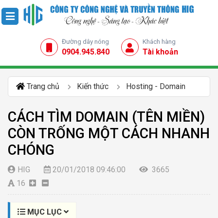
Đường dây nóng
Khách hàng
0904.945.840
Tài khoản
Trang chủ
Kiến thức
Hosting - Domain
CÁCH TÌM DOMAIN (TÊN MIỀN)
CÒN TRỐNG MỘT CÁCH NHANH
CHÓNG
HIG
20/01/2018 09:46:00
3665
16
MỤC LỤC