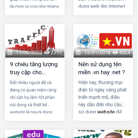
dụng web lên Internet.
lâu hơn lại vừa nhẹ nhàng
Khi bạn đăng ký dịch
để giảm tải trang We. Hãy
vụ hosting, tức là bạn
liên hệ ngay với dịch vụ
thuê một chỗ đặt trên
thiết kế Website tại hải
server chứa tất cả các
phòng chuyên nghiệp,
files và dữ liệu cần
chuẩn SEO tại HIG. Chúng
thiết để website của
tôi sẽ giúp bạn có được
11/06/2020
2359
13/01/2018
4524
bạn chạy được. Nếu
một Website chuẩn SEO,
9 chiêu tăng lượng
Nên sử dụng tên
bạn chỉ có tên miền -
với giao diện tinh tế lại thu
truy cập cho
miền .vn hay .net ?
domain mà không có
hút người dùng.
website
dịch vụ web hosting thì
Hiện nay, thương mại
Rất nhiều người đã và
bạn không thể có một
điện tử ngày càng phát
đang có quan niệm rằng
trang web được.
triển mạnh mẽ, điều
chỉ cần họ làm tốt phần
này dẫn đến nhu cầu
nội dung và thiết kế
sử dụng
website
để
website là người dùng
quảng bá thương hiệu
web sẽ tự động “kéo đến
của doanh nghiệp ngày
ùn ùn”. Không phải vậy
càng tăng cao. Tuy
dưới đây là 9 chiêu tăng