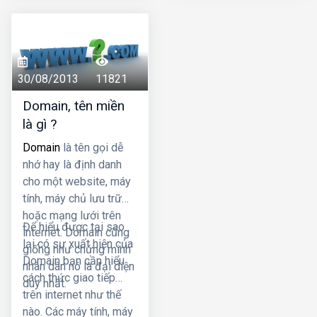
Tên miền hay domain
của website phải đáp
ứng được tính rõ ràng,
thân thiện với người
30/08/2013
11821
dùng đồng thời cũng là
phương tiện đắc lực
Domain, tên miền
trong việc xây dựng
là gì ?
thương hiệu quảng bá
Domain
là tên gọi dễ
dịch vụ sản phẩm. Sự
nhớ hay là định danh
cạnh tranh gay gắt trên
cho một website, máy
môi trường kinh doanh
tính, máy chủ lưu trữ
trực tuyến cộng với sự
hoặc mạng lưới trên
ra đời và hỗ trợ của
Để hiểu được tại sao
internet. Domain cũng
SEO sẽ làm bạn phải
lại có sự xuất hiện của
giống như chứng minh
cân nhắc mua domain
Domain bạn cần hiểu
nhân dân nó là đại diện
thuận tiện cho việc
cách thức giao tiếp
duy nhất.
SEO hay không?
trên internet như thế
nào. Các máy tính, máy