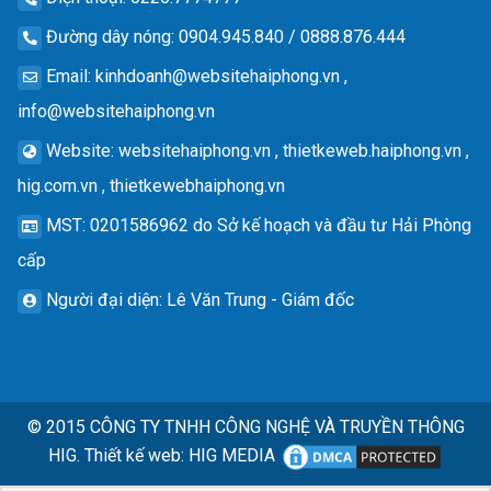
Đường dây nóng
: 0904.945.840 / 0888.876.444
Email
:
kinhdoanh@websitehaiphong.vn
,
info@websitehaiphong.vn
Website
: websitehaiphong.vn , thietkeweb.haiphong.vn ,
hig.com.vn , thietkewebhaiphong.vn
MST
: 0201586962 do Sở kế hoạch và đầu tư Hải Phòng
cấp
Người đại diện
: Lê Văn Trung - Giám đốc
© 2015
CÔNG TY TNHH CÔNG NGHỆ VÀ TRUYỀN THÔNG
HIG.
Thiết kế web
:
HIG MEDIA