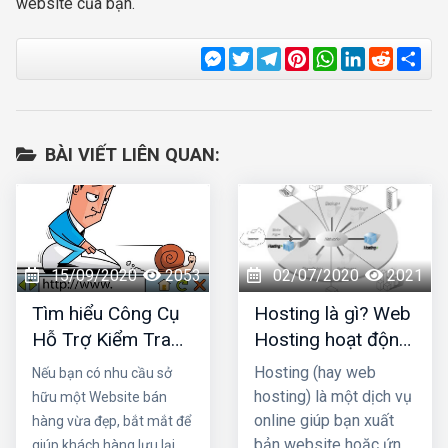
website của bạn.
Messenger
Twitter
Telegram
Pinterest
WhatsApp
LinkedIn
Reddit
Sha
BÀI VIẾT LIÊN QUAN:
15/09/2020
2053
02/07/2020
2021
Tìm hiểu Công Cụ
Hosting là gì? Web
Hỗ Trợ Kiểm Tra
Hosting hoạt động
Tốc Độ Website
như thế nào?
Hosting (hay web
Nếu bạn có nhu cầu sở
Bán Hàng Miễn Phí
hosting) là một dịch vụ
hữu một Website bán
online giúp bạn xuất
hàng vừa đẹp, bắt mắt để
bản website hoặc ứng
giúp khách hàng lưu lại