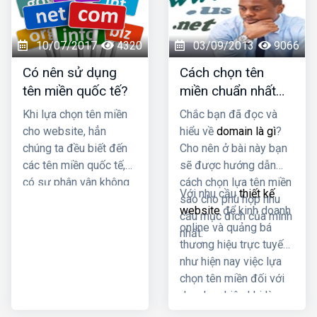
nhiên một trong những
lượng truy cập cho
vấn đề thường khiến
website cùng tìm hiểu
các doanh nghiệp cảm
nhé
10/07/2017
4320
03/09/2013
9066
thấy đau đầu đó là lựa
Có nên sử dụng
Cách chọn tên
chọn đuôi tên miền phù
tên miền quốc tế?
miền chuẩn nhất
hợp.
cho doanh nghiệp
Khi lựa chọn tên miền
Chắc bạn đã đọc và
cho website, hẳn
hiểu về
domain là gì
?
chúng ta đều biết đến
Cho nên ở bài này bạn
các tên miền quốc tế,
sẽ được hướng dẫn
có sự phân vân không
cách chọn lựa tên miền
Với nhu cầu
thiết kế
biết có nên lựa chọn
sao cho phù hợp nhu
website
để kinh doanh
sử dụng loại tên miền
cầu mục đích của mình
online và quảng bá
này hay không?
nhất.
thương hiệu trực tuyến
như hiện nay việc lựa
chọn tên miền đối với
doanh nghiệp khi làm
web là rất quan trọng.