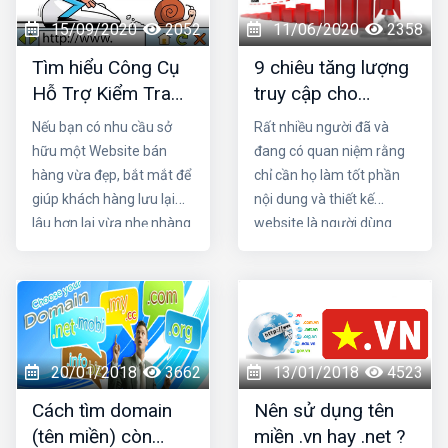
15/09/2020
2052
11/06/2020
2358
Tìm hiểu Công Cụ
9 chiêu tăng lượng
Hỗ Trợ Kiểm Tra
truy cập cho
Tốc Độ Website
website
Nếu bạn có nhu cầu sở
Rất nhiều người đã và
Bán Hàng Miễn Phí
hữu một Website bán
đang có quan niệm rằng
hàng vừa đẹp, bắt mắt để
chỉ cần họ làm tốt phần
giúp khách hàng lưu lại
nội dung và thiết kế
lâu hơn lại vừa nhẹ nhàng
website là người dùng
để giảm tải trang We. Hãy
web sẽ tự động “kéo đến
liên hệ ngay với dịch vụ
ùn ùn”. Không phải vậy
thiết kế Website tại hải
dưới đây là 9 chiêu tăng
phòng chuyên nghiệp,
lượng truy cập cho
chuẩn SEO tại HIG. Chúng
website cùng tìm hiểu
tôi sẽ giúp bạn có được
nhé
20/01/2018
3662
13/01/2018
4523
một Website chuẩn SEO,
Cách tìm domain
Nên sử dụng tên
với giao diện tinh tế lại thu
(tên miền) còn
miền .vn hay .net ?
hút người dùng.