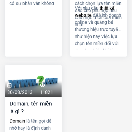
có sự phân vân không
cách chọn lựa tên miền
Với nhu cầu
thiết kế
biết có nên lựa chọn
sao cho phù hợp nhu
website
để kinh doanh
sử dụng loại tên miền
cầu mục đích của mình
online và quảng bá
này hay không?
nhất.
thương hiệu trực tuyến
như hiện nay việc lựa
chọn tên miền đối với
doanh nghiệp khi làm
web là rất quan trọng.
Tên miền hay domain
của website phải đáp
ứng được tính rõ ràng,
thân thiện với người
30/08/2013
11821
dùng đồng thời cũng là
phương tiện đắc lực
Domain, tên miền
trong việc xây dựng
là gì ?
thương hiệu quảng bá
Domain
là tên gọi dễ
dịch vụ sản phẩm. Sự
nhớ hay là định danh
cạnh tranh gay gắt trên