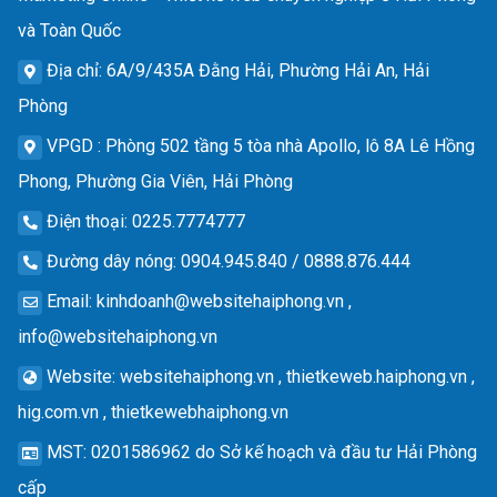
và Toàn Quốc
Địa chỉ
: 6A/9/435A Đằng Hải, Phường Hải An, Hải
Phòng
VPGD
: Phòng 502 tầng 5 tòa nhà Apollo, lô 8A Lê Hồng
Phong, Phường Gia Viên, Hải Phòng
Điện thoại
: 0225.7774777
Đường dây nóng
: 0904.945.840 / 0888.876.444
Email
:
kinhdoanh@websitehaiphong.vn
,
info@websitehaiphong.vn
Website
: websitehaiphong.vn , thietkeweb.haiphong.vn ,
hig.com.vn , thietkewebhaiphong.vn
MST
: 0201586962 do Sở kế hoạch và đầu tư Hải Phòng
cấp