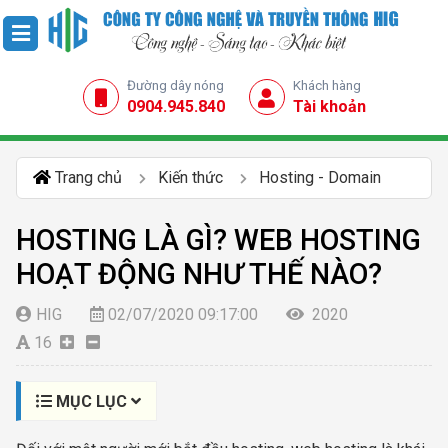
Đường dây nóng
Khách hàng
0904.945.840
Tài khoản
Trang chủ
Kiến thức
Hosting - Domain
HOSTING LÀ GÌ? WEB HOSTING
HOẠT ĐỘNG NHƯ THẾ NÀO?
HIG
02/07/2020 09:17:00
2020
16
MỤC LỤC