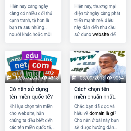
trống một cách
Hiện nay càng ngày
Hiện nay, thương mại
nhanh chóng
càng có nhiều đối thủ
điện tử ngày càng phát
cạnh tranh, tệ hơn là
triển mạnh mẽ, điều
bạn ra sau những
này dẫn đến nhu cầu
người khác hoặc mỗi
sử dụng
website
để
người muốn sở hữu
quảng bá thương hiệu
nhiều hơn một website,
của doanh nghiệp ngày
việc lựa chọn tên miền
càng tăng cao. Tuy
lại càng khó khăn hơn
nhiên một trong những
vấn đề thường khiến
các doanh nghiệp cảm
10/07/2017
4318
03/09/2013
9064
thấy đau đầu đó là lựa
Có nên sử dụng
Cách chọn tên
chọn đuôi tên miền phù
tên miền quốc tế?
miền chuẩn nhất
hợp.
cho doanh nghiệp
Khi lựa chọn tên miền
Chắc bạn đã đọc và
cho website, hẳn
hiểu về
domain là gì
?
chúng ta đều biết đến
Cho nên ở bài này bạn
các tên miền quốc tế,
sẽ được hướng dẫn