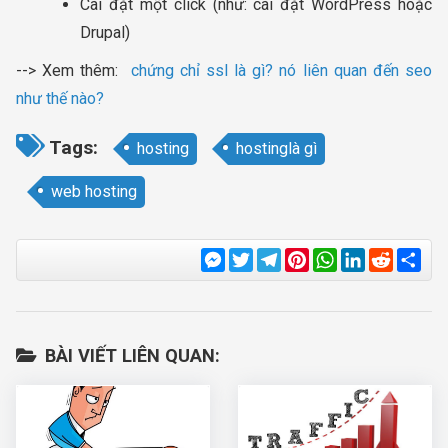
Cài đặt một click (như: cài đặt WordPress hoặc
Drupal)
--> Xem thêm:
chứng chỉ ssl là gì? nó liên quan đến seo
như thế nào?
Tags:
hosting
hostinglà gì
web hosting
Messenger
Twitter
Telegram
Pinterest
WhatsApp
LinkedIn
Reddit
Sha
BÀI VIẾT LIÊN QUAN: