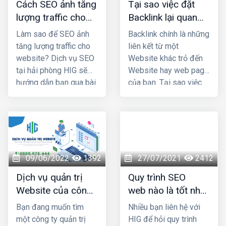
Cách SEO ảnh tăng
Tại sao việc đặt
thì chiến lược
lượng traffic cho
Backlink lại quan
marketing của bạn sẽ
website của bạn?
trọng trong Seo ?
thành công và
giúp bạn
Làm sao để SEO ảnh
Backlink chính là những
tăng doanh thu - lợi
tăng lượng traffic cho
liên kết từ một
nhuận đáng kể
.
website? Dịch vụ SEO
Website khác trỏ đến
tại hải phòng HIG sẽ
Website hay web page
hướng dẫn bạn qua bài
của bạn. Tại sao việc
viết dưới đây
đặt Backlink lại quan
trọng trong Seo?
Cùng thiết kế web hải
phòng HIG tìm hiểu qua
bài viết dưới đây.
09/06/2022
1392
27/07/2021
2412
Dịch vụ quản trị
Quy trình SEO
Website của công
web nào là tốt nhất
ty nào uy tín và
hiện nay?
Bạn đang muốn tìm
Nhiều bạn liên hệ với
chuyên nghiệp nhất
một công ty quản trị
HIG để hỏi quy trình