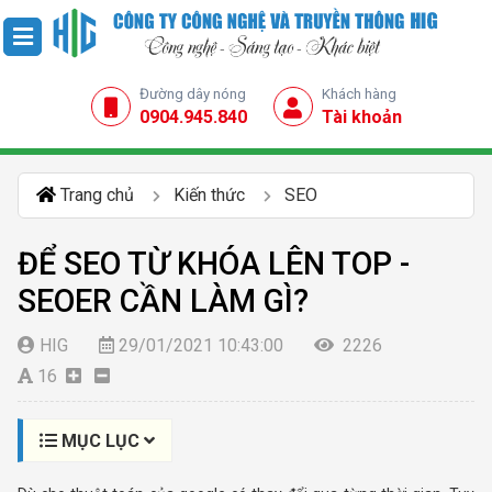
Đường dây nóng
Khách hàng
0904.945.840
Tài khoản
Trang chủ
Kiến thức
SEO
ĐỂ SEO TỪ KHÓA LÊN TOP -
SEOER CẦN LÀM GÌ?
HIG
29/01/2021 10:43:00
2226
16
MỤC LỤC