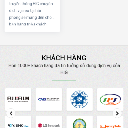
sự quan trọng của 2 yếu
truyền thông HIG chuyên
tố trên nhé
dịch vụ seo tại hải
phòng sẽ mang đến cho
bạn hàng triệu khách
hàng trên internet. HIG
luôn cam kết Đạt TOP
mang lại doanh thu cao
với chi phí thấp nhất.
KHÁCH HÀNG
Hơn 1000+ khách hàng đã tin tưởng sử dụng dịch vụ của
HIG