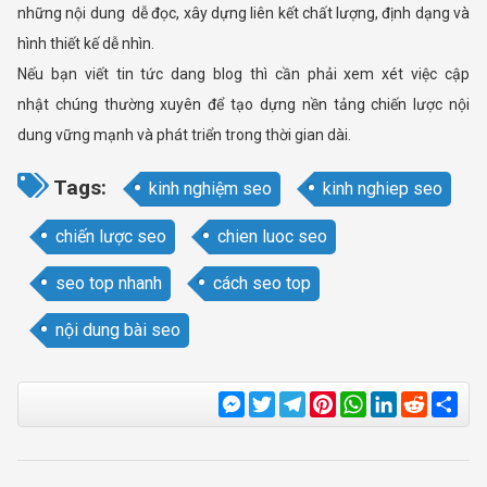
những nội dung dễ đọc, xây dựng liên kết chất lượng, định dạng và
hình thiết kế dễ nhìn.
Nếu bạn viết tin tức dang blog thì cần phải xem xét việc cập
nhật chúng thường xuyên để tạo dựng nền tảng chiến lược nội
dung vững mạnh và phát triển trong thời gian dài.
Tags:
kinh nghiệm seo
kinh nghiep seo
chiến lược seo
chien luoc seo
seo top nhanh
cách seo top
nội dung bài seo
Messenger
Twitter
Telegram
Pinterest
WhatsApp
LinkedIn
Reddit
Sha