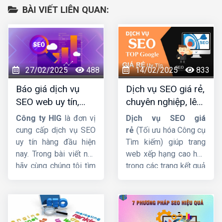
BÀI VIẾT LIÊN QUAN:
27/02/2025
488
14/02/2025
833
Báo giá dịch vụ
Dịch vụ SEO giá rẻ,
SEO web uy tín,
chuyên nghiệp, lên
chuyên nghiệp,
TOP Google bền
Công ty HIG
là đơn vị
Dịch vụ SEO giá
hiệu quả lâu dài
vững
cung cấp dịch vụ SEO
rẻ
(Tối ưu hóa Công cụ
uy tín hàng đầu hiện
Tìm kiếm) giúp trang
nay. Trong bài viết này
web xếp hạng cao hơn
hãy cùng chúng tôi tìm
trong các trang kết quả
hiểu
báo giá dịch vụ
của công cụ tìm kiếm.
SEO web
được cập
Và thu hút nhiều lưu
nhật mới nhất.
lượng truy cập hơn đến
trang web. Trong bài