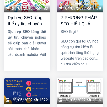
viết này, cùng
HIG
tìm
hiểu chi tiết về dịch vụ
25/01/2025
483
04/08/2022
2439
này nhá !
Dịch vụ SEO tổng
7 PHƯƠNG PHÁP
thể uy tín, chuyên
SEO HIỆU QUẢ
nghiệp và hiệu quả
BẠN NÊN BIẾT
Dịch vụ SEO tổng thể
SEO là gì ?
uy tín
, chuyên nghiệp
SEO còn gọi tối ưu hóa
sẽ giúp bạn giải quyết
công cụ tìm kiếm là
bài toán khó khăn mà
quá trình tăng thứ hạng
các doanh nghiệp Việt
website trên các công
Nam đang gặp phải.
cụ tìm kiếm như
Cụ thể thế nào hãy
Google, Bing,… hình
cùng theo dõi bài viết
thức marketing dễ đưa
dưới đây của
HIG
nhé !
thương hiệu tới khách
hàng. SEO có 3 phần:
chiến lược, chiến thuật
và copywriting. Khi
20/06/2022
1322
20/06/2022
1316
đảm bảo 3 yếu tố đó