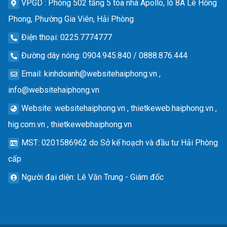
VPGD
: Phòng 502 tầng 5 tòa nhà Apollo, lô 8A Lê Hồng
Phong, Phường Gia Viên, Hải Phòng
Điện thoại
: 0225.7774777
Đường dây nóng
: 0904.945.840 / 0888.876.444
Email
:
kinhdoanh@websitehaiphong.vn
,
info@websitehaiphong.vn
Website
: websitehaiphong.vn , thietkeweb.haiphong.vn ,
hig.com.vn , thietkewebhaiphong.vn
MST
: 0201586962 do Sở kế hoạch và đầu tư Hải Phòng
cấp
Người đại diện
: Lê Văn Trung - Giám đốc