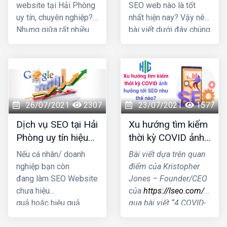
Hải Phòng?
website tại Hải Phòng
SEO web nào là tốt
uy tín, chuyên nghiệp?
nhất hiện nay? Vậy nên
Nhưng giữa rất nhiều
bài viết dưới đây chúng
đơn vị cùng ngành
tôi sẽ cung cấp 1 số
nghề đâu là địa chỉ bạn
thông tin giúp bạn trả
nên "chọn mặt gửi
lời được câu hỏi đó
vàng" Cùng chúng tôi
nhé!
đi khám phá qua bài
viết này nhé!
26/07/2021
2307
23/07/2021
1577
Dịch vụ SEO tại Hải
Xu hướng tìm kiếm
Phòng uy tín hiệu
thời kỳ COVID ảnh
quả nhất 2021
hưởng tới SEO như
Nếu cá nhân/ doanh
Bài viết dựa trên quan
thế nào?
nghiệp bạn còn
điểm của Kristopher
đang làm SEO Website
Jones – Founder/CEO
chưa hiệu
của
https://lseo.com/
thôn
quả hoặc hiệu quả
qua bài viết “4 COVID-
kém thì hãy nhấc máy
19 Search Trends &