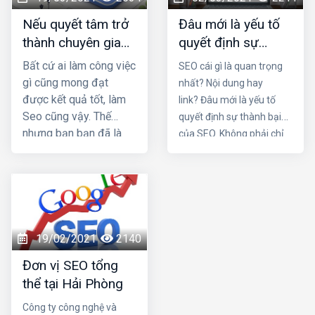
Nếu quyết tâm trở
Đâu mới là yếu tố
thành chuyên gia
quyết định sự
seo, cần những
thành bại của SEO
Bất cứ ai làm công việc
SEO cái gì là quan trọng
thói quen nào?
gì cũng mong đạt
nhất? Nội dung hay
được kết quả tốt, làm
link? Đâu mới là yếu tố
Seo cũng vậy. Thế
quyết định sự thành bại
nhưng bạn bạn đã là
của SEO. Không phải chỉ
nhiều tháng nhưng vẫn
một trong hai chi tiết trên
không lên top mà còn
mà nó là sự kết hợp của
bị các đối thủ vượt
cả hai. Một nội dung chứa
mặt. Vậy làm sao để
đựng những yếu tố hay,
trở thành một seo
hấp dẫn cùng một cấu
giỏi. Nếu quyết tâm trở
trúc link mạnh là điều vô
19/02/2021
2140
thành chuyên gia seo,
cùng tuyệt vời cho chiến
Đơn vị SEO tổng
cần những thói quen
dịch SEO trang web của
thể tại Hải Phòng
nào?
bạn. Hãy cùng Dịch vụ
seo tại hải phòng làm rõ
Công ty công nghệ và