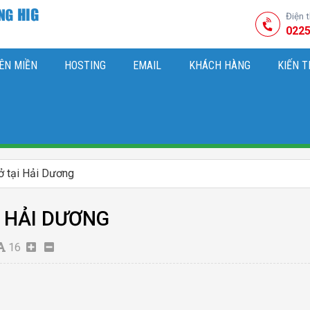
Điện 
0225
ÊN MIỀN
HOSTING
EMAIL
KHÁCH HÀNG
KIẾN 
HIỆU
M SÓC WEBSITE & SEO TỔNG THỂ
OK
KIẾN THỨC MARKETI
ở tại Hải Dương
I HẢI DƯƠNG
16