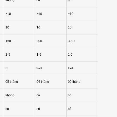
không
có
có
>10
>10
>10
10
10
10
150+
200+
300+
1-5
1-5
1-5
3
>=3
>=4
05 tháng
06 tháng
09 tháng
không
có
có
có
có
có