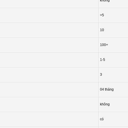
không
>5
10
100+
1-5
3
04 tháng
không
có