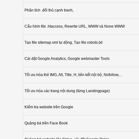
Phân tích đối thủ cạnh tranh,
Cấu hình file .htaccess, Rewrite URL, WWW và None WWW
Tạo file sitemap.xml tự động, Tạo file robots.txt
Cài đặt Google Analytics, Google webmaster Tools
Tối ưu hóa thẻ IMG, Alt, Title, H, liên kết nội bộ, Nofollow,...
Tối ưu hóa các trang nội dung (từng Landingpage)
Kiểm tra website trên Google
Quảng bá trên Face Book