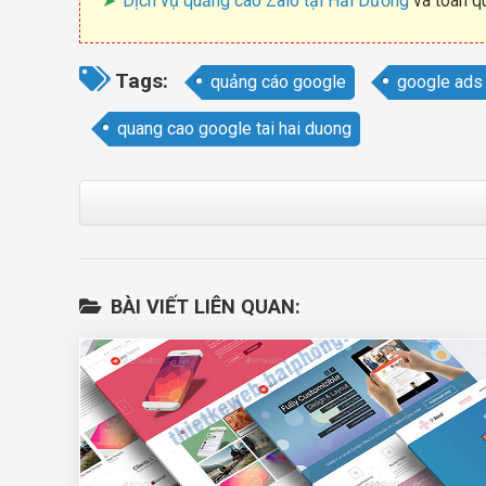
Dịch vụ quảng cáo Zalo tại Hải Dương
và toàn q
Tags:
quảng cáo google
google ads
quang cao google tai hai duong
BÀI VIẾT LIÊN QUAN: