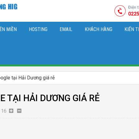
Điện 
0225
ÊN MIỀN
HOSTING
EMAIL
KHÁCH HÀNG
KIẾN 
HIỆU
M SÓC WEBSITE & SEO TỔNG THỂ
OK
KIẾN THỨC MARKETI
ogle tại Hải Dương giá rẻ
 TẠI HẢI DƯƠNG GIÁ RẺ
16