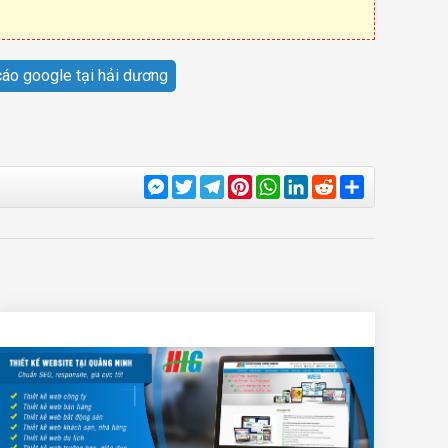
áo google tại hải dương
Messenger
Twitter
Telegram
Pinterest
WhatsApp
LinkedIn
Reddit
Share