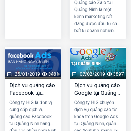
nhất
Ninh uy tín và giá
Quảng cáo Zalo tại
rẻ nhất
Quảng Ninh là một
kênh marketing rất
đáng được đầu tư cho
bất kì doanh nghiệp,
cửa hàng nào kinh
doanh các mặt hàng
dành cho giới trẻ. Bởi lẽ
100% người dùng Zalo
đều là người thật cùng
với hơn 80+ triệu người
25/01/2019
3401
07/02/2019
3897
dùng thường xuyên, vì
Dịch vụ quảng cáo
Dịch vụ quảng cáo
vậy một khi mẫu quảng
Facebook tại
Google tại Quảng
cáo của bạn xuất hiện
Quảng Ninh giá rẻ,
Ninh giá rẻ
là chắc chắn sẽ được
Công ty HIG là đơn vị
Công ty HIG chuyên
uy tín nhất
tiếp cận với những
cung cấp dịch vụ
dịch vụ quảng cáo từ
khách hàng có nhu cầu
quảng cáo Facebook
khóa trên Google Ads
mua bán thật, đúng với
tại Quảng Ninh hàng
tại Quảng Ninh, quảng
nhu cầu sử dụng sản
đầu, với nhiều năm kinh
cáo Youtube, mang lại