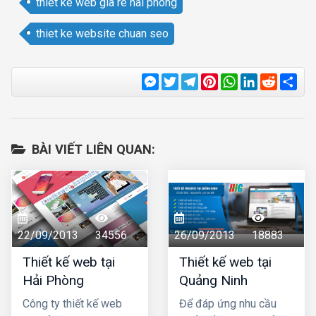
thiet ke web gia re hai phong
thiet ke website chuan seo
Messenger
Twitter
Telegram
Pinterest
WhatsApp
LinkedIn
Reddit
Sha
BÀI VIẾT LIÊN QUAN:
22/09/2013
34556
26/09/2013
18883
Thiết kế web tại
Thiết kế web tại
Hải Phòng
Quảng Ninh
Công ty thiết kế web
Để đáp ứng nhu cầu