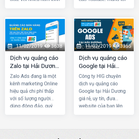
phẩm, dịch vụ.
nghiệm chạy quảng
hiệu quả kinh doanh
cáo cho hàng trăm
nhanh chóng với chi phí
khách hàng lớn nhỏ ở
rất thấp. Ngoài việc
Quảng Ninh và toàn
giúp cho khách hàng
quốc Việt Nam, chúng
chủ động tìm đến bạn
tôi chắc chắn sẽ giúp
còn có tác dụng trong
11/02/2019
3638
11/02/2019
3355
quý khách phát triển
việc lan tỏa, tăng nhận
Dịch vụ quảng cáo
Dịch vụ quảng cáo
kinh doanh nhanh
diện thương hiệu của
Zalo tại Hải Dương
Google tại Hải
chóng.
bạn trên Internet
giá rẻ, uy tín nhất
Dương giá rẻ
Zalo Ads đang là một
Công ty HIG chuyên
kênh marketing Online
dịch vụ quảng cáo
hiệu quả chi phí thấp
Google tại Hải Dương
với số lượng người
giá rẻ, uy tín, đưa
dùng đông đảo, quý
website của bạn lên
khách cần phải khai
Top Google ngay, mang
thác triệt để kênh Zalo
lại hiệu quả kinh doanh
Marketing để phát
nhanh chóng với chi phí
triển kinh doanh, truyền
thấp