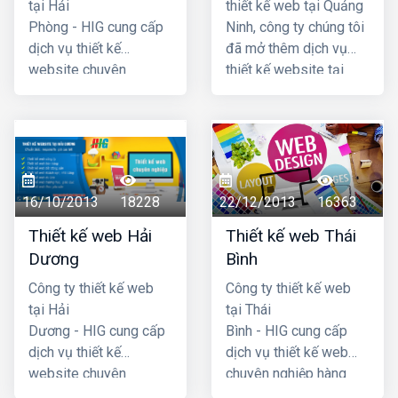
tại Hải
thiết kế web tại Quảng
Phòng - HIG cung cấp
Ninh, công ty chúng tôi
dịch vụ thiết kế
đã mở thêm dịch vụ
website chuyên
thiết kế website tại
nghiệp hàng đầu Hải
Quảng Ninh để đáp
Phòng, với chi phí thiết
ứng nhu cầu ngày càng
kế web hợp lý, giá cả
cao của khách hàng ở
cạnh tranh nhất. Công
Quảng Ninh. Với sự
ty chúng tôi có đội ngũ
phát triển của internet
lập trình nhiều kinh
và công nghệ hiện nay
16/10/2013
18228
22/12/2013
16363
nhgiệm, đội ngũ tư vấn
thì khoảng cách về địa
Thiết kế web Hải
Thiết kế web Thái
am hiểu nhiệt tình với
lý đã không còn là vấn
Dương
Bình
khách hàng. Mã
đề nữa, dù quý khách ở
nguồn website dùng
Quảng Ninh công ty
Công ty thiết kế web
Công ty thiết kế web
thiết kế được chúng tôi
chúng tôi cũng có thể
tại Hải
tại Thái
tự phát triển có độ bảo
cung cấp dịch vụ thiết
Dương - HIG cung cấp
Bình - HIG cung cấp
mật cao, dễ dàng sử
kế web và hỗ trợ như
dịch vụ thiết kế
dịch vụ thiết kế web
dụng đối với cả những
đang ở ngay cạnh quý
website chuyên
chuyên nghiệp hàng
khách hàng không am
khách.
nghiệp hàng đầu Hải
đầuThái Bình, với chi