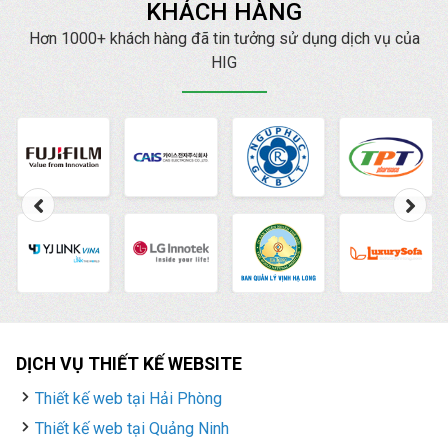
KHÁCH HÀNG
thông thương hiệu. Quý
đơn vị, doanh nghiệp
Hơn 1000+ khách hàng đã tin tưởng sử dụng dịch vụ của
có nhu cầu về quảng
HIG
cáo Zalo tại Hải Dương
hãy liên hệ ngay với
HIG chúng tôi để được
tư vấn, hỗ trợ tốt nhất.
DỊCH VỤ THIẾT KẾ WEBSITE
Thiết kế web tại Hải Phòng
Thiết kế web tại Quảng Ninh