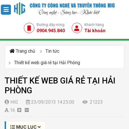
Đường dây nóng
Khách hàng
0904.945.840
Tài khoản
Trang chủ
Tin tức
Thiết kế web giá rẻ tại Hải Phòng
THIẾT KẾ WEB GIÁ RẺ TẠI HẢI
PHÒNG
HIG
23/09/2013 14:25:00
21223
16
MỤC LỤC