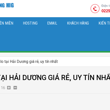
Điện 
0225
ÊN MIỀN
HOSTING
EMAIL
KHÁCH HÀNG
KIẾN 
HIỆU
M SÓC WEBSITE & SEO TỔNG THỂ
OK
KIẾN THỨC MARKETI
o tại Hải Dương giá rẻ, uy tín nhất
ẠI HẢI DƯƠNG GIÁ RẺ, UY TÍN NH
16