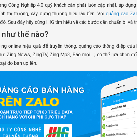
ng Công Nghiệp 4.0 quý khách cần phải luôn cập nhật, áp dụn
ĩnh thị trường, xây dựng thương hiệu lâu bền. Với
quảng cáo Za
đó. Sau đây hãy cùng HIG tìm hiểu về các bước cần chuẩn bị và tr
 như thế nào?
ing online hiệu quả để truyền thông, quảng cáo thông điệp củ
ư: Zing News, ZingTV, Zing Mp3, Báo mới …; có thể lựa chọn đối tư
oại do bạn up lên.