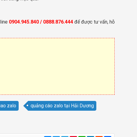
line
0904.945.840 / 0888.876.444
để được tư vấn, hỗ
cao zalo
quảng cáo zalo tại Hải Dương