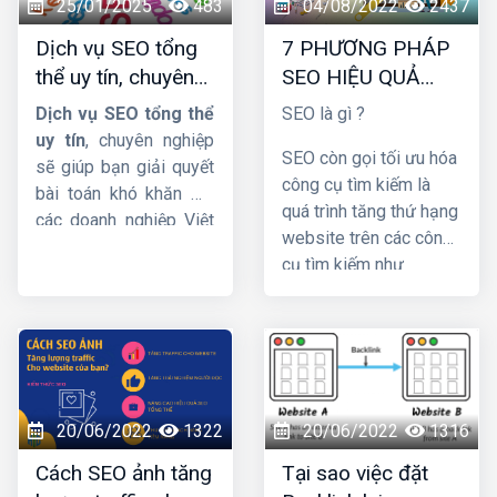
hiểu chi tiết về dịch vụ
25/01/2025
483
04/08/2022
2437
này nhá !
Dịch vụ SEO tổng
7 PHƯƠNG PHÁP
thể uy tín, chuyên
SEO HIỆU QUẢ
nghiệp và hiệu quả
BẠN NÊN BIẾT
Dịch vụ SEO tổng thể
SEO là gì ?
uy tín
, chuyên nghiệp
SEO còn gọi tối ưu hóa
sẽ giúp bạn giải quyết
công cụ tìm kiếm là
bài toán khó khăn mà
quá trình tăng thứ hạng
các doanh nghiệp Việt
website trên các công
Nam đang gặp phải.
cụ tìm kiếm như
Cụ thể thế nào hãy
Google, Bing,… hình
cùng theo dõi bài viết
thức marketing dễ đưa
dưới đây của
HIG
nhé !
thương hiệu tới khách
hàng. SEO có 3 phần:
chiến lược, chiến thuật
và copywriting. Khi
20/06/2022
1322
20/06/2022
1316
đảm bảo 3 yếu tố đó
Cách SEO ảnh tăng
Tại sao việc đặt
thì chiến lược