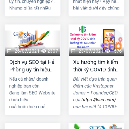
uy tín, chuyên nghiệp?
nhất hiện nay? Vậy nên
Nhưng giữa rất nhiều
bài viết dưới đây chúng
đơn vị cùng ngành
tôi sẽ cung cấp 1 số
nghề đâu là địa chỉ bạn
thông tin giúp bạn trả
nên "chọn mặt gửi
lời được câu hỏi đó
vàng" Cùng chúng tôi
nhé!
đi khám phá qua bài
viết này nhé!
26/07/2021
2307
23/07/2021
1576
Dịch vụ SEO tại Hải
Xu hướng tìm kiếm
Phòng uy tín hiệu
thời kỳ COVID ảnh
quả nhất 2021
hưởng tới SEO như
Nếu cá nhân/ doanh
Bài viết dựa trên quan
thế nào?
nghiệp bạn còn
điểm của Kristopher
đang làm SEO Website
Jones – Founder/CEO
chưa hiệu
của
https://lseo.com/
thôn
quả hoặc hiệu quả
qua bài viết “4 COVID-
kém thì hãy nhấc máy
19 Search Trends &
gọi ngay cho HIG, để
How They Impact
chúng tôi có thể tư vấn
SEO”- Xu hướng tìm