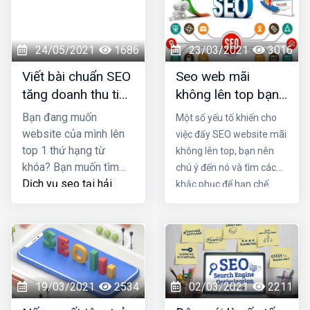
giải pháp SEO Website
kiếm thời kỳ COVID
tối ưu mang lại kết quả
ảnh hưởng tới SEO
cao nhất cho doanh
như thế nào?
24/05/2021
1686
23/03/2021
3016
nghiệp bạn.
Viết bài chuẩn SEO
Seo web mãi
tăng doanh thu tiết
không lên top bạn
kiệm chi phí quảng
có biết lý do là gì
Bạn đang muốn
Một số yếu tố khiến cho
cáo
không?
website của mình lên
việc đẩy SEO website mãi
top 1 thứ hạng từ
không lên top, bạn nên
khóa? Bạn muốn tìm
chú ý đến nó và tìm cách
Dịch vụ seo tại hải
khắc phục để hạn chế
phòng
viết bài chuẩn
được những rủi ro trong
SEO tốt nhất nhằm
quá trình vận hành. Trong
tăng doanh thu sản
bài viết này Đơn vị seo ở
phẩm và tiết kiệm chi
hải phòng sẽ mách bạn lý
phí quảng cáo? Đọc
do tại sao seo mãi không
ngay bài viết dưới đây
lên top nhé!
19/03/2021
2534
02/03/2021
2211