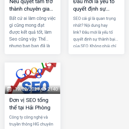
Nếu quyết tâm trở
Đâu mới là yếu tố
thành chuyên gia
quyết định sự
seo, cần những
thành bại của SEO
Bất cứ ai làm công việc
SEO cái gì là quan trọng
thói quen nào?
gì cũng mong đạt
nhất? Nội dung hay
được kết quả tốt, làm
link? Đâu mới là yếu tố
Seo cũng vậy. Thế
quyết định sự thành bại
nhưng bạn bạn đã là
của SEO. Không phải chỉ
nhiều tháng nhưng vẫn
một trong hai chi tiết trên
không lên top mà còn
mà nó là sự kết hợp của
bị các đối thủ vượt
cả hai. Một nội dung chứa
mặt. Vậy làm sao để
đựng những yếu tố hay,
trở thành một seo
hấp dẫn cùng một cấu
giỏi. Nếu quyết tâm trở
trúc link mạnh là điều vô
19/02/2021
2140
thành chuyên gia seo,
cùng tuyệt vời cho chiến
Đơn vị SEO tổng
cần những thói quen
dịch SEO trang web của
thể tại Hải Phòng
nào?
bạn. Hãy cùng Dịch vụ
seo tại hải phòng làm rõ
Công ty công nghệ và
sự quan trọng của 2 yếu
truyền thông HIG chuyên