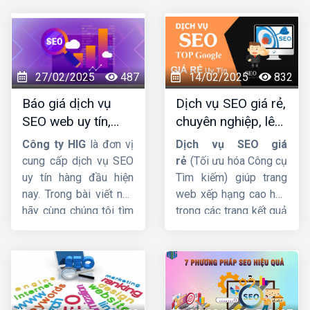
27/02/2025
487
14/02/2025
832
Báo giá dịch vụ
Dịch vụ SEO giá rẻ,
SEO web uy tín,
chuyên nghiệp, lên
chuyên nghiệp,
TOP Google bền
Công ty HIG
là đơn vị
Dịch vụ SEO giá
hiệu quả lâu dài
vững
cung cấp dịch vụ SEO
rẻ
(Tối ưu hóa Công cụ
uy tín hàng đầu hiện
Tìm kiếm) giúp trang
nay. Trong bài viết này
web xếp hạng cao hơn
hãy cùng chúng tôi tìm
trong các trang kết quả
hiểu
báo giá dịch vụ
của công cụ tìm kiếm.
SEO web
được cập
Và thu hút nhiều lưu
nhật mới nhất.
lượng truy cập hơn đến
trang web. Trong bài
viết này, cùng
HIG
tìm