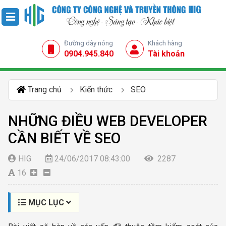
Đường dây nóng
Khách hàng
0904.945.840
Tài khoản
Trang chủ
Kiến thức
SEO
NHỮNG ĐIỀU WEB DEVELOPER
CẦN BIẾT VỀ SEO
HIG
24/06/2017 08:43:00
2287
16
MỤC LỤC