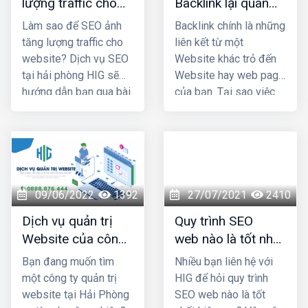
lượng traffic cho
Backlink lại quan
marketing của bạn sẽ
website của bạn?
trọng trong Seo ?
thành công và
giúp bạn
Làm sao để SEO ảnh
Backlink chính là những
tăng doanh thu - lợi
tăng lượng traffic cho
liên kết từ một
nhuận đáng kể
.
website? Dịch vụ SEO
Website khác trỏ đến
tại hải phòng HIG sẽ
Website hay web page
hướng dẫn bạn qua bài
của bạn. Tại sao việc
viết dưới đây
đặt Backlink lại quan
trọng trong Seo?
Cùng thiết kế web hải
phòng HIG tìm hiểu qua
bài viết dưới đây.
09/06/2022
1392
27/07/2021
2410
Dịch vụ quản trị
Quy trình SEO
Website của công
web nào là tốt nhất
ty nào uy tín và
hiện nay?
Bạn đang muốn tìm
Nhiều bạn liên hệ với
chuyên nghiệp nhất
một công ty quản trị
HIG để hỏi quy trình
Hải Phòng?
website tại Hải Phòng
SEO web nào là tốt