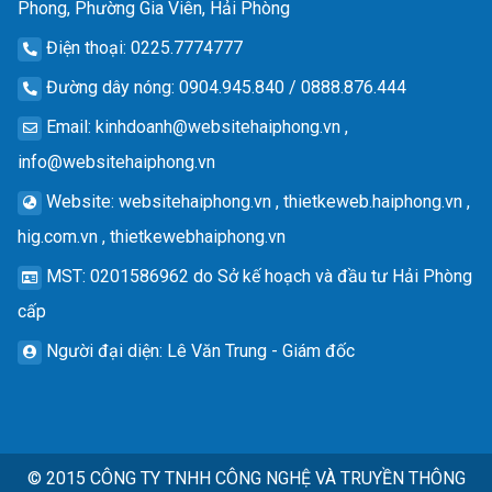
Phong, Phường Gia Viên, Hải Phòng
Điện thoại
: 0225.7774777
Đường dây nóng
: 0904.945.840 / 0888.876.444
Email
:
kinhdoanh@websitehaiphong.vn
,
info@websitehaiphong.vn
Website
: websitehaiphong.vn , thietkeweb.haiphong.vn ,
hig.com.vn , thietkewebhaiphong.vn
MST
: 0201586962 do Sở kế hoạch và đầu tư Hải Phòng
cấp
Người đại diện
: Lê Văn Trung - Giám đốc
© 2015
CÔNG TY TNHH CÔNG NGHỆ VÀ TRUYỀN THÔNG