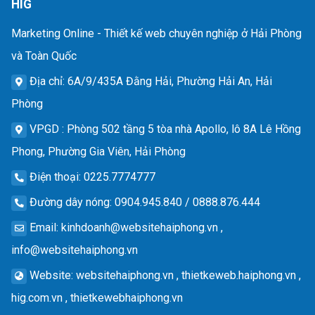
HIG
Marketing Online - Thiết kế web chuyên nghiệp ở Hải Phòng
và Toàn Quốc
Địa chỉ
: 6A/9/435A Đằng Hải, Phường Hải An, Hải
Phòng
VPGD
: Phòng 502 tầng 5 tòa nhà Apollo, lô 8A Lê Hồng
Phong, Phường Gia Viên, Hải Phòng
Điện thoại
: 0225.7774777
Đường dây nóng
: 0904.945.840 / 0888.876.444
Email
:
kinhdoanh@websitehaiphong.vn
,
info@websitehaiphong.vn
Website
: websitehaiphong.vn , thietkeweb.haiphong.vn ,
hig.com.vn , thietkewebhaiphong.vn