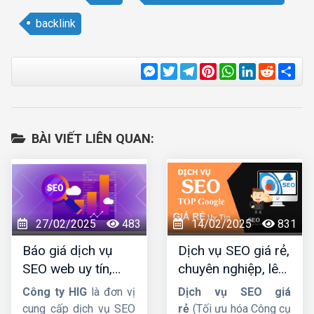
backlink
Messenger
Twitter
Telegram
Pinterest
WhatsApp
LinkedIn
Reddit
Sha
BÀI VIẾT LIÊN QUAN:
27/02/2025
483
14/02/2025
831
Báo giá dịch vụ
Dịch vụ SEO giá rẻ,
SEO web uy tín,
chuyên nghiệp, lên
chuyên nghiệp,
TOP Google bền
Công ty HIG
là đơn vị
Dịch vụ SEO giá
hiệu quả lâu dài
vững
cung cấp dịch vụ SEO
rẻ
(Tối ưu hóa Công cụ