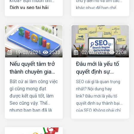
khóa? Bạn muốn tìm
chú ý đến nó và tìm cách
Dịch vụ seo tại hải
khắc phục để hạn chế
phòng
viết bài chuẩn
được những rủi ro trong
SEO tốt nhất nhằm
quá trình vận hành. Trong
tăng doanh thu sản
bài viết này Đơn vị seo ở
phẩm và tiết kiệm chi
hải phòng sẽ mách bạn lý
phí quảng cáo? Đọc
do tại sao seo mãi không
ngay bài viết dưới đây
lên top nhé!
19/03/2021
2533
02/03/2021
2208
Nếu quyết tâm trở
Đâu mới là yếu tố
thành chuyên gia
quyết định sự
seo, cần những
thành bại của SEO
Bất cứ ai làm công việc
SEO cái gì là quan trọng
thói quen nào?
gì cũng mong đạt
nhất? Nội dung hay
được kết quả tốt, làm
link? Đâu mới là yếu tố
Seo cũng vậy. Thế
quyết định sự thành bại
nhưng bạn bạn đã là
của SEO. Không phải chỉ
nhiều tháng nhưng vẫn
một trong hai chi tiết trên
không lên top mà còn
mà nó là sự kết hợp của
bị các đối thủ vượt
cả hai. Một nội dung chứa