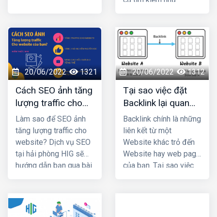
Cụ thể thế nào hãy
Google, Bing,… hình
cùng theo dõi bài viết
thức marketing dễ đưa
dưới đây của
HIG
nhé !
thương hiệu tới khách
hàng. SEO có 3 phần:
chiến lược, chiến thuật
và copywriting. Khi
20/06/2022
1321
20/06/2022
1312
đảm bảo 3 yếu tố đó
Cách SEO ảnh tăng
Tại sao việc đặt
thì chiến lược
lượng traffic cho
Backlink lại quan
marketing của bạn sẽ
website của bạn?
trọng trong Seo ?
thành công và
giúp bạn
Làm sao để SEO ảnh
Backlink chính là những
tăng doanh thu - lợi
tăng lượng traffic cho
liên kết từ một
nhuận đáng kể
.
website? Dịch vụ SEO
Website khác trỏ đến
tại hải phòng HIG sẽ
Website hay web page
hướng dẫn bạn qua bài
của bạn. Tại sao việc
viết dưới đây
đặt Backlink lại quan
trọng trong Seo?
Cùng thiết kế web hải
phòng HIG tìm hiểu qua