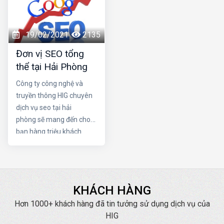
mặt. Vậy làm sao để
đựng những yếu tố hay,
trở thành một seo
hấp dẫn cùng một cấu
giỏi. Nếu quyết tâm trở
trúc link mạnh là điều vô
19/02/2021
2135
thành chuyên gia seo,
cùng tuyệt vời cho chiến
Đơn vị SEO tổng
cần những thói quen
dịch SEO trang web của
thể tại Hải Phòng
nào?
bạn. Hãy cùng Dịch vụ
seo tại hải phòng làm rõ
Công ty công nghệ và
sự quan trọng của 2 yếu
truyền thông HIG chuyên
tố trên nhé
dịch vụ seo tại hải
phòng sẽ mang đến cho
bạn hàng triệu khách
hàng trên internet. HIG
luôn cam kết Đạt TOP
mang lại doanh thu cao
với chi phí thấp nhất.
KHÁCH HÀNG
Hơn 1000+ khách hàng đã tin tưởng sử dụng dịch vụ của
HIG