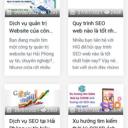
bài viết dưới đây.
09/06/2022
1391
27/07/2021
2408
Dịch vụ quản trị
Quy trình SEO
Website của công
web nào là tốt nhất
ty nào uy tín và
hiện nay?
Bạn đang muốn tìm
Nhiều bạn liên hệ với
chuyên nghiệp nhất
một công ty quản trị
HIG để hỏi quy trình
Hải Phòng?
website tại Hải Phòng
SEO web nào là tốt
uy tín, chuyên nghiệp?
nhất hiện nay? Vậy nên
Nhưng giữa rất nhiều
bài viết dưới đây chúng
đơn vị cùng ngành
tôi sẽ cung cấp 1 số
nghề đâu là địa chỉ bạn
thông tin giúp bạn trả
nên "chọn mặt gửi
lời được câu hỏi đó
vàng" Cùng chúng tôi
nhé!
đi khám phá qua bài
viết này nhé!
26/07/2021
2303
23/07/2021
1574
Dịch vụ SEO tại Hải
Xu hướng tìm kiếm