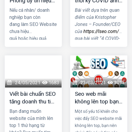
Phòng uy tín hiệu
thời kỳ COVID ảnh
quả nhất 2021
hưởng tới SEO như
Nếu cá nhân/ doanh
Bài viết dựa trên quan
thế nào?
nghiệp bạn còn
điểm của Kristopher
đang làm SEO Website
Jones – Founder/CEO
chưa hiệu
của
https://lseo.com/
thôn
quả hoặc hiệu quả
qua bài viết “4 COVID-
kém thì hãy nhấc máy
19 Search Trends &
gọi ngay cho HIG, để
How They Impact
chúng tôi có thể tư vấn
SEO”- Xu hướng tìm
giải pháp SEO Website
kiếm thời kỳ COVID
tối ưu mang lại kết quả
ảnh hưởng tới SEO
cao nhất cho doanh
như thế nào?
24/05/2021
1683
23/03/2021
3013
nghiệp bạn.
Viết bài chuẩn SEO
Seo web mãi
tăng doanh thu tiết
không lên top bạn
kiệm chi phí quảng
có biết lý do là gì
Bạn đang muốn
Một số yếu tố khiến cho
cáo
không?
website của mình lên
việc đẩy SEO website mãi
top 1 thứ hạng từ
không lên top, bạn nên