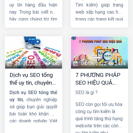
uy tín hàng đầu hiện
Tìm kiếm) giúp trang
nay. Trong bài viết này
web xếp hạng cao hơn
hãy cùng chúng tôi tìm
trong các trang kết quả
hiểu
báo giá dịch vụ
của công cụ tìm kiếm.
SEO web
được cập
Và thu hút nhiều lưu
nhật mới nhất.
lượng truy cập hơn đến
trang web. Trong bài
viết này, cùng
HIG
tìm
hiểu chi tiết về dịch vụ
25/01/2025
480
04/08/2022
2434
này nhá !
Dịch vụ SEO tổng
7 PHƯƠNG PHÁP
thể uy tín, chuyên
SEO HIỆU QUẢ
nghiệp và hiệu quả
BẠN NÊN BIẾT
Dịch vụ SEO tổng thể
SEO là gì ?
uy tín
, chuyên nghiệp
SEO còn gọi tối ưu hóa
sẽ giúp bạn giải quyết
công cụ tìm kiếm là
bài toán khó khăn mà
quá trình tăng thứ hạng
các doanh nghiệp Việt
website trên các công
Nam đang gặp phải.
cụ tìm kiếm như