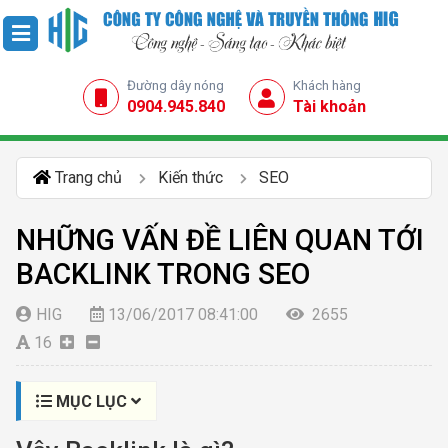
Đường dây nóng
Khách hàng
0904.945.840
Tài khoản
Trang chủ
Kiến thức
SEO
NHỮNG VẤN ĐỀ LIÊN QUAN TỚI
BACKLINK TRONG SEO
HIG
13/06/2017 08:41:00
2655
16
MỤC LỤC