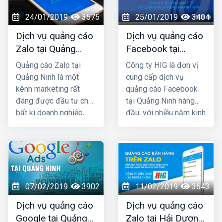
Google và đã mang lại
thành công cho rất
24/01/2019
3575
25/01/2019
3404
nhiều khách hàng trên
Dịch vụ quảng cáo
Dịch vụ quảng cáo
khắp Việt Nam.
Zalo tại Quảng
Facebook tại
Ninh uy tín và giá
Quảng Ninh giá rẻ,
Quảng cáo Zalo tại
Công ty HIG là đơn vị
rẻ nhất
uy tín nhất
Quảng Ninh là một
cung cấp dịch vụ
kênh marketing rất
quảng cáo Facebook
đáng được đầu tư cho
tại Quảng Ninh hàng
bất kì doanh nghiệp,
đầu, với nhiều năm kinh
cửa hàng nào kinh
nghiệm chạy quảng
doanh các mặt hàng
cáo cho hàng trăm
dành cho giới trẻ. Bởi lẽ
khách hàng lớn nhỏ ở
100% người dùng Zalo
Quảng Ninh và toàn
đều là người thật cùng
quốc Việt Nam, chúng
với hơn 80+ triệu người
tôi chắc chắn sẽ giúp
07/02/2019
3902
11/02/2019
3643
dùng thường xuyên, vì
quý khách phát triển
Dịch vụ quảng cáo
Dịch vụ quảng cáo
vậy một khi mẫu quảng
kinh doanh nhanh
Google tại Quảng
Zalo tại Hải Dương
cáo của bạn xuất hiện
chóng.