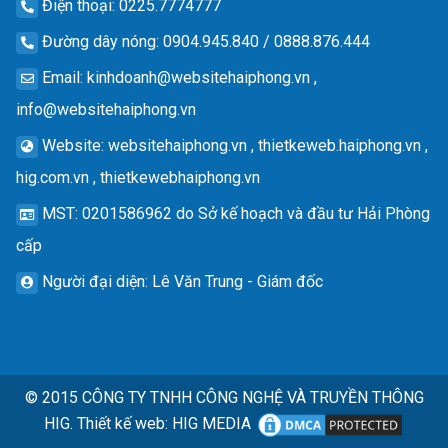
Điện thoại
: 0225.7774777
Đường dây nóng
: 0904.945.840 / 0888.876.444
Email
:
kinhdoanh@websitehaiphong.vn
,
info@websitehaiphong.vn
Website
: websitehaiphong.vn , thietkeweb.haiphong.vn ,
hig.com.vn , thietkewebhaiphong.vn
MST
: 0201586962 do Sở kế hoạch và đầu tư Hải Phòng
cấp
Người đại diện
: Lê Văn Trung - Giám đốc
© 2015
CÔNG TY TNHH CÔNG NGHỆ VÀ TRUYỀN THÔNG
HIG.
Thiết kế web
:
HIG MEDIA