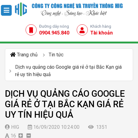
Đường dây nóng
Khách hàng
0904.945.840
Tài khoản
Trang chủ
Tin tức
Dịch vụ quảng cáo Google giá rẻ ở tại Bắc Kạn giá
rẻ uy tín hiệu quả
DỊCH VỤ QUẢNG CÁO GOOGLE
GIÁ RẺ Ở TẠI BẮC KẠN GIÁ RẺ
UY TÍN HIỆU QUẢ
HIG
16/09/2020 10:24:00
1351
16