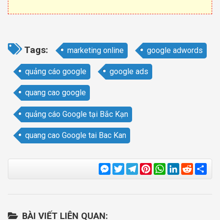
Tags:
marketing online
google adwords
quảng cáo google
google ads
quang cao google
quảng cáo Google tại Bắc Kạn
quang cao Google tai Bac Kan
Messenger
Twitter
Telegram
Pinterest
WhatsApp
LinkedIn
Reddit
Sha
BÀI VIẾT LIÊN QUAN: