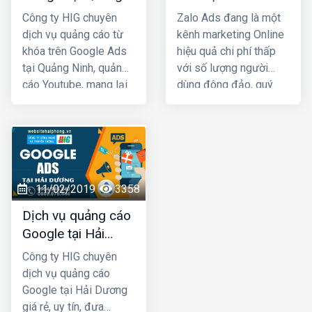
Ninh giá rẻ
giá rẻ, uy tín nhất
là chắc chắn sẽ được
Công ty HIG chuyên
Zalo Ads đang là một
tiếp cận với những
dịch vụ quảng cáo từ
kênh marketing Online
khách hàng có nhu cầu
khóa trên Google Ads
hiệu quả chi phí thấp
mua bán thật, đúng với
tại Quảng Ninh, quảng
với số lượng người
nhu cầu sử dụng sản
cáo Youtube, mang lại
dùng đông đảo, quý
phẩm, dịch vụ.
hiệu quả kinh doanh
khách cần phải khai
nhanh chóng với chi phí
thác triệt để kênh Zalo
rất thấp. Ngoài việc
Marketing để phát
giúp cho khách hàng
triển kinh doanh, truyền
chủ động tìm đến bạn
thông thương hiệu. Quý
còn có tác dụng trong
đơn vị, doanh nghiệp
11/02/2019
3358
việc lan tỏa, tăng nhận
có nhu cầu về quảng
Dịch vụ quảng cáo
diện thương hiệu của
cáo Zalo tại Hải Dương
Google tại Hải
bạn trên Internet
hãy liên hệ ngay với
Dương giá rẻ
HIG chúng tôi để được
Công ty HIG chuyên
tư vấn, hỗ trợ tốt nhất.
dịch vụ quảng cáo
Google tại Hải Dương
giá rẻ, uy tín, đưa