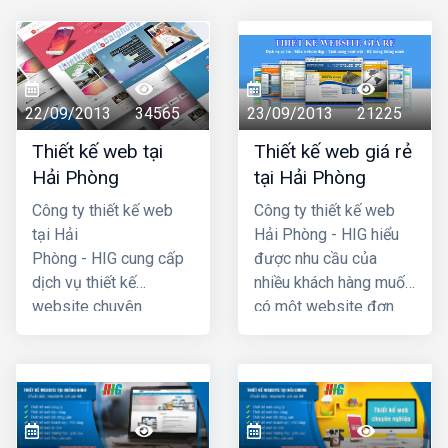
22/09/2013
34565
23/09/2013
21225
Thiết kế web tại
Thiết kế web giá rẻ
Hải Phòng
tại Hải Phòng
Công ty thiết kế web
Công ty thiết kế web
tại Hải
Hải Phòng - HIG hiểu
Phòng - HIG cung cấp
được nhu cầu của
dịch vụ thiết kế
nhiều khách hàng muốn
website chuyên
có một website đơn
nghiệp hàng đầu Hải
giản, không cần quá
Phòng, với chi phí thiết
cầu kỳ, phức tạp và đã
kế web hợp lý, giá cả
đưa ra chương trình
cạnh tranh nhất. Công
thiết kế website giá rẻ
ty chúng tôi có đội ngũ
tại hải phòng chỉ với