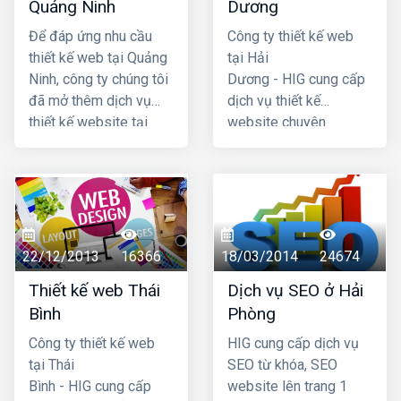
Quảng Ninh
Dương
khách hàng. Mã
hosting + chứng thực
nguồn website dùng
tên miền SSL) là quý
Để đáp ứng nhu cầu
Công ty thiết kế web
thiết kế được chúng tôi
khách đã có một
thiết kế web tại Quảng
tại Hải
tự phát triển có độ bảo
website hoàn chỉnh
Ninh, công ty chúng tôi
Dương - HIG cung cấp
mật cao, dễ dàng sử
đưa vào hoạt động
đã mở thêm dịch vụ
dịch vụ thiết kế
dụng đối với cả những
ngay được.
thiết kế website tại
website chuyên
khách hàng không am
Quảng Ninh để đáp
nghiệp hàng đầu Hải
hiểu nhiều về máy tính.
ứng nhu cầu ngày càng
Dương, với chi phí thiết
Sau khi thiết kế
cao của khách hàng ở
kế web hợp lý, giá cả
web xong chúng tôi sẽ
Quảng Ninh. Với sự
cạnh tranh nhất. Chúng
hỗ trợ hướng dẫn
phát triển của internet
tôi có đội ngũ lập trình
khách hàng quản trị,
và công nghệ hiện nay
nhiều kinh nhgiệm, đội
22/12/2013
16366
18/03/2014
24674
khai thác web đến khi
thì khoảng cách về địa
ngũ tư vấn am hiểu
thành thạo thì thôi,
Thiết kế web Thái
Dịch vụ SEO ở Hải
lý đã không còn là vấn
nhiệt tình với khách
website cũng được
Bình
Phòng
đề nữa, dù quý khách ở
hàng. Mã
chúng tôi bảo hành,
Quảng Ninh công ty
nguồn website dùng
Công ty thiết kế web
HIG cung cấp dịch vụ
bảo trì mãi mãi cho quý
chúng tôi cũng có thể
thiết kế được chúng tôi
tại Thái
SEO từ khóa, SEO
khách.
cung cấp dịch vụ thiết
tự phát triển có độ bảo
Bình - HIG cung cấp
website lên trang 1