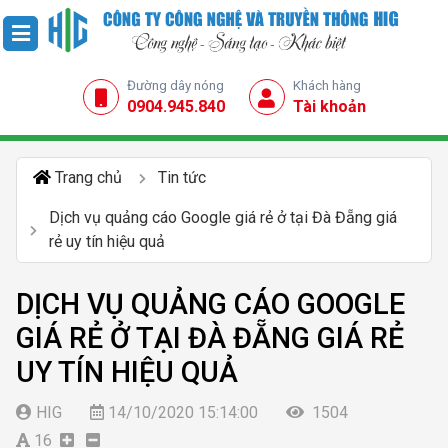
Đường dây nóng
Khách hàng
0904.945.840
Tài khoản
Trang chủ
Tin tức
Dịch vụ quảng cáo Google giá rẻ ở tại Đà Đẵng giá
rẻ uy tín hiệu quả
DỊCH VỤ QUẢNG CÁO GOOGLE
GIÁ RẺ Ở TẠI ĐÀ ĐẴNG GIÁ RẺ
UY TÍN HIỆU QUẢ
HIG
14/10/2020 15:14:00
1504
16