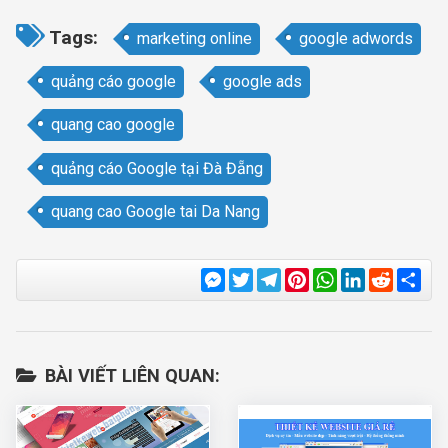
Tags:
marketing online
google adwords
quảng cáo google
google ads
quang cao google
quảng cáo Google tại Đà Đẵng
quang cao Google tai Da Nang
Messenger
Twitter
Telegram
Pinterest
WhatsApp
LinkedIn
Reddit
Sha
BÀI VIẾT LIÊN QUAN: