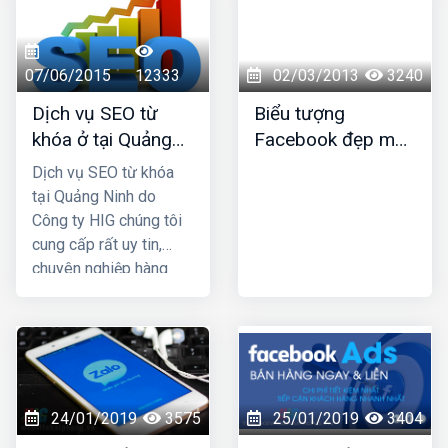
dịch vụ của bạn đến
mọi người nhanh chóng
với chi phí rẻ hơn rất
07/06/2015
12333
02/03/2013
3240
nhiều so với các
Dịch vụ SEO từ
Biểu tượng
phương thức marketing
khóa ở tại Quảng
Facebook đẹp mới
truyền thống. HIG là
Ninh
nhất
công ty thiết kế web tại
Dịch vụ SEO từ khóa
Nam Định uy tín chuyên
tại Quảng Ninh do
nghiệp được nhiều
Công ty HIG chúng tôi
khách hàng lựa chọn,
cung cấp rất uy tin,
hãy liên hệ ngay với
chuyên nghiệp hàng
chúng tôi để được tư
đầu ở tại Quảng Ninh;
vấn hỗ trợ tốt nhất.
công ty chúng tôi với
nhiều năm kinh nghiệm
trong lĩnh vực SEO top
Google và đã mang lại
thành công cho rất
24/01/2019
3575
25/01/2019
3404
nhiều khách hàng trên