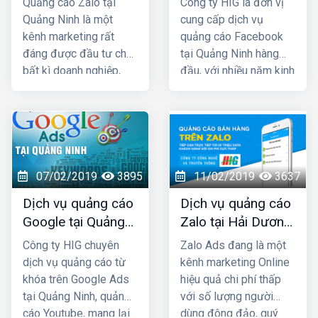
Quảng cáo Zalo tại
Công ty HIG là đơn vị
rẻ nhất
uy tín nhất
Quảng Ninh là một
cung cấp dịch vụ
kênh marketing rất
quảng cáo Facebook
đáng được đầu tư cho
tại Quảng Ninh hàng
bất kì doanh nghiệp,
đầu, với nhiều năm kinh
cửa hàng nào kinh
nghiệm chạy quảng
doanh các mặt hàng
cáo cho hàng trăm
dành cho giới trẻ. Bởi lẽ
khách hàng lớn nhỏ ở
100% người dùng Zalo
Quảng Ninh và toàn
đều là người thật cùng
quốc Việt Nam, chúng
với hơn 80+ triệu người
tôi chắc chắn sẽ giúp
07/02/2019
3895
11/02/2019
3637
dùng thường xuyên, vì
quý khách phát triển
Dịch vụ quảng cáo
Dịch vụ quảng cáo
vậy một khi mẫu quảng
kinh doanh nhanh
Google tại Quảng
Zalo tại Hải Dương
cáo của bạn xuất hiện
chóng.
Ninh giá rẻ
giá rẻ, uy tín nhất
là chắc chắn sẽ được
Công ty HIG chuyên
Zalo Ads đang là một
tiếp cận với những
dịch vụ quảng cáo từ
kênh marketing Online
khách hàng có nhu cầu
khóa trên Google Ads
hiệu quả chi phí thấp
mua bán thật, đúng với
tại Quảng Ninh, quảng
với số lượng người
nhu cầu sử dụng sản
cáo Youtube, mang lại
dùng đông đảo, quý