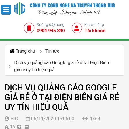
Đường dây nóng
Khách hàng
0904.945.840
Tài khoản
Trang chủ
Tin tức
Dịch vụ quảng cáo Google giá rẻ ở tại Điện Biên
giá rẻ uy tín hiệu quả
DỊCH VỤ QUẢNG CÁO GOOGLE
GIÁ RẺ Ở TẠI ĐIỆN BIÊN GIÁ RẺ
UY TÍN HIỆU QUẢ
HIG
06/11/2020 15:05:00
1464
16