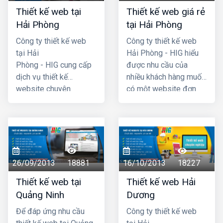
Thiết kế web tại
Thiết kế web giá rẻ
Hải Phòng
tại Hải Phòng
Công ty thiết kế web
Công ty thiết kế web
tại Hải
Hải Phòng - HIG hiểu
Phòng - HIG cung cấp
được nhu cầu của
dịch vụ thiết kế
nhiều khách hàng muốn
website chuyên
có một website đơn
nghiệp hàng đầu Hải
giản, không cần quá
Phòng, với chi phí thiết
cầu kỳ, phức tạp và đã
kế web hợp lý, giá cả
đưa ra chương trình
cạnh tranh nhất. Công
thiết kế website giá rẻ
ty chúng tôi có đội ngũ
tại hải phòng chỉ với
lập trình nhiều kinh
4 triệu -> 5 triệu đồng
26/09/2013
18881
16/10/2013
18227
nhgiệm, đội ngũ tư vấn
(trọn gói đã bao gồm
Thiết kế web tại
Thiết kế web Hải
am hiểu nhiệt tình với
tên miền .com +
Quảng Ninh
Dương
khách hàng. Mã
hosting + chứng thực
nguồn website dùng
tên miền SSL) là quý
Để đáp ứng nhu cầu
Công ty thiết kế web
thiết kế được chúng tôi
khách đã có một