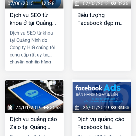
với chi phí rẻ hơn rất
07/06/2015
12328
02/03/2013
3236
nhiều so với các
Dịch vụ SEO từ
Biểu tượng
phương thức marketing
khóa ở tại Quảng
Facebook đẹp mới
truyền thống. HIG là
Ninh
nhất
công ty thiết kế web tại
Dịch vụ SEO từ khóa
Nam Định uy tín chuyên
tại Quảng Ninh do
nghiệp được nhiều
Công ty HIG chúng tôi
khách hàng lựa chọn,
cung cấp rất uy tin,
hãy liên hệ ngay với
chuyên nghiệp hàng
chúng tôi để được tư
đầu ở tại Quảng Ninh;
vấn hỗ trợ tốt nhất.
công ty chúng tôi với
nhiều năm kinh nghiệm
trong lĩnh vực SEO top
Google và đã mang lại
thành công cho rất
24/01/2019
3563
25/01/2019
3400
nhiều khách hàng trên
Dịch vụ quảng cáo
Dịch vụ quảng cáo
khắp Việt Nam.
Zalo tại Quảng
Facebook tại
Ninh uy tín và giá
Quảng Ninh giá rẻ,