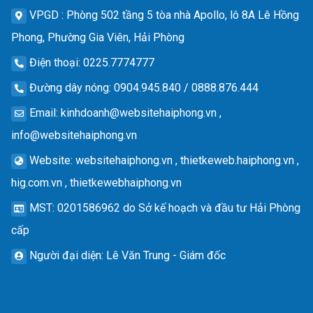
VPGD
: Phòng 502 tầng 5 tòa nhà Apollo, lô 8A Lê Hồng
Phong, Phường Gia Viên, Hải Phòng
Điện thoại
: 0225.7774777
Đường dây nóng
: 0904.945.840 / 0888.876.444
Email
:
kinhdoanh@websitehaiphong.vn
,
info@websitehaiphong.vn
Website
: websitehaiphong.vn , thietkeweb.haiphong.vn ,
hig.com.vn , thietkewebhaiphong.vn
MST
: 0201586962 do Sở kế hoạch và đầu tư Hải Phòng
cấp
Người đại diện
: Lê Văn Trung - Giám đốc