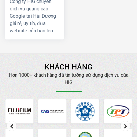
Công ty HIG chuyên
tư vấn, hỗ trợ tốt nhất.
dịch vụ quảng cáo
Google tại Hải Dương
giá rẻ, uy tín, đưa
website của bạn lên
Top Google ngay, mang
lại hiệu quả kinh doanh
nhanh chóng với chi phí
thấp
KHÁCH HÀNG
Hơn 1000+ khách hàng đã tin tưởng sử dụng dịch vụ của
HIG