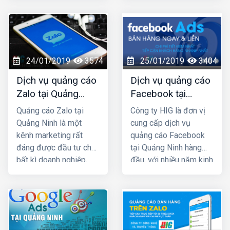
vấn hỗ trợ tốt nhất.
công ty chúng tôi với
nhiều năm kinh nghiệm
trong lĩnh vực SEO top
Google và đã mang lại
thành công cho rất
24/01/2019
3574
25/01/2019
3404
nhiều khách hàng trên
Dịch vụ quảng cáo
Dịch vụ quảng cáo
khắp Việt Nam.
Zalo tại Quảng
Facebook tại
Ninh uy tín và giá
Quảng Ninh giá rẻ,
Quảng cáo Zalo tại
Công ty HIG là đơn vị
rẻ nhất
uy tín nhất
Quảng Ninh là một
cung cấp dịch vụ
kênh marketing rất
quảng cáo Facebook
đáng được đầu tư cho
tại Quảng Ninh hàng
bất kì doanh nghiệp,
đầu, với nhiều năm kinh
cửa hàng nào kinh
nghiệm chạy quảng
doanh các mặt hàng
cáo cho hàng trăm
dành cho giới trẻ. Bởi lẽ
khách hàng lớn nhỏ ở
100% người dùng Zalo
Quảng Ninh và toàn
đều là người thật cùng
quốc Việt Nam, chúng