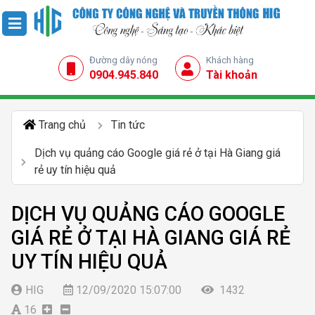
Đường dây nóng
Khách hàng
0904.945.840
Tài khoản
Trang chủ
Tin tức
Dịch vụ quảng cáo Google giá rẻ ở tại Hà Giang giá
rẻ uy tín hiệu quả
DỊCH VỤ QUẢNG CÁO GOOGLE
GIÁ RẺ Ở TẠI HÀ GIANG GIÁ RẺ
UY TÍN HIỆU QUẢ
HIG
12/09/2020 15:07:00
1432
16