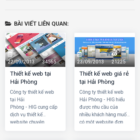
BÀI VIẾT LIÊN QUAN:
22/09/2013
34565
23/09/2013
21225
Thiết kế web tại
Thiết kế web giá rẻ
Hải Phòng
tại Hải Phòng
Công ty thiết kế web
Công ty thiết kế web
tại Hải
Hải Phòng - HIG hiểu
Phòng - HIG cung cấp
được nhu cầu của
dịch vụ thiết kế
nhiều khách hàng muốn
website chuyên
có một website đơn
nghiệp hàng đầu Hải
giản, không cần quá
Phòng, với chi phí thiết
cầu kỳ, phức tạp và đã