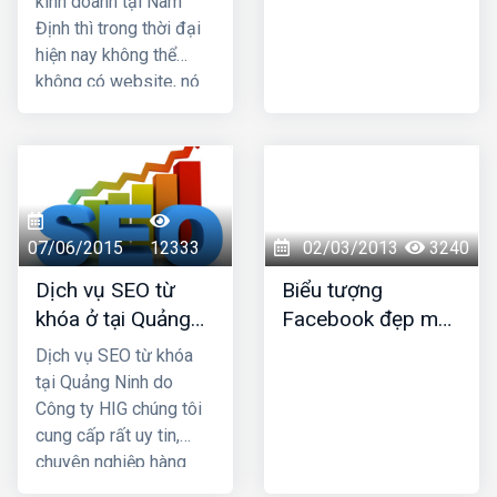
kinh doanh tại Nam
khách.
Định thì trong thời đại
hiện nay không thể
không có website, nó
là công cụ tuyệt vời hỗ
trợ cho việc marketing
giới thiệu sản phẩm
dịch vụ của bạn đến
mọi người nhanh chóng
với chi phí rẻ hơn rất
07/06/2015
12333
02/03/2013
3240
nhiều so với các
Dịch vụ SEO từ
Biểu tượng
phương thức marketing
khóa ở tại Quảng
Facebook đẹp mới
truyền thống. HIG là
Ninh
nhất
công ty thiết kế web tại
Dịch vụ SEO từ khóa
Nam Định uy tín chuyên
tại Quảng Ninh do
nghiệp được nhiều
Công ty HIG chúng tôi
khách hàng lựa chọn,
cung cấp rất uy tin,
hãy liên hệ ngay với
chuyên nghiệp hàng
chúng tôi để được tư
đầu ở tại Quảng Ninh;