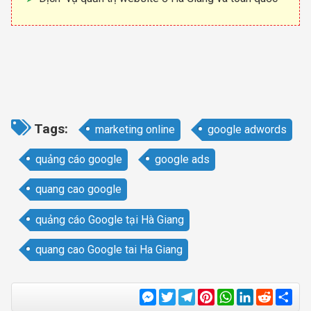
Tags:
marketing online
google adwords
quảng cáo google
google ads
quang cao google
quảng cáo Google tại Hà Giang
quang cao Google tai Ha Giang
Messenger
Twitter
Telegram
Pinterest
WhatsApp
LinkedIn
Reddit
Sha