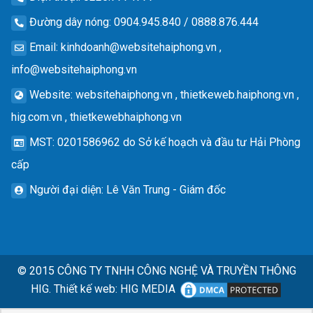
Đường dây nóng
: 0904.945.840 / 0888.876.444
Email
:
kinhdoanh@websitehaiphong.vn
,
info@websitehaiphong.vn
Website
: websitehaiphong.vn , thietkeweb.haiphong.vn ,
hig.com.vn , thietkewebhaiphong.vn
MST
: 0201586962 do Sở kế hoạch và đầu tư Hải Phòng
cấp
Người đại diện
: Lê Văn Trung - Giám đốc
© 2015
CÔNG TY TNHH CÔNG NGHỆ VÀ TRUYỀN THÔNG
HIG.
Thiết kế web
:
HIG MEDIA