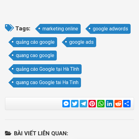
Tags:
marketing online
google adwords
quảng cáo google
google ads
quang cao google
quảng cáo Google tại Hà Tĩnh
quang cao Google tai Ha Tinh
Messenger
Twitter
Telegram
Pinterest
WhatsApp
LinkedIn
Reddit
Sha
BÀI VIẾT LIÊN QUAN: