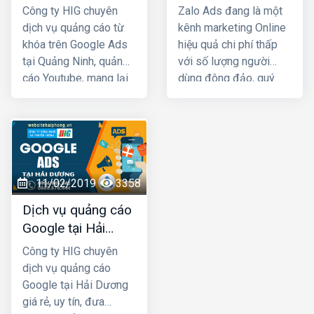
Ninh giá rẻ
giá rẻ, uy tín nhất
là chắc chắn sẽ được
Công ty HIG chuyên
Zalo Ads đang là một
tiếp cận với những
dịch vụ quảng cáo từ
kênh marketing Online
khách hàng có nhu cầu
khóa trên Google Ads
hiệu quả chi phí thấp
mua bán thật, đúng với
tại Quảng Ninh, quảng
với số lượng người
nhu cầu sử dụng sản
cáo Youtube, mang lại
dùng đông đảo, quý
phẩm, dịch vụ.
hiệu quả kinh doanh
khách cần phải khai
nhanh chóng với chi phí
thác triệt để kênh Zalo
rất thấp. Ngoài việc
Marketing để phát
giúp cho khách hàng
triển kinh doanh, truyền
chủ động tìm đến bạn
thông thương hiệu. Quý
còn có tác dụng trong
đơn vị, doanh nghiệp
11/02/2019
3358
việc lan tỏa, tăng nhận
có nhu cầu về quảng
Dịch vụ quảng cáo
diện thương hiệu của
cáo Zalo tại Hải Dương
Google tại Hải
bạn trên Internet
hãy liên hệ ngay với
Dương giá rẻ
HIG chúng tôi để được
Công ty HIG chuyên
tư vấn, hỗ trợ tốt nhất.
dịch vụ quảng cáo
Google tại Hải Dương
giá rẻ, uy tín, đưa