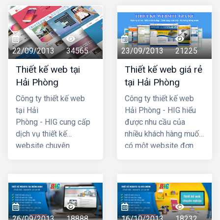
22/09/2013
34565
23/09/2013
21225
Thiết kế web tại
Thiết kế web giá rẻ
Hải Phòng
tại Hải Phòng
Công ty thiết kế web
Công ty thiết kế web
tại Hải
Hải Phòng - HIG hiểu
Phòng - HIG cung cấp
được nhu cầu của
dịch vụ thiết kế
nhiều khách hàng muốn
website chuyên
có một website đơn
nghiệp hàng đầu Hải
giản, không cần quá
Phòng, với chi phí thiết
cầu kỳ, phức tạp và đã
kế web hợp lý, giá cả
đưa ra chương trình
cạnh tranh nhất. Công
thiết kế website giá rẻ
ty chúng tôi có đội ngũ
tại hải phòng chỉ với
lập trình nhiều kinh
4 triệu -> 5 triệu đồng
26/09/2013
18888
16/10/2013
18232