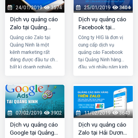
thành công cho rất
24/01/2019
3574
25/01/2019
3404
nhiều khách hàng trên
Dịch vụ quảng cáo
Dịch vụ quảng cáo
khắp Việt Nam.
Zalo tại Quảng
Facebook tại
Ninh uy tín và giá
Quảng Ninh giá rẻ,
Quảng cáo Zalo tại
Công ty HIG là đơn vị
rẻ nhất
uy tín nhất
Quảng Ninh là một
cung cấp dịch vụ
kênh marketing rất
quảng cáo Facebook
đáng được đầu tư cho
tại Quảng Ninh hàng
bất kì doanh nghiệp,
đầu, với nhiều năm kinh
cửa hàng nào kinh
nghiệm chạy quảng
doanh các mặt hàng
cáo cho hàng trăm
dành cho giới trẻ. Bởi lẽ
khách hàng lớn nhỏ ở
100% người dùng Zalo
Quảng Ninh và toàn
đều là người thật cùng
quốc Việt Nam, chúng
với hơn 80+ triệu người
tôi chắc chắn sẽ giúp
07/02/2019
3902
11/02/2019
3643
dùng thường xuyên, vì
quý khách phát triển
Dịch vụ quảng cáo
Dịch vụ quảng cáo
vậy một khi mẫu quảng
kinh doanh nhanh
Google tại Quảng
Zalo tại Hải Dương
cáo của bạn xuất hiện
chóng.