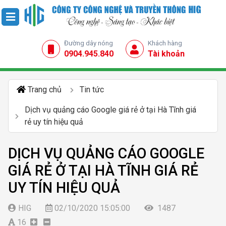
Đường dây nóng
Khách hàng
0904.945.840
Tài khoản
Trang chủ
Tin tức
Dịch vụ quảng cáo Google giá rẻ ở tại Hà Tĩnh giá
rẻ uy tín hiệu quả
DỊCH VỤ QUẢNG CÁO GOOGLE
GIÁ RẺ Ở TẠI HÀ TĨNH GIÁ RẺ
UY TÍN HIỆU QUẢ
HIG
02/10/2020 15:05:00
1487
16