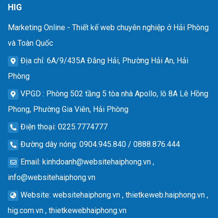
HIG
Marketing Online - Thiết kế web chuyên nghiệp ở Hải Phòng
và Toàn Quốc
Địa chỉ
: 6A/9/435A Đằng Hải, Phường Hải An, Hải
Phòng
VPGD
: Phòng 502 tầng 5 tòa nhà Apollo, lô 8A Lê Hồng
Phong, Phường Gia Viên, Hải Phòng
Điện thoại
: 0225.7774777
Đường dây nóng
: 0904.945.840 / 0888.876.444
Email
:
kinhdoanh@websitehaiphong.vn
,
info@websitehaiphong.vn
Website
: websitehaiphong.vn , thietkeweb.haiphong.vn ,
hig.com.vn , thietkewebhaiphong.vn