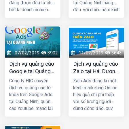
đáng được đầu tư cho
tại Quảng Ninh hàng
bất kì doanh nghiệp,
đầu, với nhiều năm kinh
cửa hàng nào kinh
nghiệm chạy quảng
doanh các mặt hàng
cáo cho hàng trăm
dành cho giới trẻ. Bởi lẽ
khách hàng lớn nhỏ ở
100% người dùng Zalo
Quảng Ninh và toàn
đều là người thật cùng
quốc Việt Nam, chúng
với hơn 80+ triệu người
tôi chắc chắn sẽ giúp
07/02/2019
3902
11/02/2019
3643
dùng thường xuyên, vì
quý khách phát triển
Dịch vụ quảng cáo
Dịch vụ quảng cáo
vậy một khi mẫu quảng
kinh doanh nhanh
Google tại Quảng
Zalo tại Hải Dương
cáo của bạn xuất hiện
chóng.
Ninh giá rẻ
giá rẻ, uy tín nhất
là chắc chắn sẽ được
Công ty HIG chuyên
Zalo Ads đang là một
tiếp cận với những
dịch vụ quảng cáo từ
kênh marketing Online
khách hàng có nhu cầu
khóa trên Google Ads
hiệu quả chi phí thấp
mua bán thật, đúng với
tại Quảng Ninh, quảng
với số lượng người
nhu cầu sử dụng sản
cáo Youtube, mang lại
dùng đông đảo, quý
phẩm, dịch vụ.
hiệu quả kinh doanh
khách cần phải khai
nhanh chóng với chi phí
thác triệt để kênh Zalo