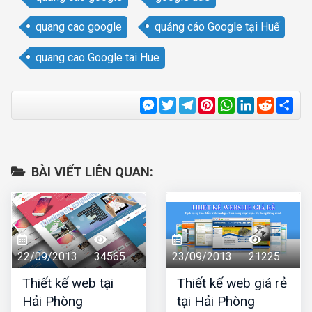
quang cao google
quảng cáo Google tại Huế
quang cao Google tai Hue
Messenger
Twitter
Telegram
Pinterest
WhatsApp
LinkedIn
Reddit
Sha
BÀI VIẾT LIÊN QUAN:
22/09/2013
34565
23/09/2013
21225
Thiết kế web tại
Thiết kế web giá rẻ
Hải Phòng
tại Hải Phòng