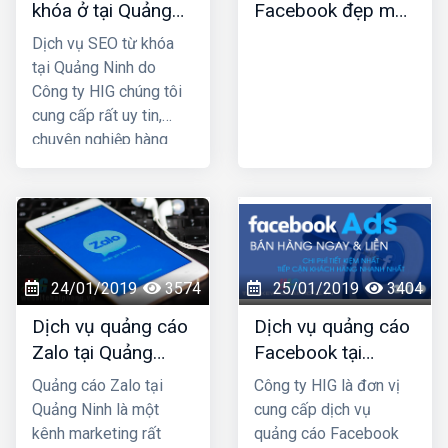
khóa ở tại Quảng
Facebook đẹp mới
truyền thống. HIG là
Ninh
nhất
công ty thiết kế web tại
Dịch vụ SEO từ khóa
Nam Định uy tín chuyên
tại Quảng Ninh do
nghiệp được nhiều
Công ty HIG chúng tôi
khách hàng lựa chọn,
cung cấp rất uy tin,
hãy liên hệ ngay với
chuyên nghiệp hàng
chúng tôi để được tư
đầu ở tại Quảng Ninh;
vấn hỗ trợ tốt nhất.
công ty chúng tôi với
nhiều năm kinh nghiệm
trong lĩnh vực SEO top
Google và đã mang lại
thành công cho rất
24/01/2019
3574
25/01/2019
3404
nhiều khách hàng trên
Dịch vụ quảng cáo
Dịch vụ quảng cáo
khắp Việt Nam.
Zalo tại Quảng
Facebook tại
Ninh uy tín và giá
Quảng Ninh giá rẻ,
Quảng cáo Zalo tại
Công ty HIG là đơn vị
rẻ nhất
uy tín nhất
Quảng Ninh là một
cung cấp dịch vụ
kênh marketing rất
quảng cáo Facebook