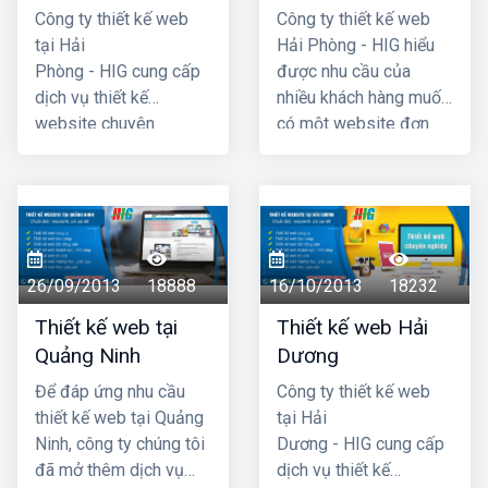
Công ty thiết kế web
Công ty thiết kế web
tại Hải
Hải Phòng - HIG hiểu
Phòng - HIG cung cấp
được nhu cầu của
dịch vụ thiết kế
nhiều khách hàng muốn
website chuyên
có một website đơn
nghiệp hàng đầu Hải
giản, không cần quá
Phòng, với chi phí thiết
cầu kỳ, phức tạp và đã
kế web hợp lý, giá cả
đưa ra chương trình
cạnh tranh nhất. Công
thiết kế website giá rẻ
ty chúng tôi có đội ngũ
tại hải phòng chỉ với
lập trình nhiều kinh
4 triệu -> 5 triệu đồng
26/09/2013
18888
16/10/2013
18232
nhgiệm, đội ngũ tư vấn
(trọn gói đã bao gồm
Thiết kế web tại
Thiết kế web Hải
am hiểu nhiệt tình với
tên miền .com +
Quảng Ninh
Dương
khách hàng. Mã
hosting + chứng thực
nguồn website dùng
tên miền SSL) là quý
Để đáp ứng nhu cầu
Công ty thiết kế web
thiết kế được chúng tôi
khách đã có một
thiết kế web tại Quảng
tại Hải
tự phát triển có độ bảo
website hoàn chỉnh
Ninh, công ty chúng tôi
Dương - HIG cung cấp
mật cao, dễ dàng sử
đưa vào hoạt động
đã mở thêm dịch vụ
dịch vụ thiết kế