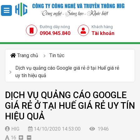
Đường dây nóng
Khách hàng
0904.945.840
Tài khoản
Trang chủ
Tin tức
Dịch vụ quảng cáo Google giá rẻ ở tại Huế giá rẻ
uy tín hiệu quả
DỊCH VỤ QUẢNG CÁO GOOGLE
GIÁ RẺ Ở TẠI HUẾ GIÁ RẺ UY TÍN
HIỆU QUẢ
HIG
14/10/2020 14:53:00
1946
16