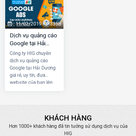
rất thấp. Ngoài việc
Marketing để phát
giúp cho khách hàng
triển kinh doanh, truyền
chủ động tìm đến bạn
thông thương hiệu. Quý
còn có tác dụng trong
đơn vị, doanh nghiệp
11/02/2019
3358
việc lan tỏa, tăng nhận
có nhu cầu về quảng
Dịch vụ quảng cáo
diện thương hiệu của
cáo Zalo tại Hải Dương
Google tại Hải
bạn trên Internet
hãy liên hệ ngay với
Dương giá rẻ
HIG chúng tôi để được
Công ty HIG chuyên
tư vấn, hỗ trợ tốt nhất.
dịch vụ quảng cáo
Google tại Hải Dương
giá rẻ, uy tín, đưa
website của bạn lên
Top Google ngay, mang
lại hiệu quả kinh doanh
nhanh chóng với chi phí
thấp
KHÁCH HÀNG
Hơn 1000+ khách hàng đã tin tưởng sử dụng dịch vụ của
HIG