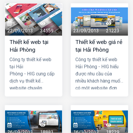
22/09/2013
34559
23/09/2013
21223
Thiết kế web tại
Thiết kế web giá rẻ
Hải Phòng
tại Hải Phòng
Công ty thiết kế web
Công ty thiết kế web
tại Hải
Hải Phòng - HIG hiểu
Phòng - HIG cung cấp
được nhu cầu của
dịch vụ thiết kế
nhiều khách hàng muốn
website chuyên
có một website đơn
nghiệp hàng đầu Hải
giản, không cần quá
Phòng, với chi phí thiết
cầu kỳ, phức tạp và đã
kế web hợp lý, giá cả
đưa ra chương trình
cạnh tranh nhất. Công
thiết kế website giá rẻ
ty chúng tôi có đội ngũ
tại hải phòng chỉ với
lập trình nhiều kinh
4 triệu -> 5 triệu đồng
26/09/2013
18883
16/10/2013
18229