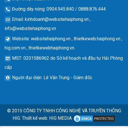
Đường dây nóng
: 0904.945.840 / 0888.876.444
Email
:
kinhdoanh@websitehaiphong.vn
,
info@websitehaiphong.vn
Website
: websitehaiphong.vn , thietkeweb.haiphong.vn ,
hig.com.vn , thietkewebhaiphong.vn
MST
: 0201586962 do Sở kế hoạch và đầu tư Hải Phòng
cấp
Người đại diện
: Lê Văn Trung - Giám đốc
© 2015
CÔNG TY TNHH CÔNG NGHỆ VÀ TRUYỀN THÔNG
HIG.
Thiết kế web
:
HIG MEDIA