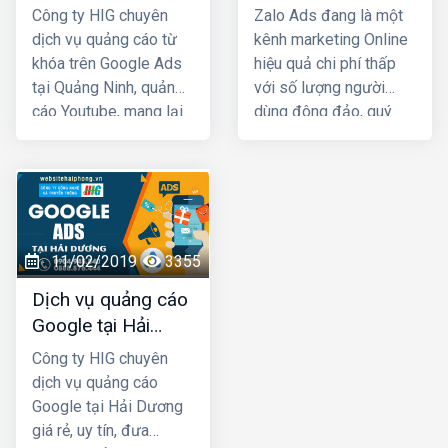
Ninh giá rẻ
giá rẻ, uy tín nhất
là chắc chắn sẽ được
Công ty HIG chuyên
Zalo Ads đang là một
tiếp cận với những
dịch vụ quảng cáo từ
kênh marketing Online
khách hàng có nhu cầu
khóa trên Google Ads
hiệu quả chi phí thấp
mua bán thật, đúng với
tại Quảng Ninh, quảng
với số lượng người
nhu cầu sử dụng sản
cáo Youtube, mang lại
dùng đông đảo, quý
phẩm, dịch vụ.
hiệu quả kinh doanh
khách cần phải khai
nhanh chóng với chi phí
thác triệt để kênh Zalo
rất thấp. Ngoài việc
Marketing để phát
giúp cho khách hàng
triển kinh doanh, truyền
chủ động tìm đến bạn
thông thương hiệu. Quý
còn có tác dụng trong
đơn vị, doanh nghiệp
11/02/2019
3355
việc lan tỏa, tăng nhận
có nhu cầu về quảng
Dịch vụ quảng cáo
diện thương hiệu của
cáo Zalo tại Hải Dương
Google tại Hải
bạn trên Internet
hãy liên hệ ngay với
Dương giá rẻ
HIG chúng tôi để được
Công ty HIG chuyên
tư vấn, hỗ trợ tốt nhất.
dịch vụ quảng cáo
Google tại Hải Dương
giá rẻ, uy tín, đưa