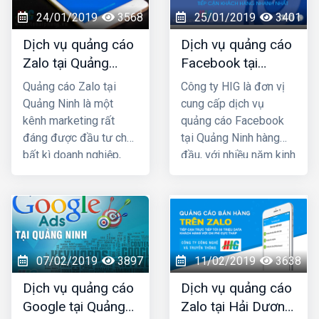
thành công cho rất
24/01/2019
3568
25/01/2019
3401
nhiều khách hàng trên
Dịch vụ quảng cáo
Dịch vụ quảng cáo
khắp Việt Nam.
Zalo tại Quảng
Facebook tại
Ninh uy tín và giá
Quảng Ninh giá rẻ,
Quảng cáo Zalo tại
Công ty HIG là đơn vị
rẻ nhất
uy tín nhất
Quảng Ninh là một
cung cấp dịch vụ
kênh marketing rất
quảng cáo Facebook
đáng được đầu tư cho
tại Quảng Ninh hàng
bất kì doanh nghiệp,
đầu, với nhiều năm kinh
cửa hàng nào kinh
nghiệm chạy quảng
doanh các mặt hàng
cáo cho hàng trăm
dành cho giới trẻ. Bởi lẽ
khách hàng lớn nhỏ ở
100% người dùng Zalo
Quảng Ninh và toàn
đều là người thật cùng
quốc Việt Nam, chúng
với hơn 80+ triệu người
tôi chắc chắn sẽ giúp
07/02/2019
3897
11/02/2019
3638
dùng thường xuyên, vì
quý khách phát triển
Dịch vụ quảng cáo
Dịch vụ quảng cáo
vậy một khi mẫu quảng
kinh doanh nhanh
Google tại Quảng
Zalo tại Hải Dương
cáo của bạn xuất hiện
chóng.