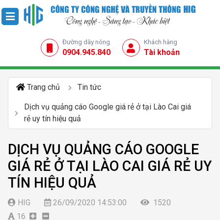
Đường dây nóng
Khách hàng
0904.945.840
Tài khoản
Trang chủ
Tin tức
Dịch vụ quảng cáo Google giá rẻ ở tại Lào Cai giá
rẻ uy tín hiệu quả
DỊCH VỤ QUẢNG CÁO GOOGLE
GIÁ RẺ Ở TẠI LÀO CAI GIÁ RẺ UY
TÍN HIỆU QUẢ
HIG
26/09/2020 14:53:00
1520
16