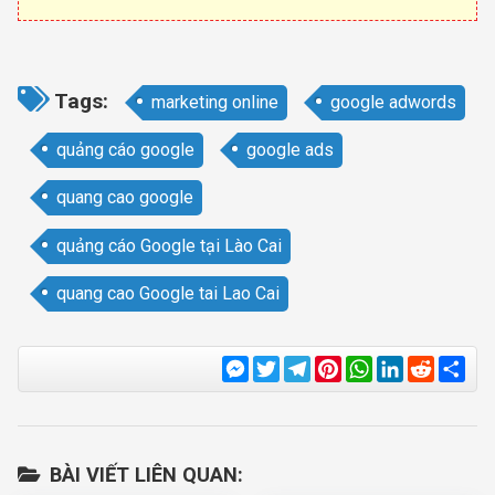
Tags:
marketing online
google adwords
quảng cáo google
google ads
quang cao google
quảng cáo Google tại Lào Cai
quang cao Google tai Lao Cai
Messenger
Twitter
Telegram
Pinterest
WhatsApp
LinkedIn
Reddit
Sha
BÀI VIẾT LIÊN QUAN: