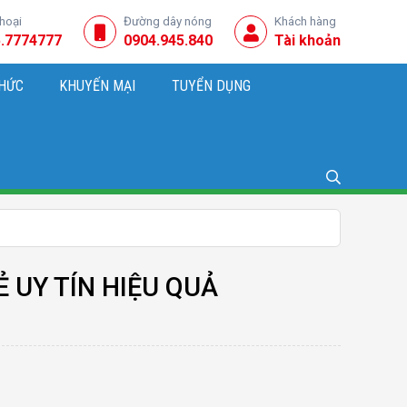
thoại
Đường dây nóng
Khách hàng
.7774777
0904.945.840
Tài khoản
THỨC
KHUYẾN MẠI
TUYỂN DỤNG
NG, KINH DOANH
 UY TÍN HIỆU QUẢ