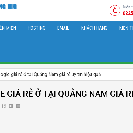
Điện 
0225
ÊN MIỀN
HOSTING
EMAIL
KHÁCH HÀNG
KIẾN 
HIỆU
M SÓC WEBSITE & SEO TỔNG THỂ
OK
KIẾN THỨC MARKETI
gle giá rẻ ở tại Quảng Nam giá rẻ uy tín hiệu quả
 GIÁ RẺ Ở TẠI QUẢNG NAM GIÁ RẺ
16