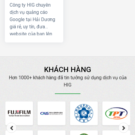
Dương giá rẻ
HIG chúng tôi để được
Công ty HIG chuyên
tư vấn, hỗ trợ tốt nhất.
dịch vụ quảng cáo
Google tại Hải Dương
giá rẻ, uy tín, đưa
website của bạn lên
Top Google ngay, mang
lại hiệu quả kinh doanh
nhanh chóng với chi phí
thấp
KHÁCH HÀNG
Hơn 1000+ khách hàng đã tin tưởng sử dụng dịch vụ của
HIG