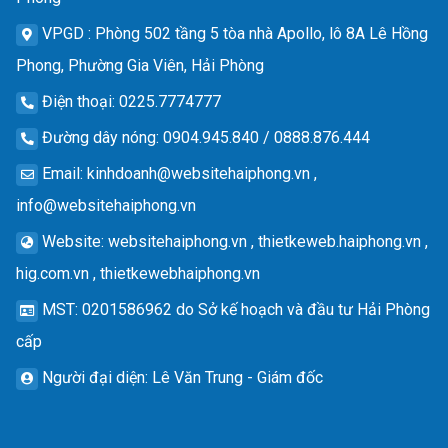
VPGD
: Phòng 502 tầng 5 tòa nhà Apollo, lô 8A Lê Hồng
Phong, Phường Gia Viên, Hải Phòng
Điện thoại
: 0225.7774777
Đường dây nóng
: 0904.945.840 / 0888.876.444
Email
:
kinhdoanh@websitehaiphong.vn
,
info@websitehaiphong.vn
Website
: websitehaiphong.vn , thietkeweb.haiphong.vn ,
hig.com.vn , thietkewebhaiphong.vn
MST
: 0201586962 do Sở kế hoạch và đầu tư Hải Phòng
cấp
Người đại diện
: Lê Văn Trung - Giám đốc