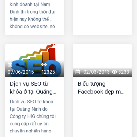
vĩnh viễn cho quý
kinh doanh tại Nam
khách.
Định thì trong thời đại
hiện nay không thể
không có website, nó
là công cụ tuyệt vời hỗ
trợ cho việc marketing
giới thiệu sản phẩm
dịch vụ của bạn đến
mọi người nhanh chóng
với chi phí rẻ hơn rất
07/06/2015
12325
02/03/2013
3233
nhiều so với các
Dịch vụ SEO từ
Biểu tượng
phương thức marketing
khóa ở tại Quảng
Facebook đẹp mới
truyền thống. HIG là
Ninh
nhất
công ty thiết kế web tại
Dịch vụ SEO từ khóa
Nam Định uy tín chuyên
tại Quảng Ninh do
nghiệp được nhiều
Công ty HIG chúng tôi
khách hàng lựa chọn,
cung cấp rất uy tin,
hãy liên hệ ngay với
chuyên nghiệp hàng
chúng tôi để được tư