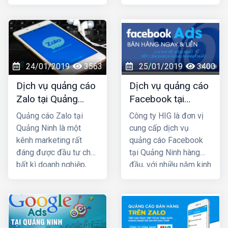
đầu ở tại Quảng Ninh;
vấn hỗ trợ tốt nhất.
công ty chúng tôi với
nhiều năm kinh nghiệm
trong lĩnh vực SEO top
Google và đã mang lại
thành công cho rất
24/01/2019
3563
25/01/2019
3400
nhiều khách hàng trên
Dịch vụ quảng cáo
Dịch vụ quảng cáo
khắp Việt Nam.
Zalo tại Quảng
Facebook tại
Ninh uy tín và giá
Quảng Ninh giá rẻ,
Quảng cáo Zalo tại
Công ty HIG là đơn vị
rẻ nhất
uy tín nhất
Quảng Ninh là một
cung cấp dịch vụ
kênh marketing rất
quảng cáo Facebook
đáng được đầu tư cho
tại Quảng Ninh hàng
bất kì doanh nghiệp,
đầu, với nhiều năm kinh
cửa hàng nào kinh
nghiệm chạy quảng
doanh các mặt hàng
cáo cho hàng trăm
dành cho giới trẻ. Bởi lẽ
khách hàng lớn nhỏ ở
100% người dùng Zalo
Quảng Ninh và toàn
đều là người thật cùng
quốc Việt Nam, chúng