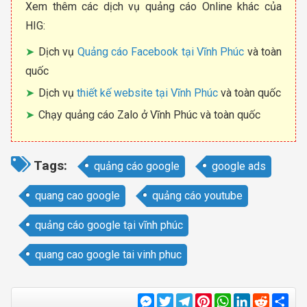
Xem thêm các dịch vụ quảng cáo Online khác của
HIG:
Dịch vụ
Quảng cáo Facebook tại Vĩnh Phúc
và toàn
quốc
Dịch vụ
thiết kế website tại Vĩnh Phúc
và toàn quốc
Chạy quảng cáo Zalo ở Vĩnh Phúc và toàn quốc
Tags:
quảng cáo google
google ads
quang cao google
quảng cáo youtube
quảng cáo google tại vĩnh phúc
quang cao google tai vinh phuc
Messenger
Twitter
Telegram
Pinterest
WhatsApp
LinkedIn
Reddit
Sha