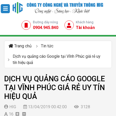
Đường dây nóng
Khách hàng
0904.945.840
Tài khoản
Trang chủ
Tin tức
Dịch vụ quảng cáo Google tại Vĩnh Phúc giá rẻ uy
tín hiệu quả
DỊCH VỤ QUẢNG CÁO GOOGLE
TẠI VĨNH PHÚC GIÁ RẺ UY TÍN
HIỆU QUẢ
HIG
13/04/2019 00:42:00
3128
16