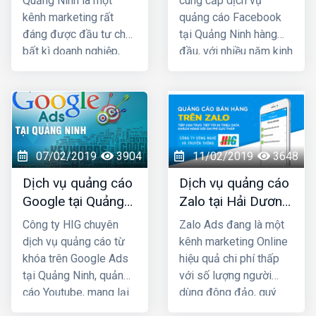
Quảng Ninh là một
cung cấp dịch vụ
kênh marketing rất
quảng cáo Facebook
đáng được đầu tư cho
tại Quảng Ninh hàng
bất kì doanh nghiệp,
đầu, với nhiều năm kinh
cửa hàng nào kinh
nghiệm chạy quảng
doanh các mặt hàng
cáo cho hàng trăm
dành cho giới trẻ. Bởi lẽ
khách hàng lớn nhỏ ở
100% người dùng Zalo
Quảng Ninh và toàn
đều là người thật cùng
quốc Việt Nam, chúng
với hơn 80+ triệu người
tôi chắc chắn sẽ giúp
07/02/2019
3904
11/02/2019
3648
dùng thường xuyên, vì
quý khách phát triển
Dịch vụ quảng cáo
Dịch vụ quảng cáo
vậy một khi mẫu quảng
kinh doanh nhanh
Google tại Quảng
Zalo tại Hải Dương
cáo của bạn xuất hiện
chóng.
Ninh giá rẻ
giá rẻ, uy tín nhất
là chắc chắn sẽ được
Công ty HIG chuyên
Zalo Ads đang là một
tiếp cận với những
dịch vụ quảng cáo từ
kênh marketing Online
khách hàng có nhu cầu
khóa trên Google Ads
hiệu quả chi phí thấp
mua bán thật, đúng với
tại Quảng Ninh, quảng
với số lượng người
nhu cầu sử dụng sản
cáo Youtube, mang lại
dùng đông đảo, quý
phẩm, dịch vụ.
hiệu quả kinh doanh
khách cần phải khai