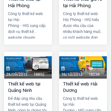
Hải Phòng
tại Hải Phòng
Công ty thiết kế web
Công ty thiết kế web
tại Hải
Hải Phòng - HIG hiểu
Phòng - HIG cung cấp
được nhu cầu của
dịch vụ thiết kế
nhiều khách hàng muốn
website chuyên
có một website đơn
nghiệp hàng đầu Hải
giản, không cần quá
Phòng, với chi phí thiết
cầu kỳ, phức tạp và đã
kế web hợp lý, giá cả
đưa ra chương trình
cạnh tranh nhất. Công
thiết kế website giá rẻ
ty chúng tôi có đội ngũ
tại hải phòng chỉ với
lập trình nhiều kinh
4 triệu -> 5 triệu đồng
26/09/2013
18892
16/10/2013
18238
nhgiệm, đội ngũ tư vấn
(trọn gói đã bao gồm
Thiết kế web tại
Thiết kế web Hải
am hiểu nhiệt tình với
tên miền .com +
Quảng Ninh
Dương
khách hàng. Mã
hosting + chứng thực
nguồn website dùng
tên miền SSL) là quý
Để đáp ứng nhu cầu
Công ty thiết kế web
thiết kế được chúng tôi
khách đã có một
thiết kế web tại Quảng
tại Hải
tự phát triển có độ bảo
website hoàn chỉnh
Ninh, công ty chúng tôi
Dương - HIG cung cấp