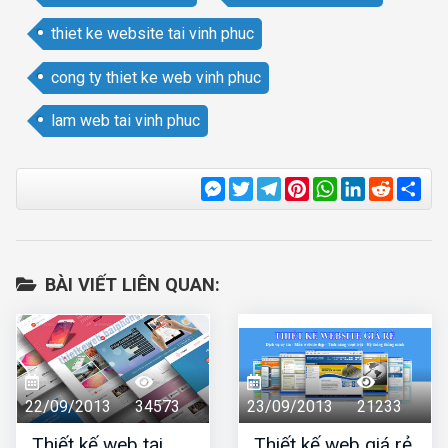
thiet ke website tai vinh phuc
cong ty thiet ke web vinh phuc
lam web tai vinh phuc
Messenger
Twitter
Telegram
Pinterest
WhatsApp
LinkedIn
Reddit
Sha
BÀI VIẾT LIÊN QUAN:
22/09/2013
34573
23/09/2013
21233
Thiết kế web tại
Thiết kế web giá rẻ