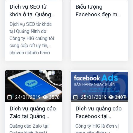
nhiều so với các
Dịch vụ SEO từ
Biểu tượng
phương thức marketing
khóa ở tại Quảng
Facebook đẹp mới
truyền thống. HIG là
Ninh
nhất
công ty thiết kế web tại
Dịch vụ SEO từ khóa
Nam Định uy tín chuyên
tại Quảng Ninh do
nghiệp được nhiều
Công ty HIG chúng tôi
khách hàng lựa chọn,
cung cấp rất uy tin,
hãy liên hệ ngay với
chuyên nghiệp hàng
chúng tôi để được tư
đầu ở tại Quảng Ninh;
vấn hỗ trợ tốt nhất.
công ty chúng tôi với
nhiều năm kinh nghiệm
trong lĩnh vực SEO top
Google và đã mang lại
thành công cho rất
24/01/2019
3578
25/01/2019
3407
nhiều khách hàng trên
Dịch vụ quảng cáo
Dịch vụ quảng cáo
khắp Việt Nam.
Zalo tại Quảng
Facebook tại
Ninh uy tín và giá
Quảng Ninh giá rẻ,
Quảng cáo Zalo tại
Công ty HIG là đơn vị
rẻ nhất
uy tín nhất