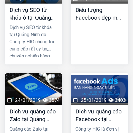
nhiều so với các
Dịch vụ SEO từ
Biểu tượng
phương thức marketing
khóa ở tại Quảng
Facebook đẹp mới
truyền thống. HIG là
Ninh
nhất
công ty thiết kế web tại
Dịch vụ SEO từ khóa
Nam Định uy tín chuyên
tại Quảng Ninh do
nghiệp được nhiều
Công ty HIG chúng tôi
khách hàng lựa chọn,
cung cấp rất uy tin,
hãy liên hệ ngay với
chuyên nghiệp hàng
chúng tôi để được tư
đầu ở tại Quảng Ninh;
vấn hỗ trợ tốt nhất.
công ty chúng tôi với
nhiều năm kinh nghiệm
trong lĩnh vực SEO top
Google và đã mang lại
thành công cho rất
24/01/2019
3574
25/01/2019
3403
nhiều khách hàng trên
Dịch vụ quảng cáo
Dịch vụ quảng cáo
khắp Việt Nam.
Zalo tại Quảng
Facebook tại
Ninh uy tín và giá
Quảng Ninh giá rẻ,
Quảng cáo Zalo tại
Công ty HIG là đơn vị