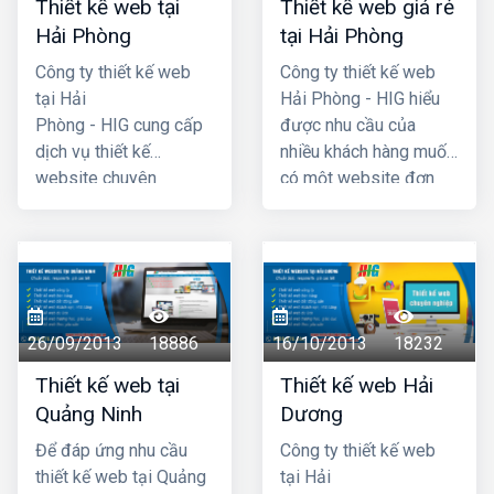
Thiết kế web tại
Thiết kế web giá rẻ
Hải Phòng
tại Hải Phòng
Công ty thiết kế web
Công ty thiết kế web
tại Hải
Hải Phòng - HIG hiểu
Phòng - HIG cung cấp
được nhu cầu của
dịch vụ thiết kế
nhiều khách hàng muốn
website chuyên
có một website đơn
nghiệp hàng đầu Hải
giản, không cần quá
Phòng, với chi phí thiết
cầu kỳ, phức tạp và đã
kế web hợp lý, giá cả
đưa ra chương trình
cạnh tranh nhất. Công
thiết kế website giá rẻ
ty chúng tôi có đội ngũ
tại hải phòng chỉ với
lập trình nhiều kinh
4 triệu -> 5 triệu đồng
26/09/2013
18886
16/10/2013
18232
nhgiệm, đội ngũ tư vấn
(trọn gói đã bao gồm
Thiết kế web tại
Thiết kế web Hải
am hiểu nhiệt tình với
tên miền .com +
Quảng Ninh
Dương
khách hàng. Mã
hosting + chứng thực
nguồn website dùng
tên miền SSL) là quý
Để đáp ứng nhu cầu
Công ty thiết kế web
thiết kế được chúng tôi
khách đã có một
thiết kế web tại Quảng
tại Hải