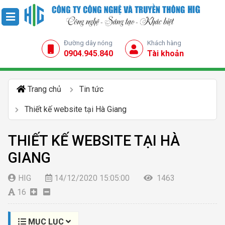
Đường dây nóng
Khách hàng
0904.945.840
Tài khoản
Trang chủ
Tin tức
Thiết kế website tại Hà Giang
THIẾT KẾ WEBSITE TẠI HÀ
GIANG
HIG
14/12/2020 15:05:00
1463
16
MỤC LỤC