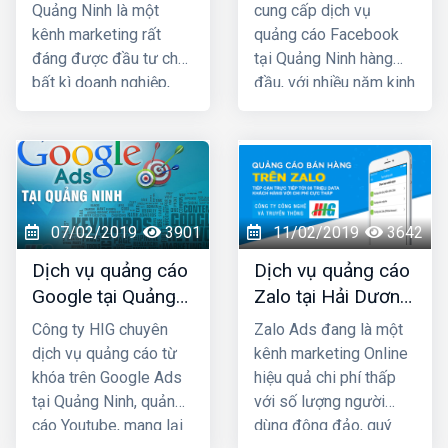
rẻ nhất
uy tín nhất
Quảng Ninh là một
cung cấp dịch vụ
kênh marketing rất
quảng cáo Facebook
đáng được đầu tư cho
tại Quảng Ninh hàng
bất kì doanh nghiệp,
đầu, với nhiều năm kinh
cửa hàng nào kinh
nghiệm chạy quảng
doanh các mặt hàng
cáo cho hàng trăm
dành cho giới trẻ. Bởi lẽ
khách hàng lớn nhỏ ở
100% người dùng Zalo
Quảng Ninh và toàn
đều là người thật cùng
quốc Việt Nam, chúng
với hơn 80+ triệu người
tôi chắc chắn sẽ giúp
07/02/2019
3901
11/02/2019
3642
dùng thường xuyên, vì
quý khách phát triển
Dịch vụ quảng cáo
Dịch vụ quảng cáo
vậy một khi mẫu quảng
kinh doanh nhanh
Google tại Quảng
Zalo tại Hải Dương
cáo của bạn xuất hiện
chóng.
Ninh giá rẻ
giá rẻ, uy tín nhất
là chắc chắn sẽ được
Công ty HIG chuyên
Zalo Ads đang là một
tiếp cận với những
dịch vụ quảng cáo từ
kênh marketing Online
khách hàng có nhu cầu
khóa trên Google Ads
hiệu quả chi phí thấp
mua bán thật, đúng với
tại Quảng Ninh, quảng
với số lượng người
nhu cầu sử dụng sản
cáo Youtube, mang lại
dùng đông đảo, quý
phẩm, dịch vụ.