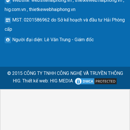
Website
: websitehaiphong.vn , thietkeweb.haiphong.vn ,
hig.com.vn , thietkewebhaiphong.vn
MST
: 0201586962 do Sở kế hoạch và đầu tư Hải Phòng
cấp
Người đại diện
: Lê Văn Trung - Giám đốc
© 2015
CÔNG TY TNHH CÔNG NGHỆ VÀ TRUYỀN THÔNG
HIG.
Thiết kế web
:
HIG MEDIA