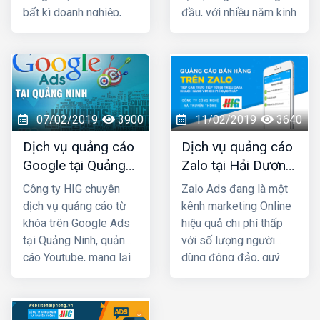
bất kì doanh nghiệp,
đầu, với nhiều năm kinh
cửa hàng nào kinh
nghiệm chạy quảng
doanh các mặt hàng
cáo cho hàng trăm
dành cho giới trẻ. Bởi lẽ
khách hàng lớn nhỏ ở
100% người dùng Zalo
Quảng Ninh và toàn
đều là người thật cùng
quốc Việt Nam, chúng
với hơn 80+ triệu người
tôi chắc chắn sẽ giúp
07/02/2019
3900
11/02/2019
3640
dùng thường xuyên, vì
quý khách phát triển
Dịch vụ quảng cáo
Dịch vụ quảng cáo
vậy một khi mẫu quảng
kinh doanh nhanh
Google tại Quảng
Zalo tại Hải Dương
cáo của bạn xuất hiện
chóng.
Ninh giá rẻ
giá rẻ, uy tín nhất
là chắc chắn sẽ được
Công ty HIG chuyên
Zalo Ads đang là một
tiếp cận với những
dịch vụ quảng cáo từ
kênh marketing Online
khách hàng có nhu cầu
khóa trên Google Ads
hiệu quả chi phí thấp
mua bán thật, đúng với
tại Quảng Ninh, quảng
với số lượng người
nhu cầu sử dụng sản
cáo Youtube, mang lại
dùng đông đảo, quý
phẩm, dịch vụ.
hiệu quả kinh doanh
khách cần phải khai
nhanh chóng với chi phí
thác triệt để kênh Zalo
rất thấp. Ngoài việc
Marketing để phát