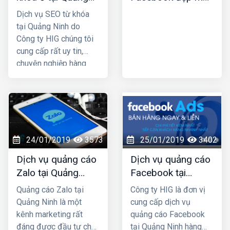
Ninh
nhất
công ty thiết kế web tại
Dịch vụ SEO từ khóa
Nam Định uy tín chuyên
tại Quảng Ninh do
nghiệp được nhiều
Công ty HIG chúng tôi
khách hàng lựa chọn,
cung cấp rất uy tin,
hãy liên hệ ngay với
chuyên nghiệp hàng
chúng tôi để được tư
đầu ở tại Quảng Ninh;
vấn hỗ trợ tốt nhất.
công ty chúng tôi với
nhiều năm kinh nghiệm
trong lĩnh vực SEO top
Google và đã mang lại
thành công cho rất
24/01/2019
3573
25/01/2019
3402
nhiều khách hàng trên
Dịch vụ quảng cáo
Dịch vụ quảng cáo
khắp Việt Nam.
Zalo tại Quảng
Facebook tại
Ninh uy tín và giá
Quảng Ninh giá rẻ,
Quảng cáo Zalo tại
Công ty HIG là đơn vị
rẻ nhất
uy tín nhất
Quảng Ninh là một
cung cấp dịch vụ
kênh marketing rất
quảng cáo Facebook
đáng được đầu tư cho
tại Quảng Ninh hàng