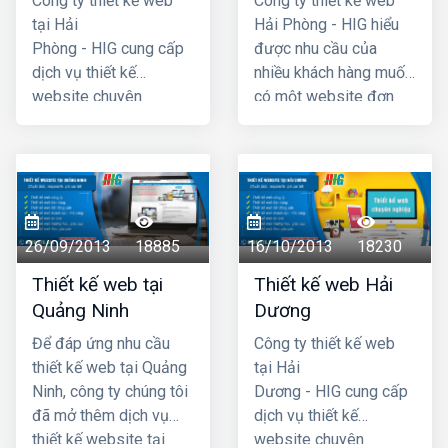
Công ty thiết kế web
Công ty thiết kế web
tại Hải
Hải Phòng - HIG hiểu
Phòng - HIG cung cấp
được nhu cầu của
dịch vụ thiết kế
nhiều khách hàng muốn
website chuyên
có một website đơn
nghiệp hàng đầu Hải
giản, không cần quá
Phòng, với chi phí thiết
cầu kỳ, phức tạp và đã
kế web hợp lý, giá cả
đưa ra chương trình
cạnh tranh nhất. Công
thiết kế website giá rẻ
ty chúng tôi có đội ngũ
tại hải phòng chỉ với
lập trình nhiều kinh
4 triệu -> 5 triệu đồng
26/09/2013
18885
16/10/2013
18230
nhgiệm, đội ngũ tư vấn
(trọn gói đã bao gồm
Thiết kế web tại
Thiết kế web Hải
am hiểu nhiệt tình với
tên miền .com +
Quảng Ninh
Dương
khách hàng. Mã
hosting + chứng thực
nguồn website dùng
tên miền SSL) là quý
Để đáp ứng nhu cầu
Công ty thiết kế web
thiết kế được chúng tôi
khách đã có một
thiết kế web tại Quảng
tại Hải
tự phát triển có độ bảo
website hoàn chỉnh
Ninh, công ty chúng tôi
Dương - HIG cung cấp
mật cao, dễ dàng sử
đưa vào hoạt động
đã mở thêm dịch vụ
dịch vụ thiết kế
dụng đối với cả những
ngay được.
thiết kế website tại
website chuyên