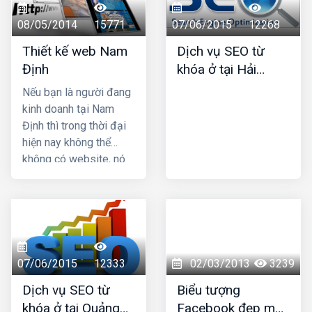
chúng tôi để có một
Google và đã mang lại
khách hàng quản trị,
website đẹp, chuyên
thành công cho rất
08/05/2014
15771
07/06/2015
12268
khai thác web đến khi
nghiệp, chuẩn SEO
nhiều khách hàng.
thành thạo thì thôi,
Thiết kế web Nam
Dịch vụ SEO từ
nhất Thái Bình
website cũng được
Định
khóa ở tại Hải
chúng tôi bảo hành
Dương
Nếu bạn là người đang
vĩnh viễn cho quý
kinh doanh tại Nam
khách.
Định thì trong thời đại
hiện nay không thể
không có website, nó
là công cụ tuyệt vời hỗ
trợ cho việc marketing
giới thiệu sản phẩm
dịch vụ của bạn đến
mọi người nhanh chóng
với chi phí rẻ hơn rất
07/06/2015
12333
02/03/2013
3239
nhiều so với các
Dịch vụ SEO từ
Biểu tượng
phương thức marketing
khóa ở tại Quảng
Facebook đẹp mới
truyền thống. HIG là