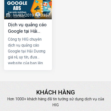
giúp cho khách hàng
triển kinh doanh, truyền
chủ động tìm đến bạn
thông thương hiệu. Quý
còn có tác dụng trong
đơn vị, doanh nghiệp
11/02/2019
3357
việc lan tỏa, tăng nhận
có nhu cầu về quảng
Dịch vụ quảng cáo
diện thương hiệu của
cáo Zalo tại Hải Dương
Google tại Hải
bạn trên Internet
hãy liên hệ ngay với
Dương giá rẻ
HIG chúng tôi để được
Công ty HIG chuyên
tư vấn, hỗ trợ tốt nhất.
dịch vụ quảng cáo
Google tại Hải Dương
giá rẻ, uy tín, đưa
website của bạn lên
Top Google ngay, mang
lại hiệu quả kinh doanh
nhanh chóng với chi phí
thấp
KHÁCH HÀNG
Hơn 1000+ khách hàng đã tin tưởng sử dụng dịch vụ của
HIG