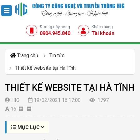
Đường dây nóng
Khách hàng
0904.945.840
Tài khoản
Trang chủ
Tin tức
Thiết kế website tại Hà Tĩnh
THIẾT KẾ WEBSITE TẠI HÀ TĨNH
HIG
19/02/2021 16:17:00
1797
16
MỤC LỤC