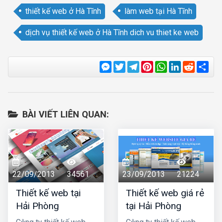
thiết kế web ở Hà Tĩnh
làm web tại Hà Tĩnh
dịch vụ thiết kế web ở Hà Tĩnh dich vu thiet ke web
Messenger
Twitter
Telegram
Pinterest
WhatsApp
LinkedIn
Reddit
Sha
BÀI VIẾT LIÊN QUAN:
22/09/2013
34561
23/09/2013
21224
Thiết kế web tại
Thiết kế web giá rẻ
Hải Phòng
tại Hải Phòng