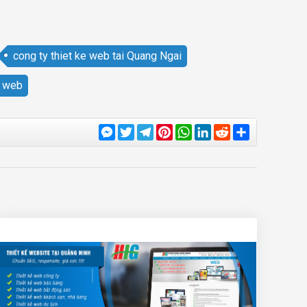
cong ty thiet ke web tai Quang Ngai
e web
Messenger
Twitter
Telegram
Pinterest
WhatsApp
LinkedIn
Reddit
Share