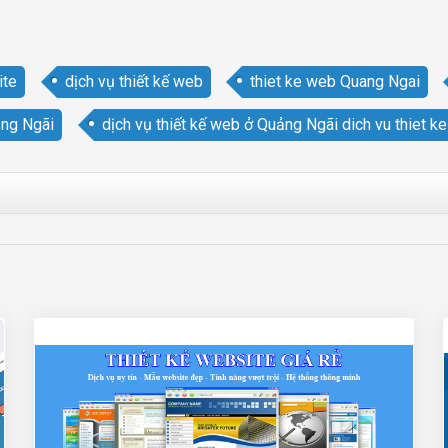
ite
dịch vụ thiết kế web
thiet ke web Quang Ngai
ảng Ngãi
dịch vụ thiết kế web ở Quảng Ngãi dich vu thiet k