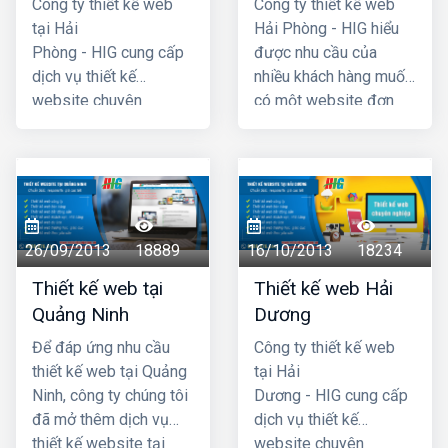
Công ty thiết kế web
Công ty thiết kế web
tại Hải
Hải Phòng - HIG hiểu
Phòng - HIG cung cấp
được nhu cầu của
dịch vụ thiết kế
nhiều khách hàng muốn
website chuyên
có một website đơn
nghiệp hàng đầu Hải
giản, không cần quá
Phòng, với chi phí thiết
cầu kỳ, phức tạp và đã
kế web hợp lý, giá cả
đưa ra chương trình
cạnh tranh nhất. Công
thiết kế website giá rẻ
ty chúng tôi có đội ngũ
tại hải phòng chỉ với
lập trình nhiều kinh
4 triệu -> 5 triệu đồng
26/09/2013
18889
16/10/2013
18234
nhgiệm, đội ngũ tư vấn
(trọn gói đã bao gồm
Thiết kế web tại
Thiết kế web Hải
am hiểu nhiệt tình với
tên miền .com +
Quảng Ninh
Dương
khách hàng. Mã
hosting + chứng thực
nguồn website dùng
tên miền SSL) là quý
Để đáp ứng nhu cầu
Công ty thiết kế web
thiết kế được chúng tôi
khách đã có một
thiết kế web tại Quảng
tại Hải
tự phát triển có độ bảo
website hoàn chỉnh
Ninh, công ty chúng tôi
Dương - HIG cung cấp
mật cao, dễ dàng sử
đưa vào hoạt động
đã mở thêm dịch vụ
dịch vụ thiết kế
dụng đối với cả những
ngay được.
thiết kế website tại
website chuyên