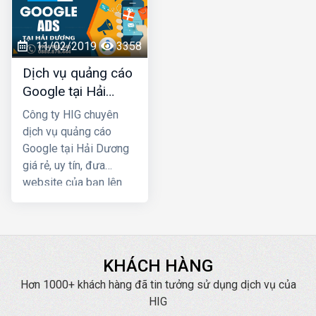
giúp cho khách hàng
triển kinh doanh, truyền
chủ động tìm đến bạn
thông thương hiệu. Quý
còn có tác dụng trong
đơn vị, doanh nghiệp
11/02/2019
3358
việc lan tỏa, tăng nhận
có nhu cầu về quảng
Dịch vụ quảng cáo
diện thương hiệu của
cáo Zalo tại Hải Dương
Google tại Hải
bạn trên Internet
hãy liên hệ ngay với
Dương giá rẻ
HIG chúng tôi để được
Công ty HIG chuyên
tư vấn, hỗ trợ tốt nhất.
dịch vụ quảng cáo
Google tại Hải Dương
giá rẻ, uy tín, đưa
website của bạn lên
Top Google ngay, mang
lại hiệu quả kinh doanh
nhanh chóng với chi phí
thấp
KHÁCH HÀNG
Hơn 1000+ khách hàng đã tin tưởng sử dụng dịch vụ của
HIG