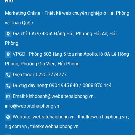
HIG
Marketing Online - Thiết kế web chuyên nghiệp ở Hải Phòng
và Toàn Quốc
Địa chỉ
: 6A/9/435A Đằng Hải, Phường Hải An, Hải
Phòng
VPGD
: Phòng 502 tầng 5 tòa nhà Apollo, lô 8A Lê Hồng
Phong, Phường Gia Viên, Hải Phòng
Điện thoại
: 0225.7774777
Đường dây nóng
: 0904.945.840 / 0888.876.444
Email
:
kinhdoanh@websitehaiphong.vn
,
info@websitehaiphong.vn
Website
: websitehaiphong.vn , thietkeweb.haiphong.vn ,
hig.com.vn , thietkewebhaiphong.vn