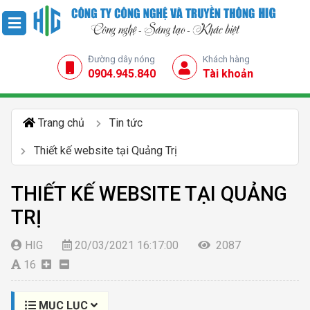
Đường dây nóng
Khách hàng
0904.945.840
Tài khoản
Trang chủ
Tin tức
Thiết kế website tại Quảng Trị
THIẾT KẾ WEBSITE TẠI QUẢNG
TRỊ
HIG
20/03/2021 16:17:00
2087
16
MỤC LỤC