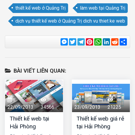
thiết kế web ở Quảng Trị
làm web tại Quảng Trị
dịch vụ thiết kế web ở Quảng Trị dich vu thiet ke web
Messenger
Twitter
Telegram
Pinterest
WhatsApp
LinkedIn
Reddit
Sha
BÀI VIẾT LIÊN QUAN:
22/09/2013
34566
23/09/2013
21225
Thiết kế web tại
Thiết kế web giá rẻ
Hải Phòng
tại Hải Phòng