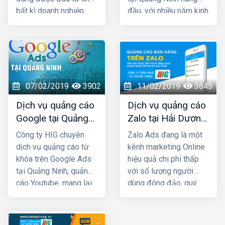
bất kì doanh nghiệp,
đầu, với nhiều năm kinh
cửa hàng nào kinh
nghiệm chạy quảng
doanh các mặt hàng
cáo cho hàng trăm
dành cho giới trẻ. Bởi lẽ
khách hàng lớn nhỏ ở
100% người dùng Zalo
Quảng Ninh và toàn
đều là người thật cùng
quốc Việt Nam, chúng
với hơn 80+ triệu người
tôi chắc chắn sẽ giúp
07/02/2019
3902
11/02/2019
3645
dùng thường xuyên, vì
quý khách phát triển
Dịch vụ quảng cáo
Dịch vụ quảng cáo
vậy một khi mẫu quảng
kinh doanh nhanh
Google tại Quảng
Zalo tại Hải Dương
cáo của bạn xuất hiện
chóng.
Ninh giá rẻ
giá rẻ, uy tín nhất
là chắc chắn sẽ được
Công ty HIG chuyên
Zalo Ads đang là một
tiếp cận với những
dịch vụ quảng cáo từ
kênh marketing Online
khách hàng có nhu cầu
khóa trên Google Ads
hiệu quả chi phí thấp
mua bán thật, đúng với
tại Quảng Ninh, quảng
với số lượng người
nhu cầu sử dụng sản
cáo Youtube, mang lại
dùng đông đảo, quý
phẩm, dịch vụ.
hiệu quả kinh doanh
khách cần phải khai
nhanh chóng với chi phí
thác triệt để kênh Zalo
rất thấp. Ngoài việc
Marketing để phát