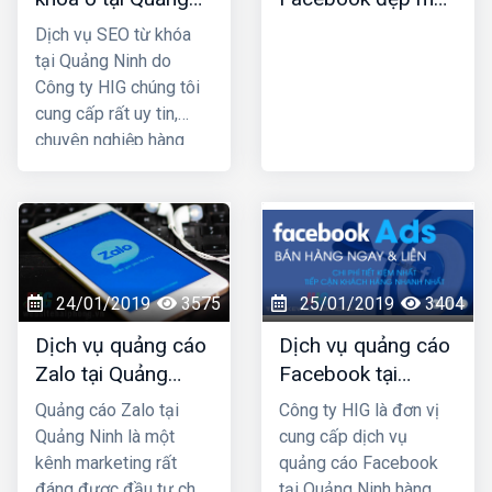
truyền thống. HIG là
Ninh
nhất
công ty thiết kế web tại
Dịch vụ SEO từ khóa
Nam Định uy tín chuyên
tại Quảng Ninh do
nghiệp được nhiều
Công ty HIG chúng tôi
khách hàng lựa chọn,
cung cấp rất uy tin,
hãy liên hệ ngay với
chuyên nghiệp hàng
chúng tôi để được tư
đầu ở tại Quảng Ninh;
vấn hỗ trợ tốt nhất.
công ty chúng tôi với
nhiều năm kinh nghiệm
trong lĩnh vực SEO top
Google và đã mang lại
thành công cho rất
24/01/2019
3575
25/01/2019
3404
nhiều khách hàng trên
Dịch vụ quảng cáo
Dịch vụ quảng cáo
khắp Việt Nam.
Zalo tại Quảng
Facebook tại
Ninh uy tín và giá
Quảng Ninh giá rẻ,
Quảng cáo Zalo tại
Công ty HIG là đơn vị
rẻ nhất
uy tín nhất
Quảng Ninh là một
cung cấp dịch vụ
kênh marketing rất
quảng cáo Facebook
đáng được đầu tư cho
tại Quảng Ninh hàng