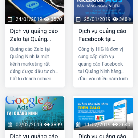
trong lĩnh vực SEO top
Google và đã mang lại
thành công cho rất
24/01/2019
3570
25/01/2019
3401
nhiều khách hàng trên
Dịch vụ quảng cáo
Dịch vụ quảng cáo
khắp Việt Nam.
Zalo tại Quảng
Facebook tại
Ninh uy tín và giá
Quảng Ninh giá rẻ,
Quảng cáo Zalo tại
Công ty HIG là đơn vị
rẻ nhất
uy tín nhất
Quảng Ninh là một
cung cấp dịch vụ
kênh marketing rất
quảng cáo Facebook
đáng được đầu tư cho
tại Quảng Ninh hàng
bất kì doanh nghiệp,
đầu, với nhiều năm kinh
cửa hàng nào kinh
nghiệm chạy quảng
doanh các mặt hàng
cáo cho hàng trăm
dành cho giới trẻ. Bởi lẽ
khách hàng lớn nhỏ ở
100% người dùng Zalo
Quảng Ninh và toàn
đều là người thật cùng
quốc Việt Nam, chúng
với hơn 80+ triệu người
tôi chắc chắn sẽ giúp
07/02/2019
3899
11/02/2019
3640
dùng thường xuyên, vì
quý khách phát triển
Dịch vụ quảng cáo
Dịch vụ quảng cáo
vậy một khi mẫu quảng
kinh doanh nhanh