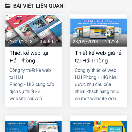
BÀI VIẾT LIÊN QUAN:
22/09/2013
34560
23/09/2013
21224
Thiết kế web tại
Thiết kế web giá rẻ
Hải Phòng
tại Hải Phòng
Công ty thiết kế web
Công ty thiết kế web
tại Hải
Hải Phòng - HIG hiểu
Phòng - HIG cung cấp
được nhu cầu của
dịch vụ thiết kế
nhiều khách hàng muốn
website chuyên
có một website đơn
nghiệp hàng đầu Hải
giản, không cần quá
Phòng, với chi phí thiết
cầu kỳ, phức tạp và đã
kế web hợp lý, giá cả
đưa ra chương trình
cạnh tranh nhất. Công
thiết kế website giá rẻ