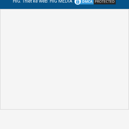
HIG.
Thiết kế web
:
HIG MEDIA