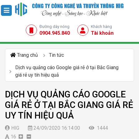
Đường dây nóng
Khách hàng
0904.945.840
Tài khoản
Trang chủ
Tin tức
Dịch vụ quảng cáo Google giá rẻ ở tại Bắc Giang
giá rẻ uy tín hiệu quả
DỊCH VỤ QUẢNG CÁO GOOGLE
GIÁ RẺ Ở TẠI BẮC GIANG GIÁ RẺ
UY TÍN HIỆU QUẢ
HIG
24/09/2020 16:14:00
1444
16