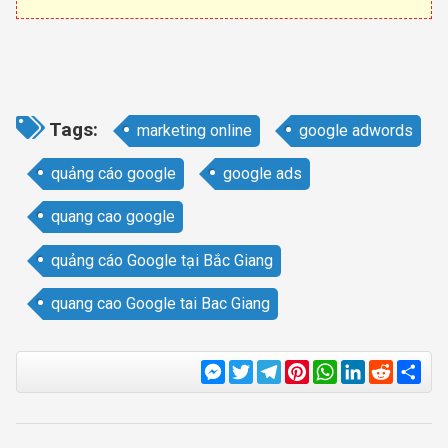
Tags:
marketing online
google adwords
quảng cáo google
google ads
quang cao google
quảng cáo Google tại Bắc Giang
quang cao Google tai Bac Giang
Messenger
Twitter
Telegram
Pinterest
WhatsApp
LinkedIn
Reddit
Sha