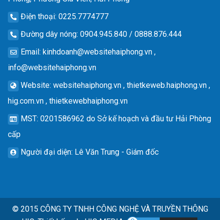
Điện thoại
: 0225.7774777
Đường dây nóng
: 0904.945.840 / 0888.876.444
Email
:
kinhdoanh@websitehaiphong.vn
,
info@websitehaiphong.vn
Website
: websitehaiphong.vn , thietkeweb.haiphong.vn ,
hig.com.vn , thietkewebhaiphong.vn
MST
: 0201586962 do Sở kế hoạch và đầu tư Hải Phòng
cấp
Người đại diện
: Lê Văn Trung - Giám đốc
© 2015
CÔNG TY TNHH CÔNG NGHỆ VÀ TRUYỀN THÔNG