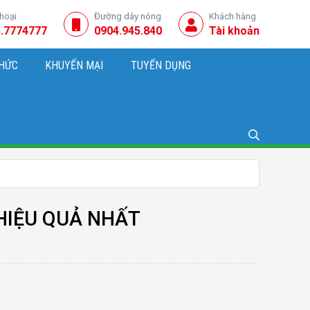
thoại
Đường dây nóng
Khách hàng
.7774777
0904.945.840
Tài khoản
THỨC
KHUYẾN MẠI
TUYỂN DỤNG
NG, KINH DOANH
HIỆU QUẢ NHẤT