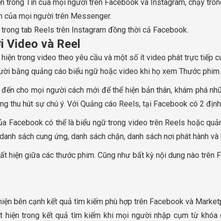
 trong Tin của mọi người trên Facebook và Instagram, chạy tron
n của mọi người trên Messenger.
trong tab Reels trên Instagram đồng thời cả Facebook.
ới Video và Reel
hiện trong video theo yêu cầu và một số ít video phát trực tiếp 
ười bằng quảng cáo biểu ngữ hoặc video khi họ xem Thước phim.
đến cho mọi người cách mới để thể hiện bản thân, khám phá nhữ
ung thu hút sự chú ý. Với Quảng cáo Reels, tại Facebook có 2 định
ủa Facebook có thể là biểu ngữ trong video trên Reels hoặc quả
 danh sách cung ứng, danh sách chặn, danh sách nơi phát hành và
 hiện giữa các thước phim. Cũng như bất kỳ nội dung nào trên Fa
hiện bên cạnh kết quả tìm kiếm phù hợp trên Facebook và Market
t hiện trong kết quả tìm kiếm khi mọi người nhập cụm từ khóa