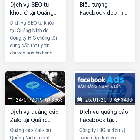
Dịch vụ SEO từ
Biểu tượng
phương thức marketing
khóa ở tại Quảng
Facebook đẹp mới
truyền thống. HIG là
Ninh
nhất
công ty thiết kế web tại
Dịch vụ SEO từ khóa
Nam Định uy tín chuyên
tại Quảng Ninh do
nghiệp được nhiều
Công ty HIG chúng tôi
khách hàng lựa chọn,
cung cấp rất uy tin,
hãy liên hệ ngay với
chuyên nghiệp hàng
chúng tôi để được tư
đầu ở tại Quảng Ninh;
vấn hỗ trợ tốt nhất.
công ty chúng tôi với
nhiều năm kinh nghiệm
trong lĩnh vực SEO top
Google và đã mang lại
thành công cho rất
24/01/2019
3563
25/01/2019
3400
nhiều khách hàng trên
Dịch vụ quảng cáo
Dịch vụ quảng cáo
khắp Việt Nam.
Zalo tại Quảng
Facebook tại
Ninh uy tín và giá
Quảng Ninh giá rẻ,
Quảng cáo Zalo tại
Công ty HIG là đơn vị
rẻ nhất
uy tín nhất
Quảng Ninh là một
cung cấp dịch vụ