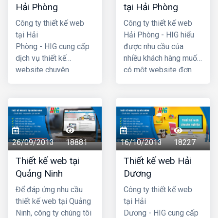
Hải Phòng
tại Hải Phòng
Công ty thiết kế web
Công ty thiết kế web
tại Hải
Hải Phòng - HIG hiểu
Phòng - HIG cung cấp
được nhu cầu của
dịch vụ thiết kế
nhiều khách hàng muốn
website chuyên
có một website đơn
nghiệp hàng đầu Hải
giản, không cần quá
Phòng, với chi phí thiết
cầu kỳ, phức tạp và đã
kế web hợp lý, giá cả
đưa ra chương trình
cạnh tranh nhất. Công
thiết kế website giá rẻ
ty chúng tôi có đội ngũ
tại hải phòng chỉ với
lập trình nhiều kinh
4 triệu -> 5 triệu đồng
26/09/2013
18881
16/10/2013
18227
nhgiệm, đội ngũ tư vấn
(trọn gói đã bao gồm
Thiết kế web tại
Thiết kế web Hải
am hiểu nhiệt tình với
tên miền .com +
Quảng Ninh
Dương
khách hàng. Mã
hosting + chứng thực
nguồn website dùng
tên miền SSL) là quý
Để đáp ứng nhu cầu
Công ty thiết kế web
thiết kế được chúng tôi
khách đã có một
thiết kế web tại Quảng
tại Hải
tự phát triển có độ bảo
website hoàn chỉnh
Ninh, công ty chúng tôi
Dương - HIG cung cấp