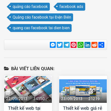
quảng cáo facebook
facebook ads
Quảng cáo facebook tại Điện Biên
quang cao facebook tai dien bien
Messenger
Twitter
Telegram
Pinterest
WhatsApp
LinkedIn
Reddit
Sha
BÀI VIẾT LIÊN QUAN:
22/09/2013
34550
23/09/2013
21219
Thiết kế web tại
Thiết kế web giá rẻ