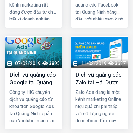
kênh marketing rất
quảng cáo Facebook
đáng được đầu tư cho
tại Quảng Ninh hàng
bất kì doanh nghiệp,
đầu, với nhiều năm kinh
cửa hàng nào kinh
nghiệm chạy quảng
doanh các mặt hàng
cáo cho hàng trăm
dành cho giới trẻ. Bởi lẽ
khách hàng lớn nhỏ ở
100% người dùng Zalo
Quảng Ninh và toàn
đều là người thật cùng
quốc Việt Nam, chúng
với hơn 80+ triệu người
tôi chắc chắn sẽ giúp
07/02/2019
3895
11/02/2019
3637
dùng thường xuyên, vì
quý khách phát triển
Dịch vụ quảng cáo
Dịch vụ quảng cáo
vậy một khi mẫu quảng
kinh doanh nhanh
Google tại Quảng
Zalo tại Hải Dương
cáo của bạn xuất hiện
chóng.
Ninh giá rẻ
giá rẻ, uy tín nhất
là chắc chắn sẽ được
Công ty HIG chuyên
Zalo Ads đang là một
tiếp cận với những
dịch vụ quảng cáo từ
kênh marketing Online
khách hàng có nhu cầu
khóa trên Google Ads
hiệu quả chi phí thấp
mua bán thật, đúng với
tại Quảng Ninh, quảng
với số lượng người
nhu cầu sử dụng sản
cáo Youtube, mang lại
dùng đông đảo, quý
phẩm, dịch vụ.
hiệu quả kinh doanh
khách cần phải khai