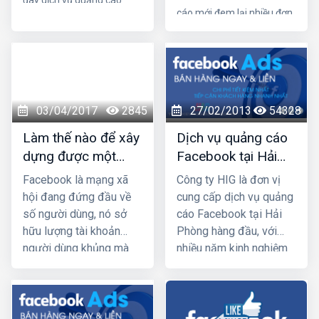
cáo mới đem lại nhiều đơn
Facebook tại Hải Phòng sẽ
hàng, giúp bạn bứt phá
mách bạn Muốn quảng
cáo Facebook thu hút và
doanh thu một cách hiệu
hiệu quả nhất cần nắm
quả nhất. Tại Việt Nam, có
vững nguyên tắc vàng sau
thể nói Google Adwords và
03/04/2017
2845
27/02/2013
54328
Facebook được xem là 2
kênh quảng cáo phổ biến
Làm thế nào để xây
Dịch vụ quảng cáo
nhất.
dựng được một
Facebook tại Hải
chiến lược
Phòng
Facebook là mạng xã
Công ty HIG là đơn vị
Facebook
hội đang đứng đầu về
cung cấp dịch vụ quảng
Marketing hiệu quả
số người dùng, nó sở
cáo Facebook tại Hải
hữu lượng tài khoản
Phòng hàng đầu, với
người dùng khủng mà
nhiều năm kinh nghiệm
các trang mạng xã hội
chạy quảng cáo cho
khác không so sánh
hàng trăm khách hàng
được. Chúng ta không
lớn nhỏ ở Hải Phòng và
thể phủ nhận
các tỉnh Miền Bắc,