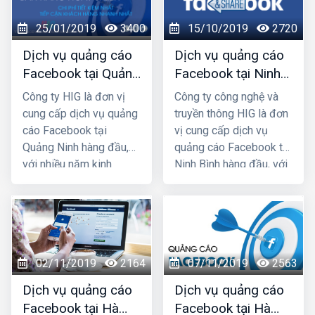
rằng Marketing
chúng tôi chắc chắn sẽ
25/01/2019
3400
15/10/2019
2720
Online đang đem lại
giúp quý khách phát
nhiều hiệu quả hơn so
triển kinh doanh nhanh
Dịch vụ quảng cáo
Dịch vụ quảng cáo
với marketing truyền
chóng.
Facebook tại Quảng
Facebook tại Ninh
thống, với
Facebook
Ninh giá rẻ, uy tín
Bình giá rẻ, uy tín
Công ty HIG là đơn vị
Công ty công nghệ và
Marketing
bạn có thể
nhất
cung cấp dịch vụ quảng
truyền thông HIG là đơn
tiếp cận được hàng
cáo Facebook tại
vị cung cấp dịch vụ
ngàn khách hàng trong
Quảng Ninh hàng đầu,
quảng cáo Facebook tại
thời gian nhanh nhất và
với nhiều năm kinh
Ninh Bình hàng đầu, với
dễ dàng nhất.
nghiệm chạy quảng cáo
nhiều năm kinh nghiệm
cho hàng trăm khách
chạy quảng cáo cho
hàng lớn nhỏ ở Quảng
hàng trăm khách hàng
Ninh và toàn quốc Việt
lớn nhỏ ở Ninh Bình và
Nam, chúng tôi chắc
các tỉnh Miền Bắc,
02/11/2019
2164
07/11/2019
2563
chắn sẽ giúp quý khách
chúng tôi chắc chắn sẽ
phát triển kinh doanh
giúp quý khách phát
Dịch vụ quảng cáo
Dịch vụ quảng cáo
nhanh chóng.
triển kinh doanh nhanh
Facebook tại Hà
Facebook tại Hà