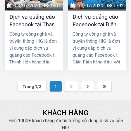
03/07/2020
1607
11/07/2020
1792
chắc chắn sẽ giúp quý
chắc chắn sẽ giúp quý
khách phát triển kinh
khách phát triển kinh
Dịch vụ quảng cáo
Dịch vụ quảng cáo
doanh nhanh chóng.
doanh nhanh chóng.
Facebook tại Thanh
Facebook tại Điện
Hóa giá rẻ, uy tín
Biên giá rẻ, uy tín
Công ty công nghệ và
Công ty công nghệ và
truyền thông HIG là đơn
truyền thông HIG là đơn
vị cung cấp dịch vụ
vị cung cấp dịch vụ
quảng cáo Facebook tại
quảng cáo Facebook tại
Thanh Hóa hàng đầu,
Điện Biên hàng đầu, với
với nhiều năm kinh
nhiều năm kinh nghiệm
nghiệm chạy quảng cáo
chạy quảng cáo cho
cho hàng trăm khách
hàng trăm khách hàng
Trang 1/2
1
2
hàng lớn nhỏ ở Hà
lớn nhỏ ở Hà Nội và các
Nội và các tỉnh Miền
tỉnh Miền Bắc, chúng tôi
Bắc, chúng tôi chắc
chắc chắn sẽ giúp quý
chắn sẽ giúp quý khách
khách phát triển kinh
KHÁCH HÀNG
phát triển kinh doanh
doanh nhanh chóng.
Hơn 1000+ khách hàng đã tin tưởng sử dụng dịch vụ của
nhanh chóng.
HIG