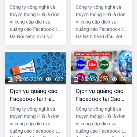
chóng.
Nội giá rẻ, uy tín
Nam giá rẻ, uy tín
Công ty công nghệ và
Công ty công nghệ và
truyền thông HIG là đơn
truyền thông HIG là đơn
vị cung cấp dịch vụ
vị cung cấp dịch vụ
quảng cáo Facebook tại
quảng cáo Facebook tại
Hà Nội hàng đầu, với
Hà Nam hàng đầu, với
nhiều năm kinh nghiệm
nhiều năm kinh nghiệm
chạy quảng cáo cho
chạy quảng cáo cho
hàng trăm khách hàng
hàng trăm khách hàng
lớn nhỏ ở Hà Nội và các
lớn nhỏ ở Hà Nam và
tỉnh Miền Bắc, chúng tôi
các tỉnh Miền Bắc,
25/05/2020
1622
25/05/2020
1591
chắc chắn sẽ giúp quý
chúng tôi chắc chắn sẽ
khách phát triển kinh
giúp quý khách phát
Dịch vụ quảng cáo
Dịch vụ quảng cáo
doanh nhanh chóng.
triển kinh doanh nhanh
Facebook tại Hà
Facebook tại Cao
chóng.
Giang giá rẻ, uy tín
Bằng giá rẻ, uy tín
Công ty công nghệ và
Công ty công nghệ và
truyền thông HIG là đơn
truyền thông HIG là đơn
vị cung cấp dịch vụ
vị cung cấp dịch vụ
quảng cáo Facebook tại
quảng cáo Facebook tại