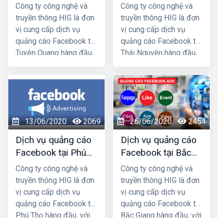
Quang giá rẻ, uy tín
Nguyên giá rẻ, uy
Công ty công nghệ và
Công ty công nghệ và
tín
truyền thông HIG là đơn
truyền thông HIG là đơn
vị cung cấp dịch vụ
vị cung cấp dịch vụ
quảng cáo Facebook tại
quảng cáo Facebook tại
Tuyên Quang hàng đầu,
Thái Nguyên hàng đầu,
với nhiều năm kinh
với nhiều năm kinh
nghiệm chạy quảng cáo
nghiệm chạy quảng cáo
cho hàng trăm khách
cho hàng trăm khách
hàng lớn nhỏ ở Hà
hàng lớn nhỏ ở Hà
Nội và các tỉnh Miền
Nội và các tỉnh Miền
13/06/2020
2069
26/06/2020
2454
Bắc, chúng tôi chắc
Bắc, chúng tôi chắc
chắn sẽ giúp quý khách
chắn sẽ giúp quý khách
Dịch vụ quảng cáo
Dịch vụ quảng cáo
phát triển kinh doanh
phát triển kinh doanh
Facebook tại Phú
Facebook tại Bắc
nhanh chóng.
nhanh chóng.
Thọ giá rẻ, uy tín
Giang giá rẻ, uy tín
Công ty công nghệ và
Công ty công nghệ và
truyền thông HIG là đơn
truyền thông HIG là đơn
vị cung cấp dịch vụ
vị cung cấp dịch vụ
quảng cáo Facebook tại
quảng cáo Facebook tại
Phú Thọ hàng đầu, với
Bắc Giang hàng đầu, với