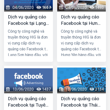
tỉnh Miền Bắc, chúng tôi
tỉnh Miền Bắc, chúng tôi
04/06/2020
1657
04/06/2020
1493
chắc chắn sẽ giúp quý
chắc chắn sẽ giúp quý
khách phát triển kinh
khách phát triển kinh
Dịch vụ quảng cáo
Dịch vụ quảng cáo
doanh nhanh chóng.
doanh nhanh chóng.
Facebook tại Lạng
Facebook tại Hưng
Sơn giá rẻ, uy tín
Yên giá rẻ, uy tín
Công ty công nghệ và
Công ty công nghệ và
truyền thông HIG là đơn
truyền thông HIG là đơn
vị cung cấp dịch vụ
vị cung cấp dịch vụ
quảng cáo Facebook tại
quảng cáo Facebook tại
Lạng Sơn hàng đầu, với
Hưng Yên hàng đầu, với
nhiều năm kinh nghiệm
nhiều năm kinh nghiệm
chạy quảng cáo cho
chạy quảng cáo cho
hàng trăm khách hàng
hàng trăm khách hàng
lớn nhỏ ở Hà Nội và các
lớn nhỏ ở Hà Nội và các
tỉnh Miền Bắc, chúng tôi
tỉnh Miền Bắc, chúng tôi
13/06/2020
1437
13/06/2020
2134
chắc chắn sẽ giúp quý
chắc chắn sẽ giúp quý
khách phát triển kinh
khách phát triển kinh
Dịch vụ quảng cáo
Dịch vụ quảng cáo
doanh nhanh chóng.
doanh nhanh chóng.
Facebook tại Tuyên
Facebook tại Thái