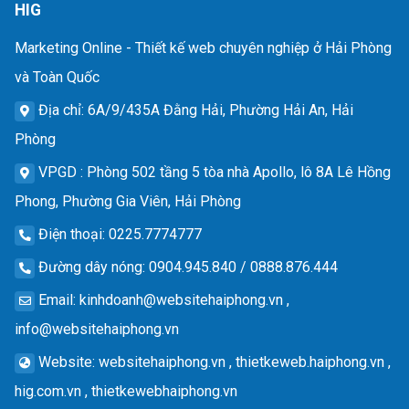
HIG
Marketing Online - Thiết kế web chuyên nghiệp ở Hải Phòng
và Toàn Quốc
Địa chỉ
: 6A/9/435A Đằng Hải, Phường Hải An, Hải
Phòng
VPGD
: Phòng 502 tầng 5 tòa nhà Apollo, lô 8A Lê Hồng
Phong, Phường Gia Viên, Hải Phòng
Điện thoại
: 0225.7774777
Đường dây nóng
: 0904.945.840 / 0888.876.444
Email
:
kinhdoanh@websitehaiphong.vn
,
info@websitehaiphong.vn
Website
: websitehaiphong.vn , thietkeweb.haiphong.vn ,
hig.com.vn , thietkewebhaiphong.vn