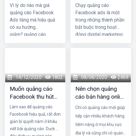
Facebook Ads tăng
facebook của bạn
Vì lý do nào mà giá
Chạy quảng cáo
mà hiệu quả có xu
bị buộc dừng
quảng cáo Facebook
Facebook ads là một
hướng giảm?
Ads tăng mà hiệu quả
trong những thành phần
có xu hướng
bắt buộc trong hoạt
giảm? quảng cáo
động digital marketing
Facebook Ads sao cho
của doanh nghiệp, với
hiệu quả, tiếp cận được
hiệu quả đo lường đáng
nhiều khách hàng tiềm
kể. Thế nhưng, nhiều
năng nhất không phải ai
bài chạy quảng cáo
cũng biết. Hãy cùng
Facebook ads đã bị
14/12/2020
1802
08/08/2020
2469
công ty quảng cáo
facebook chối từ
facebook hải phòng
Muốn quảng cáo
Nên chọn quảng
giúp bạn giải quyết
Facebook thu hút
cáo bán hàng online
những vấn đề trên nhé.
và hiệu quả nhất
trên Facebook hay
Làm sao để quảng cáo
Chỉ có quảng cáo mới giúp
cần nắm vững
Google Adwords ?
Facebook hiệu quả, rất đơn
tiếp cận nhiều khách hàng
nguyên tắc vàng
giản bí quyết nằm ở khâu
tiềm năng ở mọi khu vực
sau
viết bài quảng cáo. Dưới
địa lý và cũng chỉ có quảng
đây dịch vụ quảng cáo