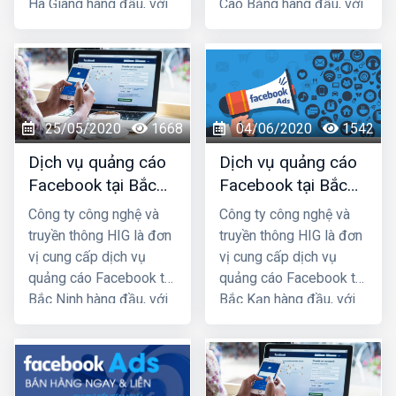
Hà Giang hàng đầu, với
Cao Bằng hàng đầu, với
nhiều năm kinh nghiệm
nhiều năm kinh nghiệm
chạy quảng cáo cho
chạy quảng cáo cho
hàng trăm khách hàng
hàng trăm khách hàng
lớn nhỏ ở Hà Nam và
lớn nhỏ ở Hà Nội và các
các tỉnh Miền Bắc,
tỉnh Miền Bắc, chúng tôi
25/05/2020
1668
04/06/2020
1542
chúng tôi chắc chắn sẽ
chắc chắn sẽ giúp quý
giúp quý khách phát
khách phát triển kinh
Dịch vụ quảng cáo
Dịch vụ quảng cáo
triển kinh doanh nhanh
doanh nhanh chóng.
Facebook tại Bắc
Facebook tại Bắc
chóng.
Ninh giá rẻ, uy tín
Kạn giá rẻ, uy tín
Công ty công nghệ và
Công ty công nghệ và
truyền thông HIG là đơn
truyền thông HIG là đơn
vị cung cấp dịch vụ
vị cung cấp dịch vụ
quảng cáo Facebook tại
quảng cáo Facebook tại
Bắc Ninh hàng đầu, với
Bắc Kạn hàng đầu, với
nhiều năm kinh nghiệm
nhiều năm kinh nghiệm
chạy quảng cáo cho
chạy quảng cáo cho
hàng trăm khách hàng
hàng trăm khách hàng
lớn nhỏ ở Hà Nội và các
lớn nhỏ ở Hà Nội và các