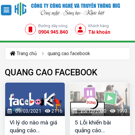
Đường dây nóng
Khách hàng
0904.945.840
Tài khoản
Trang chủ
quang cao facebook
QUANG CAO FACEBOOK
09/03/2021
2116
25/12/2020
1993
Vì lý do nào mà giá
5 Lỗi khiến bài
quảng cáo
quảng cáo