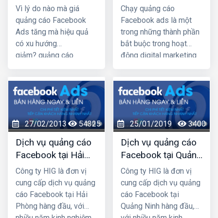
Facebook Ads tăng
facebook của bạn
Vì lý do nào mà giá
Chạy quảng cáo
mà hiệu quả có xu
bị buộc dừng
quảng cáo Facebook
Facebook ads là một
hướng giảm?
Ads tăng mà hiệu quả
trong những thành phần
có xu hướng
bắt buộc trong hoạt
giảm? quảng cáo
động digital marketing
Facebook Ads sao cho
của doanh nghiệp, với
hiệu quả, tiếp cận được
hiệu quả đo lường đáng
nhiều khách hàng tiềm
kể. Thế nhưng, nhiều
năng nhất không phải ai
bài chạy quảng cáo
cũng biết. Hãy cùng
Facebook ads đã bị
27/02/2013
54325
25/01/2019
3400
công ty quảng cáo
facebook chối từ
facebook hải phòng
Dịch vụ quảng cáo
Dịch vụ quảng cáo
giúp bạn giải quyết
Facebook tại Hải
Facebook tại Quảng
những vấn đề trên nhé.
Phòng
Ninh giá rẻ, uy tín
Công ty HIG là đơn vị
Công ty HIG là đơn vị
nhất
cung cấp dịch vụ quảng
cung cấp dịch vụ quảng
cáo Facebook tại Hải
cáo Facebook tại
Phòng hàng đầu, với
Quảng Ninh hàng đầu,
nhiều năm kinh nghiệm
với nhiều năm kinh