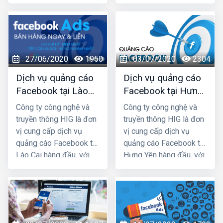
nhiều năm kinh nghiệm
nhiều năm kinh nghiệm
chạy quảng cáo cho
chạy quảng cáo cho
hàng trăm khách hàng
hàng trăm khách hàng
lớn nhỏ ở Hà Nội và các
lớn nhỏ ở Hà Nội và các
tỉnh Miền Bắc, chúng tôi
tỉnh Miền Bắc, chúng tôi
27/06/2020
1950
03/07/2020
2304
chắc chắn sẽ giúp quý
chắc chắn sẽ giúp quý
khách phát triển kinh
khách phát triển kinh
Dịch vụ quảng cáo
Dịch vụ quảng cáo
doanh nhanh chóng.
doanh nhanh chóng.
Facebook tại Lào
Facebook tại Hưng
Cai giá rẻ, uy tín
Yên giá rẻ, uy tín
Công ty công nghệ và
Công ty công nghệ và
truyền thông HIG là đơn
truyền thông HIG là đơn
vị cung cấp dịch vụ
vị cung cấp dịch vụ
quảng cáo Facebook tại
quảng cáo Facebook tại
Lào Cai hàng đầu, với
Hưng Yên hàng đầu, với
nhiều năm kinh nghiệm
nhiều năm kinh nghiệm
chạy quảng cáo cho
chạy quảng cáo cho
hàng trăm khách hàng
hàng trăm khách hàng
lớn nhỏ ở Hà Nội và các
lớn nhỏ ở Hà Nội và các
tỉnh Miền Bắc, chúng tôi
tỉnh Miền Bắc, chúng tôi