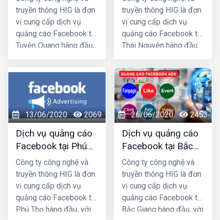
tín
truyền thông HIG là đơn
truyền thông HIG là đơn
vị cung cấp dịch vụ
vị cung cấp dịch vụ
quảng cáo Facebook tại
quảng cáo Facebook tại
Tuyên Quang hàng đầu,
Thái Nguyên hàng đầu,
với nhiều năm kinh
với nhiều năm kinh
nghiệm chạy quảng cáo
nghiệm chạy quảng cáo
cho hàng trăm khách
cho hàng trăm khách
hàng lớn nhỏ ở Hà
hàng lớn nhỏ ở Hà
Nội và các tỉnh Miền
Nội và các tỉnh Miền
13/06/2020
2069
26/06/2020
2453
Bắc, chúng tôi chắc
Bắc, chúng tôi chắc
chắn sẽ giúp quý khách
chắn sẽ giúp quý khách
Dịch vụ quảng cáo
Dịch vụ quảng cáo
phát triển kinh doanh
phát triển kinh doanh
Facebook tại Phú
Facebook tại Bắc
nhanh chóng.
nhanh chóng.
Thọ giá rẻ, uy tín
Giang giá rẻ, uy tín
Công ty công nghệ và
Công ty công nghệ và
truyền thông HIG là đơn
truyền thông HIG là đơn
vị cung cấp dịch vụ
vị cung cấp dịch vụ
quảng cáo Facebook tại
quảng cáo Facebook tại
Phú Thọ hàng đầu, với
Bắc Giang hàng đầu, với