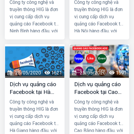
Bình giá rẻ, uy tín
Nội giá rẻ, uy tín
Công ty công nghệ và
Công ty công nghệ và
cho doanh nghiệp/shop.
truyền thông HIG là đơn
truyền thông HIG là đơn
vị cung cấp dịch vụ
vị cung cấp dịch vụ
quảng cáo Facebook tại
quảng cáo Facebook tại
Ninh Bình hàng đầu, với
Hà Nội hàng đầu, với
nhiều năm kinh nghiệm
nhiều năm kinh nghiệm
chạy quảng cáo cho
chạy quảng cáo cho
hàng trăm khách hàng
hàng trăm khách hàng
lớn nhỏ ở Ninh Bình và
lớn nhỏ ở Hà Nội và các
các tỉnh Miền Bắc,
tỉnh Miền Bắc, chúng tôi
25/05/2020
1621
25/05/2020
1591
chúng tôi chắc chắn sẽ
chắc chắn sẽ giúp quý
giúp quý khách phát
khách phát triển kinh
Dịch vụ quảng cáo
Dịch vụ quảng cáo
triển kinh doanh nhanh
doanh nhanh chóng.
Facebook tại Hà
Facebook tại Cao
chóng.
Giang giá rẻ, uy tín
Bằng giá rẻ, uy tín
Công ty công nghệ và
Công ty công nghệ và
truyền thông HIG là đơn
truyền thông HIG là đơn
vị cung cấp dịch vụ
vị cung cấp dịch vụ
quảng cáo Facebook tại
quảng cáo Facebook tại
Hà Giang hàng đầu, với
Cao Bằng hàng đầu, với