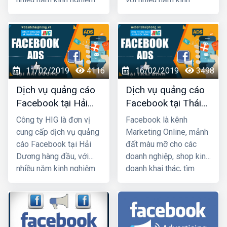
chạy quảng cáo cho
nghiệm chạy quảng cáo
hàng trăm khách hàng
cho hàng trăm khách
lớn nhỏ ở Hải Phòng và
hàng lớn nhỏ ở Quảng
các tỉnh Miền Bắc,
Ninh và toàn quốc Việt
chúng tôi chắc chắn sẽ
Nam, chúng tôi chắc
11/02/2019
4116
16/02/2019
3498
giúp quý khách phát
chắn sẽ giúp quý khách
triển kinh doanh nhanh
phát triển kinh doanh
Dịch vụ quảng cáo
Dịch vụ quảng cáo
chóng.
nhanh chóng.
Facebook tại Hải
Facebook tại Thái
Dương giá rẻ, uy tín
Bình giá rẻ, uy tín
Công ty HIG là đơn vị
Facebook là kênh
nhất
cung cấp dịch vụ quảng
Marketing Online, mảnh
cáo Facebook tại Hải
đất màu mỡ cho các
Dương hàng đầu, với
doanh nghiệp, shop kinh
nhiều năm kinh nghiệm
doanh khai thác, tìm
chạy quảng cáo cho
kiếm khách hàng tiềm
hàng trăm khách hàng
năng ở Thái Bình không
lớn nhỏ ở Hải Dương và
kênh marketing nào
toàn quốc Việt Nam,
bằng. Nếu bạn là người