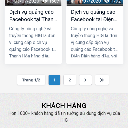
03/07/2020
1607
11/07/2020
1792
chắc chắn sẽ giúp quý
chắc chắn sẽ giúp quý
khách phát triển kinh
khách phát triển kinh
Dịch vụ quảng cáo
Dịch vụ quảng cáo
doanh nhanh chóng.
doanh nhanh chóng.
Facebook tại Thanh
Facebook tại Điện
Hóa giá rẻ, uy tín
Biên giá rẻ, uy tín
Công ty công nghệ và
Công ty công nghệ và
truyền thông HIG là đơn
truyền thông HIG là đơn
vị cung cấp dịch vụ
vị cung cấp dịch vụ
quảng cáo Facebook tại
quảng cáo Facebook tại
Thanh Hóa hàng đầu,
Điện Biên hàng đầu, với
với nhiều năm kinh
nhiều năm kinh nghiệm
nghiệm chạy quảng cáo
chạy quảng cáo cho
cho hàng trăm khách
hàng trăm khách hàng
Trang 1/2
1
2
hàng lớn nhỏ ở Hà
lớn nhỏ ở Hà Nội và các
Nội và các tỉnh Miền
tỉnh Miền Bắc, chúng tôi
Bắc, chúng tôi chắc
chắc chắn sẽ giúp quý
chắn sẽ giúp quý khách
khách phát triển kinh
KHÁCH HÀNG
phát triển kinh doanh
doanh nhanh chóng.
Hơn 1000+ khách hàng đã tin tưởng sử dụng dịch vụ của
nhanh chóng.
HIG