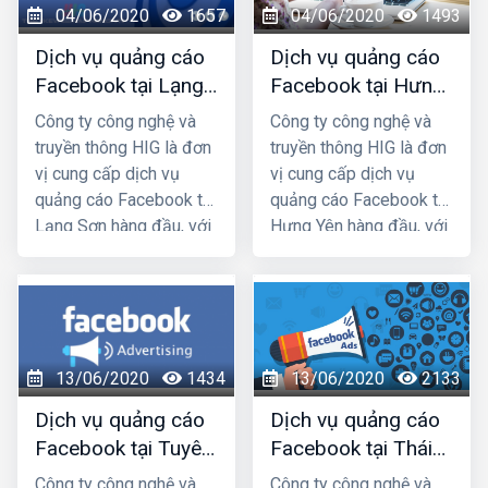
04/06/2020
1657
04/06/2020
1493
chắc chắn sẽ giúp quý
chắc chắn sẽ giúp quý
khách phát triển kinh
khách phát triển kinh
Dịch vụ quảng cáo
Dịch vụ quảng cáo
doanh nhanh chóng.
doanh nhanh chóng.
Facebook tại Lạng
Facebook tại Hưng
Sơn giá rẻ, uy tín
Yên giá rẻ, uy tín
Công ty công nghệ và
Công ty công nghệ và
truyền thông HIG là đơn
truyền thông HIG là đơn
vị cung cấp dịch vụ
vị cung cấp dịch vụ
quảng cáo Facebook tại
quảng cáo Facebook tại
Lạng Sơn hàng đầu, với
Hưng Yên hàng đầu, với
nhiều năm kinh nghiệm
nhiều năm kinh nghiệm
chạy quảng cáo cho
chạy quảng cáo cho
hàng trăm khách hàng
hàng trăm khách hàng
lớn nhỏ ở Hà Nội và các
lớn nhỏ ở Hà Nội và các
tỉnh Miền Bắc, chúng tôi
tỉnh Miền Bắc, chúng tôi
13/06/2020
1434
13/06/2020
2133
chắc chắn sẽ giúp quý
chắc chắn sẽ giúp quý
khách phát triển kinh
khách phát triển kinh
Dịch vụ quảng cáo
Dịch vụ quảng cáo
doanh nhanh chóng.
doanh nhanh chóng.
Facebook tại Tuyên
Facebook tại Thái
Quang giá rẻ, uy tín
Nguyên giá rẻ, uy
Công ty công nghệ và
Công ty công nghệ và