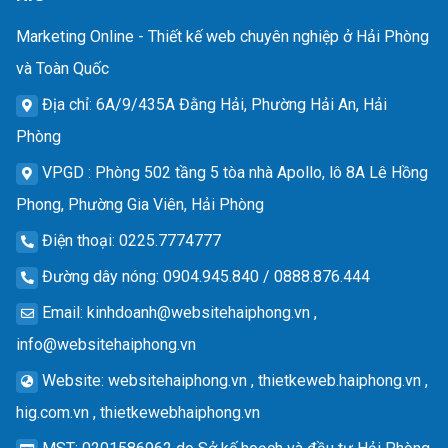
Marketing Online - Thiết kế web chuyên nghiệp ở Hải Phòng
và Toàn Quốc
Địa chỉ
: 6A/9/435A Đằng Hải, Phường Hải An, Hải
Phòng
VPGD
: Phòng 502 tầng 5 tòa nhà Apollo, lô 8A Lê Hồng
Phong, Phường Gia Viên, Hải Phòng
Điện thoại
: 0225.7774777
Đường dây nóng
: 0904.945.840 / 0888.876.444
Email
:
kinhdoanh@websitehaiphong.vn
,
info@websitehaiphong.vn
Website
: websitehaiphong.vn , thietkeweb.haiphong.vn ,
hig.com.vn , thietkewebhaiphong.vn