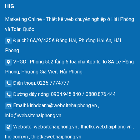
HIG
Marketing Online - Thiết kế web chuyên nghiệp ở Hải Phòng
và Toàn Quốc
Địa chỉ
: 6A/9/435A Đằng Hải, Phường Hải An, Hải
Phòng
VPGD
: Phòng 502 tầng 5 tòa nhà Apollo, lô 8A Lê Hồng
Phong, Phường Gia Viên, Hải Phòng
Điện thoại
: 0225.7774777
Đường dây nóng
: 0904.945.840 / 0888.876.444
Email
:
kinhdoanh@websitehaiphong.vn
,
info@websitehaiphong.vn
Website
: websitehaiphong.vn , thietkeweb.haiphong.vn ,
hig.com.vn , thietkewebhaiphong.vn