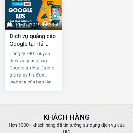
rất thấp. Ngoài việc
Marketing để phát
giúp cho khách hàng
triển kinh doanh, truyền
chủ động tìm đến bạn
thông thương hiệu. Quý
còn có tác dụng trong
đơn vị, doanh nghiệp
11/02/2019
3359
việc lan tỏa, tăng nhận
có nhu cầu về quảng
Dịch vụ quảng cáo
diện thương hiệu của
cáo Zalo tại Hải Dương
Google tại Hải
bạn trên Internet
hãy liên hệ ngay với
Dương giá rẻ
HIG chúng tôi để được
Công ty HIG chuyên
tư vấn, hỗ trợ tốt nhất.
dịch vụ quảng cáo
Google tại Hải Dương
giá rẻ, uy tín, đưa
website của bạn lên
Top Google ngay, mang
lại hiệu quả kinh doanh
nhanh chóng với chi phí
thấp
KHÁCH HÀNG
Hơn 1000+ khách hàng đã tin tưởng sử dụng dịch vụ của
HIG