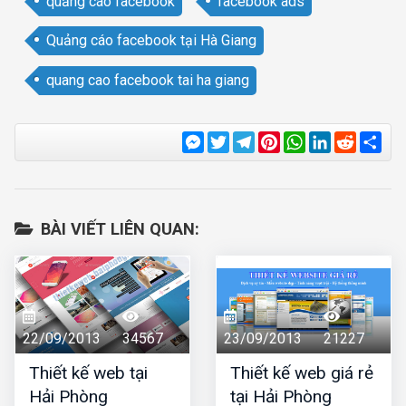
quảng cáo facebook
facebook ads
Quảng cáo facebook tại Hà Giang
quang cao facebook tai ha giang
Messenger
Twitter
Telegram
Pinterest
WhatsApp
LinkedIn
Reddit
Sha
BÀI VIẾT LIÊN QUAN:
22/09/2013
34567
23/09/2013
21227
Thiết kế web tại
Thiết kế web giá rẻ
Hải Phòng
tại Hải Phòng