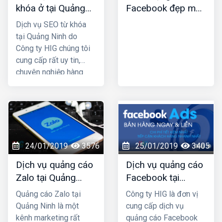
khóa ở tại Quảng
Facebook đẹp mới
truyền thống. HIG là
Ninh
nhất
công ty thiết kế web tại
Dịch vụ SEO từ khóa
Nam Định uy tín chuyên
tại Quảng Ninh do
nghiệp được nhiều
Công ty HIG chúng tôi
khách hàng lựa chọn,
cung cấp rất uy tin,
hãy liên hệ ngay với
chuyên nghiệp hàng
chúng tôi để được tư
đầu ở tại Quảng Ninh;
vấn hỗ trợ tốt nhất.
công ty chúng tôi với
nhiều năm kinh nghiệm
trong lĩnh vực SEO top
Google và đã mang lại
thành công cho rất
24/01/2019
3576
25/01/2019
3405
nhiều khách hàng trên
Dịch vụ quảng cáo
Dịch vụ quảng cáo
khắp Việt Nam.
Zalo tại Quảng
Facebook tại
Ninh uy tín và giá
Quảng Ninh giá rẻ,
Quảng cáo Zalo tại
Công ty HIG là đơn vị
rẻ nhất
uy tín nhất
Quảng Ninh là một
cung cấp dịch vụ
kênh marketing rất
quảng cáo Facebook