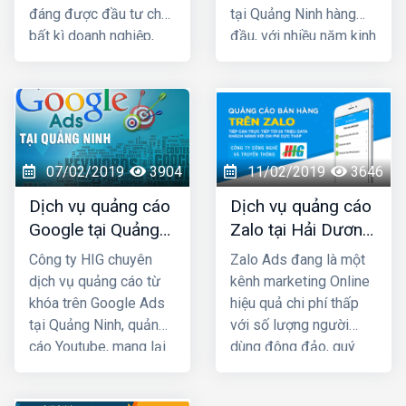
đáng được đầu tư cho
tại Quảng Ninh hàng
bất kì doanh nghiệp,
đầu, với nhiều năm kinh
cửa hàng nào kinh
nghiệm chạy quảng
doanh các mặt hàng
cáo cho hàng trăm
dành cho giới trẻ. Bởi lẽ
khách hàng lớn nhỏ ở
100% người dùng Zalo
Quảng Ninh và toàn
đều là người thật cùng
quốc Việt Nam, chúng
với hơn 80+ triệu người
tôi chắc chắn sẽ giúp
07/02/2019
3904
11/02/2019
3646
dùng thường xuyên, vì
quý khách phát triển
Dịch vụ quảng cáo
Dịch vụ quảng cáo
vậy một khi mẫu quảng
kinh doanh nhanh
Google tại Quảng
Zalo tại Hải Dương
cáo của bạn xuất hiện
chóng.
Ninh giá rẻ
giá rẻ, uy tín nhất
là chắc chắn sẽ được
Công ty HIG chuyên
Zalo Ads đang là một
tiếp cận với những
dịch vụ quảng cáo từ
kênh marketing Online
khách hàng có nhu cầu
khóa trên Google Ads
hiệu quả chi phí thấp
mua bán thật, đúng với
tại Quảng Ninh, quảng
với số lượng người
nhu cầu sử dụng sản
cáo Youtube, mang lại
dùng đông đảo, quý
phẩm, dịch vụ.
hiệu quả kinh doanh
khách cần phải khai
nhanh chóng với chi phí
thác triệt để kênh Zalo