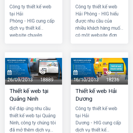
Công ty thiết kế web
Công ty thiết kế web
tại Hải
Hải Phòng - HIG hiểu
Phòng - HIG cung cấp
được nhu cầu của
dịch vụ thiết kế
nhiều khách hàng muốn
website chuyên
có một website đơn
nghiệp hàng đầu Hải
giản, không cần quá
Phòng, với chi phí thiết
cầu kỳ, phức tạp và đã
kế web hợp lý, giá cả
đưa ra chương trình
cạnh tranh nhất. Công
thiết kế website giá rẻ
ty chúng tôi có đội ngũ
tại hải phòng chỉ với
lập trình nhiều kinh
4 triệu -> 5 triệu đồng
26/09/2013
18889
16/10/2013
18236
nhgiệm, đội ngũ tư vấn
(trọn gói đã bao gồm
Thiết kế web tại
Thiết kế web Hải
am hiểu nhiệt tình với
tên miền .com +
Quảng Ninh
Dương
khách hàng. Mã
hosting + chứng thực
nguồn website dùng
tên miền SSL) là quý
Để đáp ứng nhu cầu
Công ty thiết kế web
thiết kế được chúng tôi
khách đã có một
thiết kế web tại Quảng
tại Hải
tự phát triển có độ bảo
website hoàn chỉnh
Ninh, công ty chúng tôi
Dương - HIG cung cấp
mật cao, dễ dàng sử
đưa vào hoạt động
đã mở thêm dịch vụ
dịch vụ thiết kế