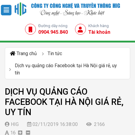
Đường dây nóng
Khách hàng
0904.945.840
Tài khoản
Trang chủ
Tin tức
Dịch vụ quảng cáo Facebook tại Hà Nội giá rẻ, uy
tín
DỊCH VỤ QUẢNG CÁO
FACEBOOK TẠI HÀ NỘI GIÁ RẺ,
UY TÍN
HIG
02/11/2019 16:38:00
2166
16