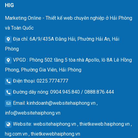
HIG
Marketing Online - Thiết kế web chuyên nghiệp ở Hải Phòng
và Toàn Quốc
Địa chỉ
: 6A/9/435A Đằng Hải, Phường Hải An, Hải
Phòng
VPGD
: Phòng 502 tầng 5 tòa nhà Apollo, lô 8A Lê Hồng
Phong, Phường Gia Viên, Hải Phòng
Điện thoại
: 0225.7774777
Đường dây nóng
: 0904.945.840 / 0888.876.444
Email
:
kinhdoanh@websitehaiphong.vn
,
info@websitehaiphong.vn
Website
: websitehaiphong.vn , thietkeweb.haiphong.vn ,
hig.com.vn , thietkewebhaiphong.vn