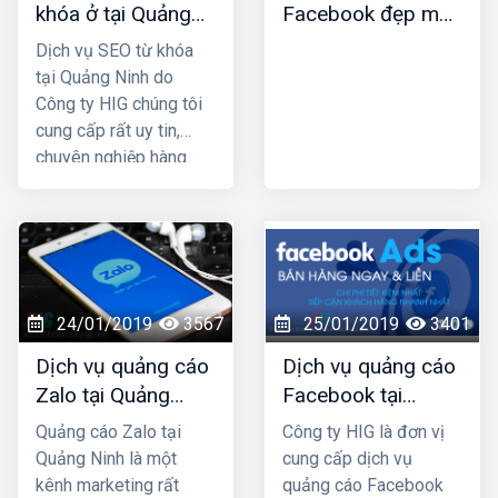
khóa ở tại Quảng
Facebook đẹp mới
truyền thống. HIG là
Ninh
nhất
công ty thiết kế web tại
Dịch vụ SEO từ khóa
Nam Định uy tín chuyên
tại Quảng Ninh do
nghiệp được nhiều
Công ty HIG chúng tôi
khách hàng lựa chọn,
cung cấp rất uy tin,
hãy liên hệ ngay với
chuyên nghiệp hàng
chúng tôi để được tư
đầu ở tại Quảng Ninh;
vấn hỗ trợ tốt nhất.
công ty chúng tôi với
nhiều năm kinh nghiệm
trong lĩnh vực SEO top
Google và đã mang lại
thành công cho rất
24/01/2019
3567
25/01/2019
3401
nhiều khách hàng trên
Dịch vụ quảng cáo
Dịch vụ quảng cáo
khắp Việt Nam.
Zalo tại Quảng
Facebook tại
Ninh uy tín và giá
Quảng Ninh giá rẻ,
Quảng cáo Zalo tại
Công ty HIG là đơn vị
rẻ nhất
uy tín nhất
Quảng Ninh là một
cung cấp dịch vụ
kênh marketing rất
quảng cáo Facebook