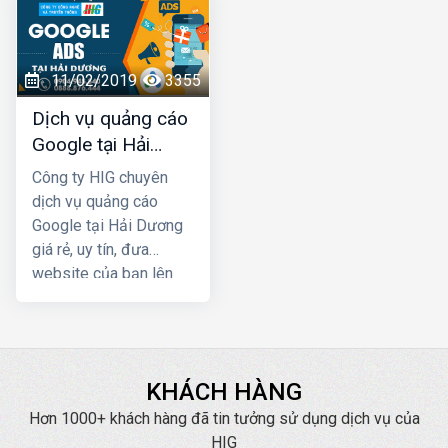
rất thấp. Ngoài việc
Marketing để phát
giúp cho khách hàng
triển kinh doanh, truyền
chủ động tìm đến bạn
thông thương hiệu. Quý
còn có tác dụng trong
đơn vị, doanh nghiệp
11/02/2019
3355
việc lan tỏa, tăng nhận
có nhu cầu về quảng
Dịch vụ quảng cáo
diện thương hiệu của
cáo Zalo tại Hải Dương
Google tại Hải
bạn trên Internet
hãy liên hệ ngay với
Dương giá rẻ
HIG chúng tôi để được
Công ty HIG chuyên
tư vấn, hỗ trợ tốt nhất.
dịch vụ quảng cáo
Google tại Hải Dương
giá rẻ, uy tín, đưa
website của bạn lên
Top Google ngay, mang
lại hiệu quả kinh doanh
nhanh chóng với chi phí
thấp
KHÁCH HÀNG
Hơn 1000+ khách hàng đã tin tưởng sử dụng dịch vụ của
HIG