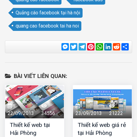
Quảng cáo facebook tại hà nội
quang cao facebook tai ha noi
Messenger
Twitter
Telegram
Pinterest
WhatsApp
LinkedIn
Reddit
Sha
BÀI VIẾT LIÊN QUAN:
22/09/2013
34556
23/09/2013
21222
Thiết kế web tại
Thiết kế web giá rẻ
Hải Phòng
tại Hải Phòng