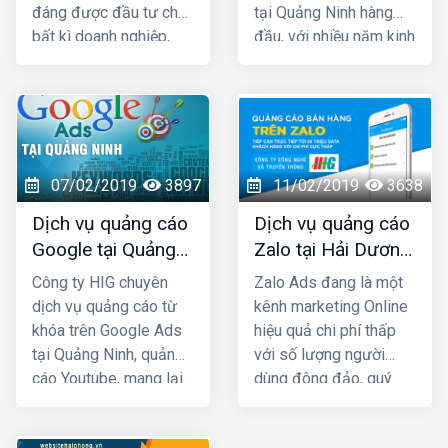
đáng được đầu tư cho
tại Quảng Ninh hàng
bất kì doanh nghiệp,
đầu, với nhiều năm kinh
cửa hàng nào kinh
nghiệm chạy quảng
doanh các mặt hàng
cáo cho hàng trăm
dành cho giới trẻ. Bởi lẽ
khách hàng lớn nhỏ ở
100% người dùng Zalo
Quảng Ninh và toàn
đều là người thật cùng
quốc Việt Nam, chúng
với hơn 80+ triệu người
tôi chắc chắn sẽ giúp
07/02/2019
3897
11/02/2019
3638
dùng thường xuyên, vì
quý khách phát triển
Dịch vụ quảng cáo
Dịch vụ quảng cáo
vậy một khi mẫu quảng
kinh doanh nhanh
Google tại Quảng
Zalo tại Hải Dương
cáo của bạn xuất hiện
chóng.
Ninh giá rẻ
giá rẻ, uy tín nhất
là chắc chắn sẽ được
Công ty HIG chuyên
Zalo Ads đang là một
tiếp cận với những
dịch vụ quảng cáo từ
kênh marketing Online
khách hàng có nhu cầu
khóa trên Google Ads
hiệu quả chi phí thấp
mua bán thật, đúng với
tại Quảng Ninh, quảng
với số lượng người
nhu cầu sử dụng sản
cáo Youtube, mang lại
dùng đông đảo, quý
phẩm, dịch vụ.
hiệu quả kinh doanh
khách cần phải khai
nhanh chóng với chi phí
thác triệt để kênh Zalo