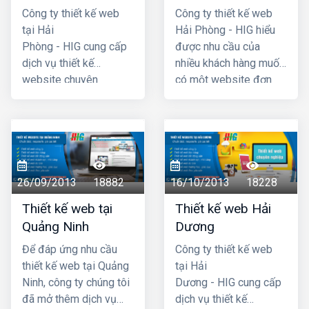
Công ty thiết kế web
Công ty thiết kế web
tại Hải
Hải Phòng - HIG hiểu
Phòng - HIG cung cấp
được nhu cầu của
dịch vụ thiết kế
nhiều khách hàng muốn
website chuyên
có một website đơn
nghiệp hàng đầu Hải
giản, không cần quá
Phòng, với chi phí thiết
cầu kỳ, phức tạp và đã
kế web hợp lý, giá cả
đưa ra chương trình
cạnh tranh nhất. Công
thiết kế website giá rẻ
ty chúng tôi có đội ngũ
tại hải phòng chỉ với
lập trình nhiều kinh
4 triệu -> 5 triệu đồng
26/09/2013
18882
16/10/2013
18228
nhgiệm, đội ngũ tư vấn
(trọn gói đã bao gồm
Thiết kế web tại
Thiết kế web Hải
am hiểu nhiệt tình với
tên miền .com +
Quảng Ninh
Dương
khách hàng. Mã
hosting + chứng thực
nguồn website dùng
tên miền SSL) là quý
Để đáp ứng nhu cầu
Công ty thiết kế web
thiết kế được chúng tôi
khách đã có một
thiết kế web tại Quảng
tại Hải
tự phát triển có độ bảo
website hoàn chỉnh
Ninh, công ty chúng tôi
Dương - HIG cung cấp
mật cao, dễ dàng sử
đưa vào hoạt động
đã mở thêm dịch vụ
dịch vụ thiết kế