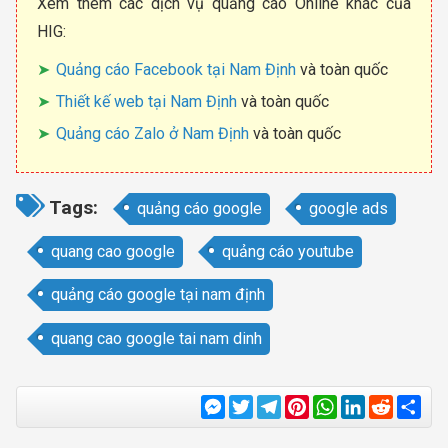
Xem thêm các dịch vụ quảng cáo Online khác của
HIG:
Quảng cáo Facebook tại Nam Định
và toàn quốc
Thiết kế web tại Nam Định
và toàn quốc
Quảng cáo Zalo ở Nam Định
và toàn quốc
Tags:
quảng cáo google
google ads
quang cao google
quảng cáo youtube
quảng cáo google tại nam định
quang cao google tai nam dinh
Messenger
Twitter
Telegram
Pinterest
WhatsApp
LinkedIn
Reddit
Sha