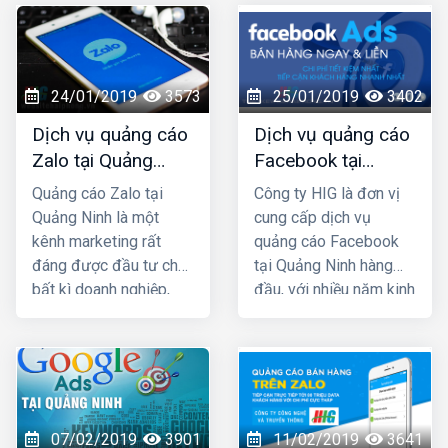
nhiều năm kinh nghiệm
trong lĩnh vực SEO top
Google và đã mang lại
thành công cho rất
24/01/2019
3573
25/01/2019
3402
nhiều khách hàng trên
Dịch vụ quảng cáo
Dịch vụ quảng cáo
khắp Việt Nam.
Zalo tại Quảng
Facebook tại
Ninh uy tín và giá
Quảng Ninh giá rẻ,
Quảng cáo Zalo tại
Công ty HIG là đơn vị
rẻ nhất
uy tín nhất
Quảng Ninh là một
cung cấp dịch vụ
kênh marketing rất
quảng cáo Facebook
đáng được đầu tư cho
tại Quảng Ninh hàng
bất kì doanh nghiệp,
đầu, với nhiều năm kinh
cửa hàng nào kinh
nghiệm chạy quảng
doanh các mặt hàng
cáo cho hàng trăm
dành cho giới trẻ. Bởi lẽ
khách hàng lớn nhỏ ở
100% người dùng Zalo
Quảng Ninh và toàn
đều là người thật cùng
quốc Việt Nam, chúng
với hơn 80+ triệu người
tôi chắc chắn sẽ giúp
07/02/2019
3901
11/02/2019
3641