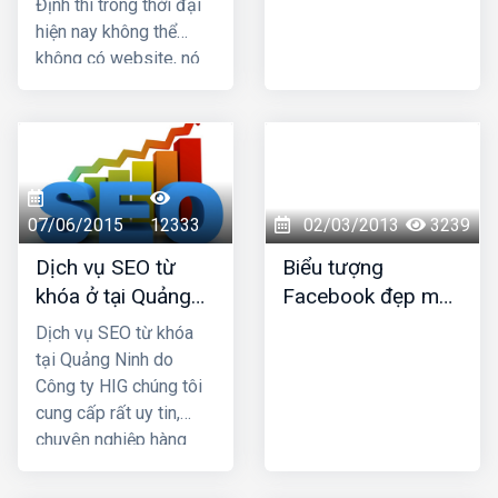
Định thì trong thời đại
hiện nay không thể
không có website, nó
là công cụ tuyệt vời hỗ
trợ cho việc marketing
giới thiệu sản phẩm
dịch vụ của bạn đến
mọi người nhanh chóng
với chi phí rẻ hơn rất
07/06/2015
12333
02/03/2013
3239
nhiều so với các
Dịch vụ SEO từ
Biểu tượng
phương thức marketing
khóa ở tại Quảng
Facebook đẹp mới
truyền thống. HIG là
Ninh
nhất
công ty thiết kế web tại
Dịch vụ SEO từ khóa
Nam Định uy tín chuyên
tại Quảng Ninh do
nghiệp được nhiều
Công ty HIG chúng tôi
khách hàng lựa chọn,
cung cấp rất uy tin,
hãy liên hệ ngay với
chuyên nghiệp hàng
chúng tôi để được tư
đầu ở tại Quảng Ninh;
vấn hỗ trợ tốt nhất.
công ty chúng tôi với