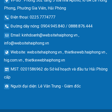
VPGD
: Phòng 502 tầng 5 tòa nhà Apollo, lô 8A Lê Hồng
Phong, Phường Gia Viên, Hải Phòng
Điện thoại
: 0225.7774777
Đường dây nóng
: 0904.945.840 / 0888.876.444
Email
:
kinhdoanh@websitehaiphong.vn
,
info@websitehaiphong.vn
Website
: websitehaiphong.vn , thietkeweb.haiphong.vn ,
hig.com.vn , thietkewebhaiphong.vn
MST
: 0201586962 do Sở kế hoạch và đầu tư Hải Phòng
cấp
Người đại diện
: Lê Văn Trung - Giám đốc