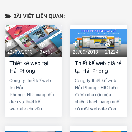
BÀI VIẾT LIÊN QUAN:
22/09/2013
34563
23/09/2013
21224
Thiết kế web tại
Thiết kế web giá rẻ
Hải Phòng
tại Hải Phòng
Công ty thiết kế web
Công ty thiết kế web
tại Hải
Hải Phòng - HIG hiểu
Phòng - HIG cung cấp
được nhu cầu của
dịch vụ thiết kế
nhiều khách hàng muốn
website chuyên
có một website đơn
nghiệp hàng đầu Hải
giản, không cần quá
Phòng, với chi phí thiết
cầu kỳ, phức tạp và đã
kế web hợp lý, giá cả
đưa ra chương trình