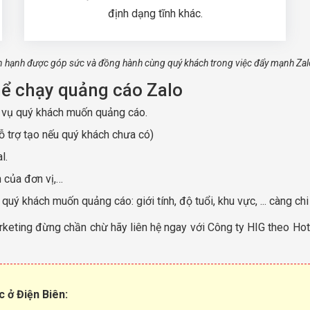
định dạng tĩnh khác.
n hạnh được góp sức và đồng hành cùng quý khách trong việc đẩy mạnh Zalo
hể chạy quảng cáo Zalo
h vụ quý khách muốn quảng cáo.
ỗ trợ tạo nếu quý khách chưa có)
l.
n của đơn vị,…
 khách muốn quảng cáo: giới tính, độ tuổi, khu vực, ... càng chi 
rketing đừng chần chừ hãy liên hệ ngay với Công ty HIG theo Hot
 ở Điện Biên: