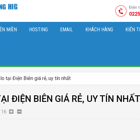
Điện 
0225
ÊN MIỀN
HOSTING
EMAIL
KHÁCH HÀNG
KIẾN 
HIỆU
M SÓC WEBSITE & SEO TỔNG THỂ
OK
KIẾN THỨC MARKETI
 tại Điện Biên giá rẻ, uy tín nhất
I ĐIỆN BIÊN GIÁ RẺ, UY TÍN NHẤ
16