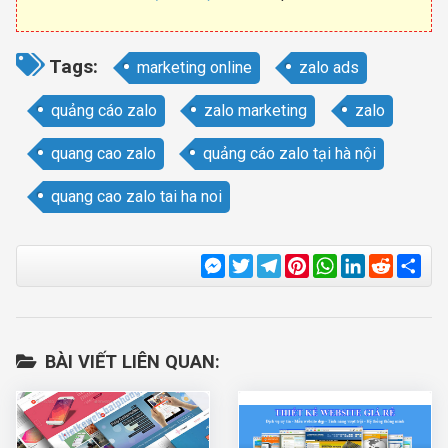
Tags:
marketing online
zalo ads
quảng cáo zalo
zalo marketing
zalo
quang cao zalo
quảng cáo zalo tại hà nội
quang cao zalo tai ha noi
Messenger
Twitter
Telegram
Pinterest
WhatsApp
LinkedIn
Reddit
Sha
BÀI VIẾT LIÊN QUAN: