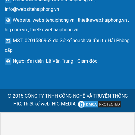
info@websitehaiphong.vn
Website
: websitehaiphong.vn , thietkeweb.haiphong.vn ,
hig.com.vn , thietkewebhaiphong.vn
MST
: 0201586962 do Sở kế hoạch và đầu tư Hải Phòng
cấp
Người đại diện
: Lê Văn Trung - Giám đốc
© 2015
CÔNG TY TNHH CÔNG NGHỆ VÀ TRUYỀN THÔNG
HIG.
Thiết kế web
:
HIG MEDIA