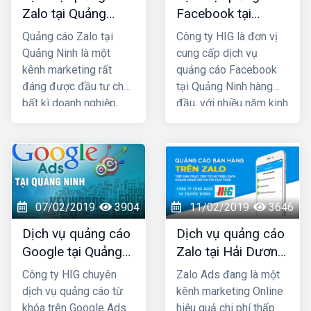
Zalo tại Quảng
Facebook tại
Ninh uy tín và giá
Quảng Ninh giá rẻ,
Quảng cáo Zalo tại
Công ty HIG là đơn vị
rẻ nhất
uy tín nhất
Quảng Ninh là một
cung cấp dịch vụ
kênh marketing rất
quảng cáo Facebook
đáng được đầu tư cho
tại Quảng Ninh hàng
bất kì doanh nghiệp,
đầu, với nhiều năm kinh
cửa hàng nào kinh
nghiệm chạy quảng
doanh các mặt hàng
cáo cho hàng trăm
dành cho giới trẻ. Bởi lẽ
khách hàng lớn nhỏ ở
100% người dùng Zalo
Quảng Ninh và toàn
đều là người thật cùng
quốc Việt Nam, chúng
với hơn 80+ triệu người
tôi chắc chắn sẽ giúp
07/02/2019
3904
11/02/2019
3646
dùng thường xuyên, vì
quý khách phát triển
Dịch vụ quảng cáo
Dịch vụ quảng cáo
vậy một khi mẫu quảng
kinh doanh nhanh
Google tại Quảng
Zalo tại Hải Dương
cáo của bạn xuất hiện
chóng.
Ninh giá rẻ
giá rẻ, uy tín nhất
là chắc chắn sẽ được
Công ty HIG chuyên
Zalo Ads đang là một
tiếp cận với những
dịch vụ quảng cáo từ
kênh marketing Online
khách hàng có nhu cầu
khóa trên Google Ads
hiệu quả chi phí thấp