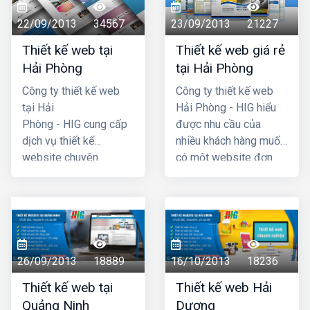
22/09/2013
34567
23/09/2013
21227
Thiết kế web tại
Thiết kế web giá rẻ
Hải Phòng
tại Hải Phòng
Công ty thiết kế web
Công ty thiết kế web
tại Hải
Hải Phòng - HIG hiểu
Phòng - HIG cung cấp
được nhu cầu của
dịch vụ thiết kế
nhiều khách hàng muốn
website chuyên
có một website đơn
nghiệp hàng đầu Hải
giản, không cần quá
Phòng, với chi phí thiết
cầu kỳ, phức tạp và đã
kế web hợp lý, giá cả
đưa ra chương trình
cạnh tranh nhất. Công
thiết kế website giá rẻ
ty chúng tôi có đội ngũ
tại hải phòng chỉ với
lập trình nhiều kinh
4 triệu -> 5 triệu đồng
26/09/2013
18889
16/10/2013
18236
nhgiệm, đội ngũ tư vấn
(trọn gói đã bao gồm
Thiết kế web tại
Thiết kế web Hải
am hiểu nhiệt tình với
tên miền .com +
Quảng Ninh
Dương
khách hàng. Mã
hosting + chứng thực