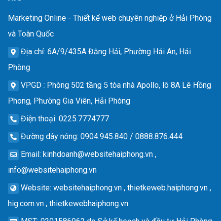
Marketing Online - Thiết kế web chuyên nghiệp ở Hải Phòng
và Toàn Quốc
Địa chỉ
: 6A/9/435A Đằng Hải, Phường Hải An, Hải
Phòng
VPGD
: Phòng 502 tầng 5 tòa nhà Apollo, lô 8A Lê Hồng
Phong, Phường Gia Viên, Hải Phòng
Điện thoại
: 0225.7774777
Đường dây nóng
: 0904.945.840 / 0888.876.444
Email
:
kinhdoanh@websitehaiphong.vn
,
info@websitehaiphong.vn
Website
: websitehaiphong.vn , thietkeweb.haiphong.vn ,
hig.com.vn , thietkewebhaiphong.vn