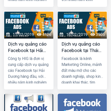
chạy quảng cáo cho
nghiệm chạy quảng cáo
hàng trăm khách hàng
cho hàng trăm khách
lớn nhỏ ở Hải Phòng và
hàng lớn nhỏ ở Quảng
các tỉnh Miền Bắc,
Ninh và toàn quốc Việt
chúng tôi chắc chắn sẽ
Nam, chúng tôi chắc
11/02/2019
4126
16/02/2019
3505
giúp quý khách phát
chắn sẽ giúp quý khách
triển kinh doanh nhanh
phát triển kinh doanh
Dịch vụ quảng cáo
Dịch vụ quảng cáo
chóng.
nhanh chóng.
Facebook tại Hải
Facebook tại Thái
Dương giá rẻ, uy tín
Bình giá rẻ, uy tín
Công ty HIG là đơn vị
Facebook là kênh
nhất
cung cấp dịch vụ quảng
Marketing Online, mảnh
cáo Facebook tại Hải
đất màu mỡ cho các
Dương hàng đầu, với
doanh nghiệp, shop kinh
nhiều năm kinh nghiệm
doanh khai thác, tìm
chạy quảng cáo cho
kiếm khách hàng tiềm
hàng trăm khách hàng
năng ở Thái Bình không
lớn nhỏ ở Hải Dương và
kênh marketing nào
toàn quốc Việt Nam,
bằng. Nếu bạn là người