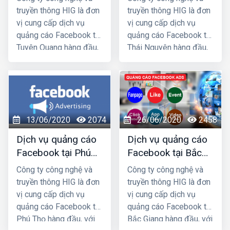
tín
truyền thông HIG là đơn
truyền thông HIG là đơn
vị cung cấp dịch vụ
vị cung cấp dịch vụ
quảng cáo Facebook tại
quảng cáo Facebook tại
Tuyên Quang hàng đầu,
Thái Nguyên hàng đầu,
với nhiều năm kinh
với nhiều năm kinh
nghiệm chạy quảng cáo
nghiệm chạy quảng cáo
cho hàng trăm khách
cho hàng trăm khách
hàng lớn nhỏ ở Hà
hàng lớn nhỏ ở Hà
Nội và các tỉnh Miền
Nội và các tỉnh Miền
13/06/2020
2074
26/06/2020
2458
Bắc, chúng tôi chắc
Bắc, chúng tôi chắc
chắn sẽ giúp quý khách
chắn sẽ giúp quý khách
Dịch vụ quảng cáo
Dịch vụ quảng cáo
phát triển kinh doanh
phát triển kinh doanh
Facebook tại Phú
Facebook tại Bắc
nhanh chóng.
nhanh chóng.
Thọ giá rẻ, uy tín
Giang giá rẻ, uy tín
Công ty công nghệ và
Công ty công nghệ và
truyền thông HIG là đơn
truyền thông HIG là đơn
vị cung cấp dịch vụ
vị cung cấp dịch vụ
quảng cáo Facebook tại
quảng cáo Facebook tại
Phú Thọ hàng đầu, với
Bắc Giang hàng đầu, với