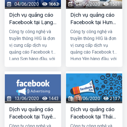
04/06/2020
1662
04/06/2020
1501
chắc chắn sẽ giúp quý
chắc chắn sẽ giúp quý
khách phát triển kinh
khách phát triển kinh
Dịch vụ quảng cáo
Dịch vụ quảng cáo
doanh nhanh chóng.
doanh nhanh chóng.
Facebook tại Lạng
Facebook tại Hưng
Sơn giá rẻ, uy tín
Yên giá rẻ, uy tín
Công ty công nghệ và
Công ty công nghệ và
truyền thông HIG là đơn
truyền thông HIG là đơn
vị cung cấp dịch vụ
vị cung cấp dịch vụ
quảng cáo Facebook tại
quảng cáo Facebook tại
Lạng Sơn hàng đầu, với
Hưng Yên hàng đầu, với
nhiều năm kinh nghiệm
nhiều năm kinh nghiệm
chạy quảng cáo cho
chạy quảng cáo cho
hàng trăm khách hàng
hàng trăm khách hàng
lớn nhỏ ở Hà Nội và các
lớn nhỏ ở Hà Nội và các
tỉnh Miền Bắc, chúng tôi
tỉnh Miền Bắc, chúng tôi
13/06/2020
1443
13/06/2020
2137
chắc chắn sẽ giúp quý
chắc chắn sẽ giúp quý
khách phát triển kinh
khách phát triển kinh
Dịch vụ quảng cáo
Dịch vụ quảng cáo
doanh nhanh chóng.
doanh nhanh chóng.
Facebook tại Tuyên
Facebook tại Thái
Quang giá rẻ, uy tín
Nguyên giá rẻ, uy
Công ty công nghệ và
Công ty công nghệ và