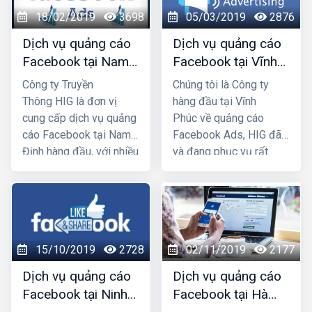
chúng tôi chắc chắn sẽ
đang kinh doanh thì
18/02/2019
3698
05/03/2019
2876
giúp quý khách phát
không thể bỏ qua dịch
triển kinh doanh nhanh
vụ chạy quảng
Dịch vụ quảng cáo
Dịch vụ quảng cáo
chóng.
cáo Facebook được,
Facebook tại Nam
Facebook tại Vĩnh
hãy liên hệ ngay với HIG
Định giá rẻ, uy tín
Phúc giá rẻ, uy tín
Công ty Truyền
Chúng tôi là Công ty
chúng tôi để chúng tôi
Thông HIG là đơn vị
hàng đầu tại Vĩnh
giúp bạn khai thác
cung cấp dịch vụ quảng
Phúc về quảng cáo
Facebook để phát triển
cáo Facebook tại Nam
Facebook Ads, HIG đã
kinh doanh.
Định hàng đầu, với nhiều
và đang phục vụ rất
năm kinh nghiệm chạy
nhiều doanh
quảng cáo Facebook
nghiệp/shop tiếp cận và
cho hàng trăm khách
tương tác thành công
hàng lớn nhỏ ở Nam
với nhiều khách hàng
Định và toàn quốc Việt
thông qua kênh
15/10/2019
2728
02/11/2019
2177
Nam, chúng tôi chắc
Facebook Marketing,
chắn sẽ giúp quý khách
mang lại hiệu quả về
Dịch vụ quảng cáo
Dịch vụ quảng cáo
phát triển kinh doanh
doanh số cao hơn, cũng
Facebook tại Ninh
Facebook tại Hà
nhanh chóng.
như uy tín thương hiệu