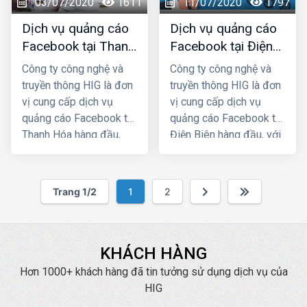
03/07/2020
1611
11/07/2020
1797
chắc chắn sẽ giúp quý
chắc chắn sẽ giúp quý
khách phát triển kinh
khách phát triển kinh
Dịch vụ quảng cáo
Dịch vụ quảng cáo
doanh nhanh chóng.
doanh nhanh chóng.
Facebook tại Thanh
Facebook tại Điện
Hóa giá rẻ, uy tín
Biên giá rẻ, uy tín
Công ty công nghệ và
Công ty công nghệ và
truyền thông HIG là đơn
truyền thông HIG là đơn
vị cung cấp dịch vụ
vị cung cấp dịch vụ
quảng cáo Facebook tại
quảng cáo Facebook tại
Thanh Hóa hàng đầu,
Điện Biên hàng đầu, với
với nhiều năm kinh
nhiều năm kinh nghiệm
nghiệm chạy quảng cáo
chạy quảng cáo cho
cho hàng trăm khách
hàng trăm khách hàng
Trang 1/2
1
2
hàng lớn nhỏ ở Hà
lớn nhỏ ở Hà Nội và các
Nội và các tỉnh Miền
tỉnh Miền Bắc, chúng tôi
Bắc, chúng tôi chắc
chắc chắn sẽ giúp quý
chắn sẽ giúp quý khách
khách phát triển kinh
KHÁCH HÀNG
phát triển kinh doanh
doanh nhanh chóng.
Hơn 1000+ khách hàng đã tin tưởng sử dụng dịch vụ của
nhanh chóng.
HIG