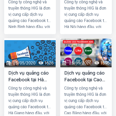
Bình giá rẻ, uy tín
Nội giá rẻ, uy tín
Công ty công nghệ và
Công ty công nghệ và
cho doanh nghiệp/shop.
truyền thông HIG là đơn
truyền thông HIG là đơn
vị cung cấp dịch vụ
vị cung cấp dịch vụ
quảng cáo Facebook tại
quảng cáo Facebook tại
Ninh Bình hàng đầu, với
Hà Nội hàng đầu, với
nhiều năm kinh nghiệm
nhiều năm kinh nghiệm
chạy quảng cáo cho
chạy quảng cáo cho
hàng trăm khách hàng
hàng trăm khách hàng
lớn nhỏ ở Ninh Bình và
lớn nhỏ ở Hà Nội và các
các tỉnh Miền Bắc,
tỉnh Miền Bắc, chúng tôi
25/05/2020
1626
25/05/2020
1596
chúng tôi chắc chắn sẽ
chắc chắn sẽ giúp quý
giúp quý khách phát
khách phát triển kinh
Dịch vụ quảng cáo
Dịch vụ quảng cáo
triển kinh doanh nhanh
doanh nhanh chóng.
Facebook tại Hà
Facebook tại Cao
chóng.
Giang giá rẻ, uy tín
Bằng giá rẻ, uy tín
Công ty công nghệ và
Công ty công nghệ và
truyền thông HIG là đơn
truyền thông HIG là đơn
vị cung cấp dịch vụ
vị cung cấp dịch vụ
quảng cáo Facebook tại
quảng cáo Facebook tại
Hà Giang hàng đầu, với
Cao Bằng hàng đầu, với