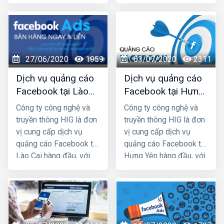
nhiều năm kinh nghiệm
nhiều năm kinh nghiệm
chạy quảng cáo cho
chạy quảng cáo cho
hàng trăm khách hàng
hàng trăm khách hàng
lớn nhỏ ở Hà Nội và các
lớn nhỏ ở Hà Nội và các
tỉnh Miền Bắc, chúng tôi
tỉnh Miền Bắc, chúng tôi
27/06/2020
1959
03/07/2020
2311
chắc chắn sẽ giúp quý
chắc chắn sẽ giúp quý
khách phát triển kinh
khách phát triển kinh
Dịch vụ quảng cáo
Dịch vụ quảng cáo
doanh nhanh chóng.
doanh nhanh chóng.
Facebook tại Lào
Facebook tại Hưng
Cai giá rẻ, uy tín
Yên giá rẻ, uy tín
Công ty công nghệ và
Công ty công nghệ và
truyền thông HIG là đơn
truyền thông HIG là đơn
vị cung cấp dịch vụ
vị cung cấp dịch vụ
quảng cáo Facebook tại
quảng cáo Facebook tại
Lào Cai hàng đầu, với
Hưng Yên hàng đầu, với
nhiều năm kinh nghiệm
nhiều năm kinh nghiệm
chạy quảng cáo cho
chạy quảng cáo cho
hàng trăm khách hàng
hàng trăm khách hàng
lớn nhỏ ở Hà Nội và các
lớn nhỏ ở Hà Nội và các
tỉnh Miền Bắc, chúng tôi
tỉnh Miền Bắc, chúng tôi