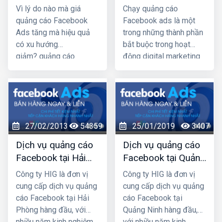
Facebook Ads tăng
facebook của bạn
Vì lý do nào mà giá
Chạy quảng cáo
mà hiệu quả có xu
bị buộc dừng
quảng cáo Facebook
Facebook ads là một
hướng giảm?
Ads tăng mà hiệu quả
trong những thành phần
có xu hướng
bắt buộc trong hoạt
giảm? quảng cáo
động digital marketing
Facebook Ads sao cho
của doanh nghiệp, với
hiệu quả, tiếp cận được
hiệu quả đo lường đáng
nhiều khách hàng tiềm
kể. Thế nhưng, nhiều
năng nhất không phải ai
bài chạy quảng cáo
cũng biết. Hãy cùng
Facebook ads đã bị
27/02/2013
54359
25/01/2019
3407
công ty quảng cáo
facebook chối từ
facebook hải phòng
Dịch vụ quảng cáo
Dịch vụ quảng cáo
giúp bạn giải quyết
Facebook tại Hải
Facebook tại Quảng
những vấn đề trên nhé.
Phòng
Ninh giá rẻ, uy tín
Công ty HIG là đơn vị
Công ty HIG là đơn vị
nhất
cung cấp dịch vụ quảng
cung cấp dịch vụ quảng
cáo Facebook tại Hải
cáo Facebook tại
Phòng hàng đầu, với
Quảng Ninh hàng đầu,
nhiều năm kinh nghiệm
với nhiều năm kinh