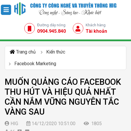
Đường dây nóng
Khách hàng
0904.945.840
Tài khoản
Trang chủ
Kiến thức
Facebook Marketing
MUỐN QUẢNG CÁO FACEBOOK
THU HÚT VÀ HIỆU QUẢ NHẤT
CẦN NẮM VỮNG NGUYÊN TẮC
VÀNG SAU
HIG
14/12/2020 10:51:00
1805