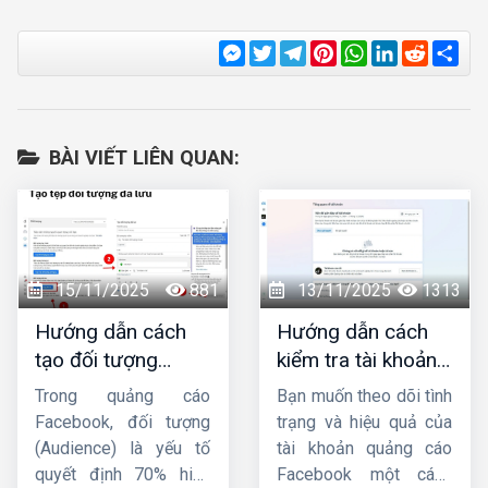
Messenger
Twitter
Telegram
Pinterest
WhatsApp
LinkedIn
Reddit
Sha
BÀI VIẾT LIÊN QUAN:
15/11/2025
881
13/11/2025
1313
Hướng dẫn cách
Hướng dẫn cách
tạo đối tượng
kiểm tra tài khoản
quảng cáo trên
quảng cáo
Trong quảng cáo
Bạn muốn theo dõi tình
Facebook từ A-Z
facebook đơn giản,
Facebook, đối tượng
trạng và hiệu quả của
nhanh chóng
(Audience) là yếu tố
tài khoản quảng cáo
quyết định 70% hiệu
Facebook một cách