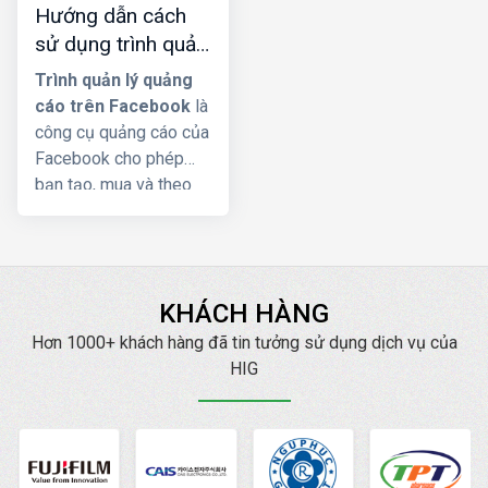
Hướng dẫn cách
này, việc tự thực hiện
sử dụng trình quản
một chiến dịch
lý quảng cáo trên
Facebook Ads là điều
Trình quản lý quảng
facebook chi tiết
cực kỳ thách thức.
cáo trên Facebook
là
Trong bài viết này,
HIG
nhất
công cụ quảng cáo của
xin hướng dẫn
cách
Facebook cho phép
chạy quảng cáo BĐS
bạn tạo, mua và theo
trên facebook
một
dõi quảng cáo của
cách hiệu quả nhất.
mình. Bài viết
này
Công ty HIG
sẽ
cung cấp cho bạn các
KHÁCH HÀNG
thông tin về trình quản
lý quảng cáo là gì
Hơn 1000+ khách hàng đã tin tưởng sử dụng dịch vụ của
? cách vào cũng như
HIG
cách sử dụng Trình
quản lý quảng cáo
Facebook chi tiết nhất.