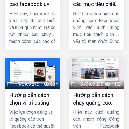
cáo facebook uy
các mục tiêu chiến
tín, chuyên nghiệp,
dịch quảng cáo
Hiện nay, Facebook là
Để tối ưu hóa hiệu quả
hiệu quả ở đâu ?
facebook
kênh tiếp thị phổ biến
quảng cáo Facebook,
và hiệu quả nhất. Đã có
việc xác định đúng
rất nhiều câu chuyện
mục tiêu chiến dịch là
thành công của các cá
yếu tố then chốt. Cùng
nhân và doanh nghiệp
Công ty HIG
tìm hiểu
khi biết tận dụng vũ khí
chi tiết về
các mục
lợi hại này. Facebook
tiêu chiến dịch quảng
luôn mở ra những cơ
cáo facebook
trong
hội bất tận cho tất cả
bài viết này.
mọi người biết nắm bắt
15/09/2025
934
12/09/2025
1152
đúng thời điểm. Vậy tại
Hướng dẫn cách
Hướng dẫn cách
sao nên quảng cáo
chọn vị trí quảng
chạy quảng cáo
Facebook,
thuê chạy
cáo trên facebook
group facebook
quảng cáo facebook
Việc lựa chọn đúng vị
Hiện nay, cách quảng
hiệu quả nhất
chi tiết từ A đến Z
uy tín, chuyên nghiệp,
trí quảng cáo trên
cáo nhóm cộng đồng
hiệu quả ở đâu ? Hãy
Facebook có thể quyết
trên Facebook