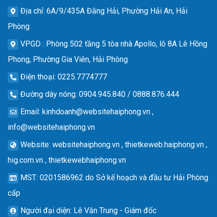
Địa chỉ
: 6A/9/435A Đằng Hải, Phường Hải An, Hải
Phòng
VPGD
: Phòng 502 tầng 5 tòa nhà Apollo, lô 8A Lê Hồng
Phong, Phường Gia Viên, Hải Phòng
Điện thoại
: 0225.7774777
Đường dây nóng
: 0904.945.840 / 0888.876.444
Email
:
kinhdoanh@websitehaiphong.vn
,
info@websitehaiphong.vn
Website
: websitehaiphong.vn , thietkeweb.haiphong.vn ,
hig.com.vn , thietkewebhaiphong.vn
MST
: 0201586962 do Sở kế hoạch và đầu tư Hải Phòng
cấp
Người đại diện
: Lê Văn Trung - Giám đốc