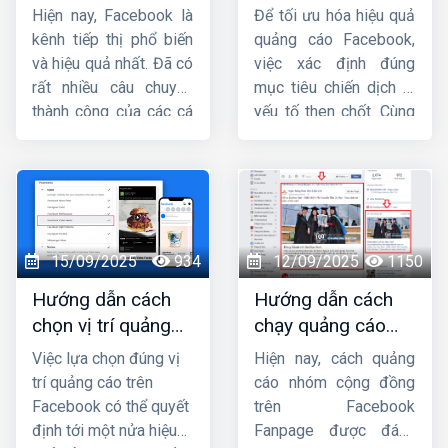
tín, chuyên nghiệp,
dịch quảng cáo
Hiện nay, Facebook là
Để tối ưu hóa hiệu quả
hiệu quả ở đâu ?
facebook
kênh tiếp thị phổ biến
quảng cáo Facebook,
và hiệu quả nhất. Đã có
việc xác định đúng
rất nhiều câu chuyện
mục tiêu chiến dịch là
thành công của các cá
yếu tố then chốt. Cùng
nhân và doanh nghiệp
Công ty HIG
tìm hiểu
khi biết tận dụng vũ khí
chi tiết về
các mục
lợi hại này. Facebook
tiêu chiến dịch quảng
luôn mở ra những cơ
cáo facebook
trong
hội bất tận cho tất cả
bài viết này.
mọi người biết nắm bắt
15/09/2025
934
12/09/2025
1150
đúng thời điểm. Vậy tại
Hướng dẫn cách
Hướng dẫn cách
sao nên quảng cáo
chọn vị trí quảng
chạy quảng cáo
Facebook,
thuê chạy
cáo trên facebook
group facebook
quảng cáo facebook
Việc lựa chọn đúng vị
Hiện nay, cách quảng
hiệu quả nhất
chi tiết từ A đến Z
uy tín, chuyên nghiệp,
trí quảng cáo trên
cáo nhóm cộng đồng
hiệu quả ở đâu ? Hãy
Facebook có thể quyết
trên Facebook
theo dõi ngay bài viết
định tới một nửa hiệu
Fanpage được đánh
này của
HIG
để có câu