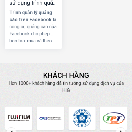
sử dụng trình quản
một chiến dịch
lý quảng cáo trên
Facebook Ads là điều
Trình quản lý quảng
facebook chi tiết
cực kỳ thách thức.
cáo trên Facebook
là
Trong bài viết này,
HIG
nhất
công cụ quảng cáo của
xin hướng dẫn
cách
Facebook cho phép
chạy quảng cáo BĐS
bạn tạo, mua và theo
trên facebook
một
dõi quảng cáo của
cách hiệu quả nhất.
mình. Bài viết
này
Công ty HIG
sẽ
cung cấp cho bạn các
KHÁCH HÀNG
thông tin về trình quản
lý quảng cáo là gì
Hơn 1000+ khách hàng đã tin tưởng sử dụng dịch vụ của
? cách vào cũng như
HIG
cách sử dụng Trình
quản lý quảng cáo
Facebook chi tiết nhất.