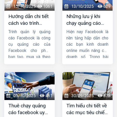
dịch vụ của mình.
nắm rõ nhé !
15/10/2025
1061
13/10/2025
629
Trong bài chia sẻ này,
Hướng dẫn chi tiết
Những lưu ý khi
HIG
sẽ hướng dẫn
cách vào trình
chạy quảng cáo
cách nhắm mục tiêu
quản lý quảng cáo
facebook mà bạn
chi tiết trong quảng
Trình quản lý quảng
Hiện nay Facebook là
trên facebook
cần phải biết
cáo facebook
. Mời
cáo Facebook là công
nền tảng hấp dẫn cho
các bạn cùng theo dõi
cụ quảng cáo của
các bạn kinh doanh
nhá.
Facebook cho phép
online muốn nâng cao
bạn tạo, mua và theo
doanh số. Trong bài
dõi quảng cáo của
viết này, hãy cùng
mình. Bài viết này
HIG
Công ty HIG
tìm
sẽ cung cấp cho bạn
hiểu
những lưu ý khi
cách vào trình quản
chạy quảng cáo
lý quảng cáo trên
facebook
nhé !
Facebook
bằng điện
01/10/2025
461
30/09/2025
878
thoại, máy tính một
Thuê chạy quảng
Tìm hiểu chi tiết về
cách nhanh chóng.
cáo facebook uy
các mục tiêu chiến