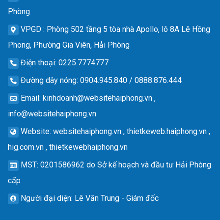
Phòng
VPGD
: Phòng 502 tầng 5 tòa nhà Apollo, lô 8A Lê Hồng
Phong, Phường Gia Viên, Hải Phòng
Điện thoại
: 0225.7774777
Đường dây nóng
: 0904.945.840 / 0888.876.444
Email
:
kinhdoanh@websitehaiphong.vn
,
info@websitehaiphong.vn
Website
: websitehaiphong.vn , thietkeweb.haiphong.vn ,
hig.com.vn , thietkewebhaiphong.vn
MST
: 0201586962 do Sở kế hoạch và đầu tư Hải Phòng
cấp
Người đại diện
: Lê Văn Trung - Giám đốc