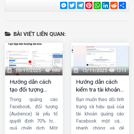
Messenger
Twitter
Telegram
Pinterest
WhatsApp
LinkedIn
Reddit
Sha
BÀI VIẾT LIÊN QUAN:
15/11/2025
880
13/11/2025
1313
Hướng dẫn cách
Hướng dẫn cách
tạo đối tượng
kiểm tra tài khoản
quảng cáo trên
quảng cáo
Trong quảng cáo
Bạn muốn theo dõi tình
Facebook từ A-Z
facebook đơn giản,
Facebook, đối tượng
trạng và hiệu quả của
nhanh chóng
(Audience) là yếu tố
tài khoản quảng cáo
quyết định 70% hiệu
Facebook một cách
quả chiến dịch. Một
nhanh chóng và dễ