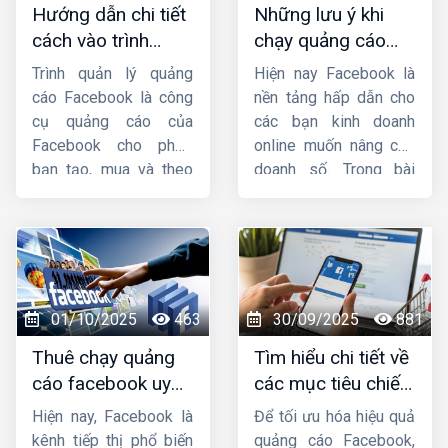
Hướng dẫn chi tiết
Những lưu ý khi
HIG
sẽ hướng dẫn
cách vào trình
chạy quảng cáo
cách nhắm mục tiêu
quản lý quảng cáo
facebook mà bạn
chi tiết trong quảng
Trình quản lý quảng
Hiện nay Facebook là
trên facebook
cần phải biết
cáo facebook
. Mời
cáo Facebook là công
nền tảng hấp dẫn cho
các bạn cùng theo dõi
cụ quảng cáo của
các bạn kinh doanh
nhá.
Facebook cho phép
online muốn nâng cao
bạn tạo, mua và theo
doanh số. Trong bài
dõi quảng cáo của
viết này, hãy cùng
mình. Bài viết này
HIG
Công ty HIG
tìm
sẽ cung cấp cho bạn
hiểu
những lưu ý khi
cách vào trình quản
chạy quảng cáo
lý quảng cáo trên
facebook
nhé !
Facebook
bằng điện
01/10/2025
463
30/09/2025
881
thoại, máy tính một
Thuê chạy quảng
Tìm hiểu chi tiết về
cách nhanh chóng.
cáo facebook uy
các mục tiêu chiến
tín, chuyên nghiệp,
dịch quảng cáo
Hiện nay, Facebook là
Để tối ưu hóa hiệu quả
hiệu quả ở đâu ?
facebook
kênh tiếp thị phổ biến
quảng cáo Facebook,