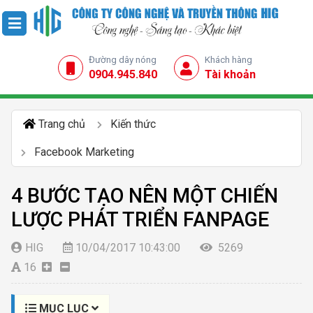
Đường dây nóng
Khách hàng
0904.945.840
Tài khoản
Trang chủ
Kiến thức
Facebook Marketing
4 BƯỚC TẠO NÊN MỘT CHIẾN
LƯỢC PHÁT TRIỂN FANPAGE
HIG
10/04/2017 10:43:00
5269
16
MỤC LỤC