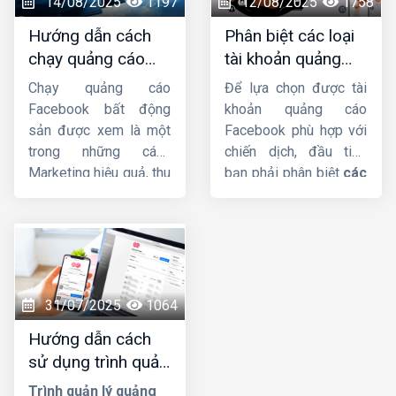
14/08/2025
1197
12/08/2025
1758
Facebook Ads, thuê
tiết nhé !
Hướng dẫn cách
Phân biệt các loại
chạy quảng cáo
chạy quảng cáo
tài khoản quảng
Facebook sẽ giúp tiết
BĐS trên facebook
cáo facebook hiện
kiệm thời gian, tối ưu
Chạy quảng cáo
Để lựa chọn được tài
hiệu quả nhất
nay
chi phí và đạt kết quả
Facebook bất động
khoản quảng cáo
tốt hơn.
sản được xem là một
Facebook phù hợp với
trong những cách
chiến dịch, đầu tiên
Marketing hiệu quả, thu
bạn phải phân biệt
các
hút nhiều khách hàng
loại tài khoản quảng
tiềm năng và tăng
cáo facebook
, trong
doanh thu nhanh chóng.
bài viết này
Công ty
Tuy nhiên, với nhiều
HIG
sẽ giúp bạn !
doanh nghiệp trẻ hoặc
cá nhân mới bắt đầu
31/07/2025
1064
tham gia vào lĩnh vực
Hướng dẫn cách
này, việc tự thực hiện
sử dụng trình quản
một chiến dịch
lý quảng cáo trên
Facebook Ads là điều
Trình quản lý quảng