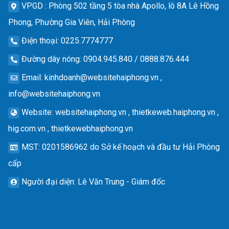
VPGD
: Phòng 502 tầng 5 tòa nhà Apollo, lô 8A Lê Hồng
Phong, Phường Gia Viên, Hải Phòng
Điện thoại
: 0225.7774777
Đường dây nóng
: 0904.945.840 / 0888.876.444
Email
:
kinhdoanh@websitehaiphong.vn
,
info@websitehaiphong.vn
Website
: websitehaiphong.vn , thietkeweb.haiphong.vn ,
hig.com.vn , thietkewebhaiphong.vn
MST
: 0201586962 do Sở kế hoạch và đầu tư Hải Phòng
cấp
Người đại diện
: Lê Văn Trung - Giám đốc