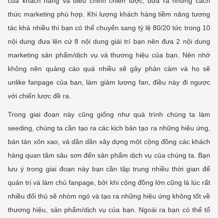
của khách hàng và điều chỉnh chiến lược, đưa ra những cách
thức marketing phù hợp. Khi lượng khách hàng tiềm năng tương
tác khá nhiều thì bạn có thể chuyển sang tỷ lệ 80/20 tức trong 10
nội dung đưa lên cứ 8 nội dung giải trí bạn nên đưa 2 nội dung
marketing sản phẩm/dịch vụ và thương hiệu của bạn. Nên nhớ
không nên quảng cáo quá nhiều sẽ gây phản cảm và họ sẽ
unlike fanpage của bạn, làm giảm lượng fan, điều này đi ngược
với chiến lược đề ra.
Trong giai đoạn này cũng giống như quá trình chúng ta làm
seeding, chúng ta cần tạo ra các kịch bản tạo ra những hiệu ứng,
bán tán xôn xao, và dần dần xây dựng một cộng đồng các khách
hàng quan tâm sâu sơn đến sản phẩm dịch vụ của chúng ta. Bạn
lưu ý trong giai đoạn này bạn cần tập trung nhiều thời gian để
quản trị và làm chủ fanpage, bởi khi cộng đồng lớn cũng là lúc rất
nhiều đối thủ sẽ nhòm ngó và tạo ra những hiệu ứng không tốt về
thương hiệu, sản phẩm/dịch vụ của bạn. Ngoài ra bạn có thể tổ