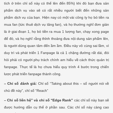
tích ở trên chỉ số này có thể lên đến 85%) khi đó bạn đưa sản
phẩm dịch vụ vào sẽ có rất nhiều người biết đến những sản
phẩm dịch vụ của bạn. Hiện nay có một vài công ty họ bỏ tiền ra
mua fan (tức thuê dịch vụ tăng fan), và họ thường nghĩ đơn giản
là ở giai đoạn 1, họ bỏ tiền ra mua 1 lượng fan, chạy xong page
để đó, và họ nghĩ rằng thỉnh thoảng đưa nội dung sản phẩm lên,
là người dùng quan tâm đến ầm ầm. Điều này vô cùng sai lầm, vì
duy trì và phát triển 1 Fanpage là cả 1 chặng đường rất dài, đòi
hỏi phải có người phụ trách chính am hiểu về cách thức quản trị
fanpage. Thực tế là họ chưa hiểu quy trình 4 bước trong chiến
lược phát triển fanpage thành công.
– Chỉ số đánh giá:
Chỉ số “Taking about this – số người nói về
chủ đề này”, chỉ số “Reach”
– Chỉ số liên hệ” và chỉ số “Edge Rank”
các chỉ số này bạn sẽ
được hướng dẫn cụ thể ở phần sau. Các chỉ số này càng cao