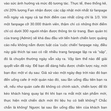
vào sức ảnh hưởng và mức độ tương tác. Thực tế, theo thống kê,
chỉ 20% lượng Fan nhận được các cập nhật mới nhất từ fanpage
mỗi ngày và ngay cả tại thời điểm cao nhất cũng chỉ là 1/3. Với
một fanpage cỡ 30.000 thành viên, thậm chí có những thời điểm
chỉ có dưới 300 người nhận được thông tin từ trang. Ban quản trị
của trang (Admin) sẽ khá đau đầu với tiến hành chiến lược quảng
cáo nếu không nắm được luật của ‘cuộc chiến’ fanpage này, điều
này giải thích tại sao có rất nhiều trang fanpage lập ra và “sập”,
đó là chuyện thường ngày vẫn xảy ra. Vậy làm thế nào để giải
quyết vấn đề này. Để bạn dễ dàng hiểu được chiến lược này, mời
bạn đọc một ví dụ sau: Giả sử vào một ngày đẹp trời nào đó bạn
đến uống cafe ở một quán nào đó, sau lần uống đầu tiên bạn ra
về, nếu như quán cafe đó không có chính sách, chiến lược để lôi
kéo khách hàng quay lại thì khi bạn ra mắt một sản phẩm mới,
thực hiện một chiến dịch mới thì liệu họ có biết không? Chắc
chắn là không! Ngược lại sau lần uống đầu tiên của khách bạn