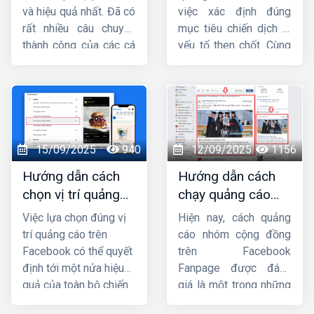
và hiệu quả nhất. Đã có
việc xác định đúng
rất nhiều câu chuyện
mục tiêu chiến dịch là
thành công của các cá
yếu tố then chốt. Cùng
nhân và doanh nghiệp
Công ty HIG
tìm hiểu
khi biết tận dụng vũ khí
chi tiết về
các mục
lợi hại này. Facebook
tiêu chiến dịch quảng
luôn mở ra những cơ
cáo facebook
trong
hội bất tận cho tất cả
bài viết này.
mọi người biết nắm bắt
15/09/2025
940
12/09/2025
1156
đúng thời điểm. Vậy tại
Hướng dẫn cách
Hướng dẫn cách
sao nên quảng cáo
chọn vị trí quảng
chạy quảng cáo
Facebook,
thuê chạy
cáo trên facebook
group facebook
quảng cáo facebook
Việc lựa chọn đúng vị
Hiện nay, cách quảng
hiệu quả nhất
chi tiết từ A đến Z
uy tín, chuyên nghiệp,
trí quảng cáo trên
cáo nhóm cộng đồng
hiệu quả ở đâu ? Hãy
Facebook có thể quyết
trên Facebook
theo dõi ngay bài viết
định tới một nửa hiệu
Fanpage được đánh
này của
HIG
để có câu
quả của toàn bộ chiến
giá là một trong những
trả lời.
dịch. Bài viết này
hình thức quảng cáo