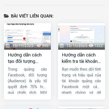
BÀI VIẾT LIÊN QUAN:
15/11/2025
882
13/11/2025
1322
Hướng dẫn cách
Hướng dẫn cách
tạo đối tượng
kiểm tra tài khoản
quảng cáo trên
quảng cáo
Trong quảng cáo
Bạn muốn theo dõi tình
Facebook từ A-Z
facebook đơn giản,
Facebook, đối tượng
trạng và hiệu quả của
nhanh chóng
(Audience) là yếu tố
tài khoản quảng cáo
quyết định 70% hiệu
Facebook một cách
quả chiến dịch. Một
nhanh chóng và dễ
mẫu quảng cáo hay,
dàng ? Bài viết này
ngân sách lớn nhưng
Công ty HIG
sẽ hướng