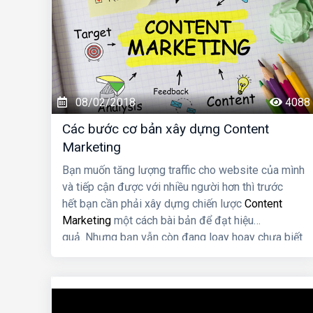
08/02/2018
4088
Các bước cơ bản xây dựng Content
Marketing
Bạn muốn tăng lượng traffic cho website của mình
và tiếp cận được với nhiều người hơn thì trước
hết bạn cần phải xây dựng chiến lược
Content
Marketing
một cách bài bản để đạt hiệu
quả. Nhưng bạn vẫn còn đang loay hoay chưa biết
làm thế nào và bắt đầu từ đâu. Vậy thì bạn
hãy tham khảo một số thủ thuật hay dưới đây để
giúp website của bạn thêm chất lượng và chuyên
nghiệp hơn nhé.