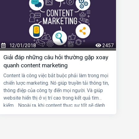
12/01/2018
2457
Giải đáp những câu hỏi thường gặp xoay
quanh content marketing
Content là công việc bắt buộc phải làm trong mọi
chiến lược marketing. Nó giúp truyền tải thông tin,
thông điệp của công ty đến mọi người. Và giúp
website hiển thị ở vị trí cao trong kết quả tìm
kiếm… Ngoài ra, khi content thực sự tốt sẽ dành
nhiều thiện cảm, lòng tin, có sức lôi kéo khách
hàng mạnh mẽ.