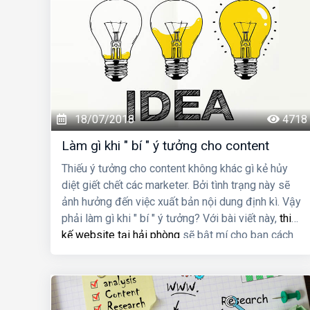
18/07/2018
4718
Làm gì khi " bí " ý tưởng cho content
Thiếu ý tưởng cho content không khác gì kẻ hủy
diệt giết chết các marketer. Bởi tình trạng này sẽ
ảnh hưởng đến việc xuất bản nội dung định kì. Vậy
phải làm gì khi " bí " ý tưởng? Với bài viết này,
thiết
kế website tại hải phòng
sẽ bật mí cho bạn cách
tìm ý tưởng content mới.