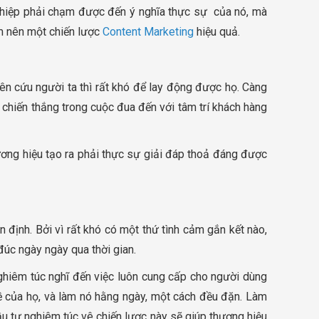
 nghiệp phải chạm được đến ý nghĩa thực sự của nó, mà
àm nên một chiến lược
Content Marketing
hiệu quả.
ên cứu người ta thì rất khó để lay động được họ. Càng
lệ chiến thắng trong cuộc đua đến với tâm trí khách hàng
ương hiệu tạo ra phải thực sự giải đáp thoả đáng được
 định. Bởi vì rất khó có một thứ tình cảm gắn kết nào,
 đúc ngày ngày qua thời gian.
ghiêm túc nghĩ đến việc luôn cung cấp cho người dùng
đề của họ, và làm nó hằng ngày, một cách đều đặn. Làm
u tư nghiêm túc vê chiến lược này sẽ giúp thương hiệu