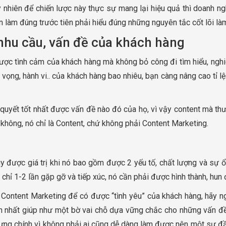
tuy nhiên để chiến lược này thực sự mang lại hiệu quả thì doanh
n làm đúng trước tiên phải hiểu đúng những nguyên tắc cốt lõi l
nhu cầu, vấn đề của khách hàng
được tình cảm của khách hàng mà không bỏ công đi tìm hiểu, nghi
n vọng, hành vi.. của khách hàng bao nhiêu, bạn càng nâng cao tỉ 
i quyết tốt nhất được vấn đề nào đó của họ, vì vậy content mà th
 không, nó chỉ là Content, chứ không phải Content Marketing.
 được giá trị khi nó bao gồm được 2 yếu tố, chất lượng và sự ổn
 chỉ 1-2 lần gặp gỡ và tiếp xúc, nó cần phải được hình thành, hun
Content Marketing để có được “tình yêu” của khách hàng, hãy n
u ích nhất giúp như một bờ vai chỗ dựa vững chắc cho những vấn 
hưng chính vì không phải ai cũng dễ dàng làm được nên một sự đầ