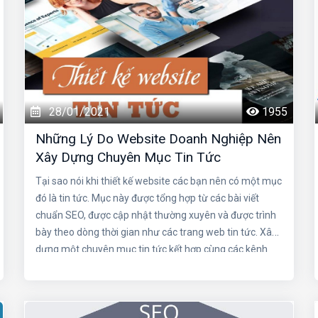
28/01/2021
1955
Những Lý Do Website Doanh Nghiệp Nên
Xây Dựng Chuyên Mục Tin Tức
Tại sao nói khi thiết kế website các bạn nên có một mục
đó là tin tức. Mục này được tổng hợp từ các bài viết
chuẩn SEO, được cập nhật thường xuyên và được trình
bày theo dòng thời gian như các trang web tin tức. Xây
dựng một chuyên mục tin tức kết hợp cùng các kênh
truyền thông mạng xã hội sẽ tạo nên một hiệu ứng
mạnh mẽ cho doanh nghiệp. Hãy cùng Thiết kế web hải
phòng làm rõ những lý do mà website doanh nghiệp
nên xây dựng mục tin tức