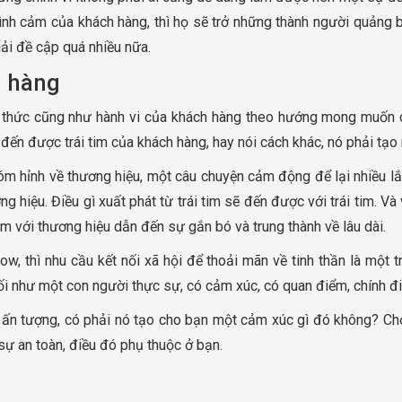
ình cảm của khách hàng, thì họ sẽ trở những thành người quảng b
ải đề cập quá nhiều nữa.
h hàng
n thức cũng như hành vi của khách hàng theo hướng mong muốn c
đến được trái tim của khách hàng, hay nói cách khác, nó phải tạo
óm hỉnh về thương hiệu, một câu chuyện cảm động để lại nhiều l
hiệu. Điều gì xuất phát từ trái tim sẽ đến được với trái tim. V
 cảm với thương hiệu dẫn đến sự gắn bó và trung thành về lâu dài.
, thì nhu cầu kết nối xã hội để thoải mãn về tinh thần là một 
nối như một con người thực sự, có cảm xúc, có quan điểm, chính đ
ấn tượng, có phải nó tạo cho bạn một cảm xúc gì đó không? Chọn 
sự an toàn, điều đó phụ thuộc ở bạn.