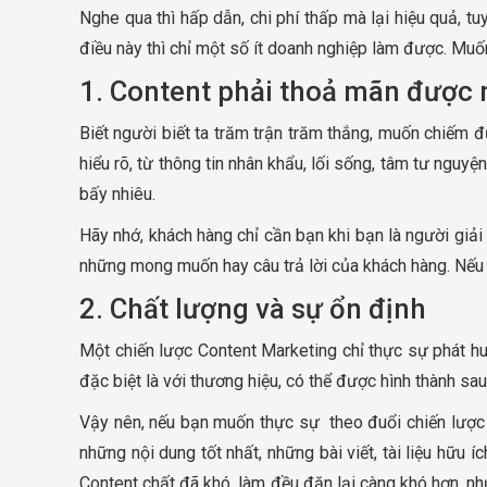
Nghe qua thì hấp dẫn, chi phí thấp mà lại hiệu quả, 
điều này thì chỉ một số ít doanh nghiệp làm được. Muố
1. Content phải thoả mãn được 
Biết người biết ta trăm trận trăm thắng, muốn chiếm 
hiểu rõ, từ thông tin nhân khẩu, lối sống, tâm tư nguyệ
bấy nhiêu.
Hãy nhớ, khách hàng chỉ cần bạn khi bạn là người giả
những mong muốn hay câu trả lời của khách hàng. Nếu
2. Chất lượng và sự ổn định
Một chiến lược Content Marketing chỉ thực sự phát huy
đặc biệt là với thương hiệu, có thể được hình thành sau
Vậy nên, nếu bạn muốn thực sự theo đuổi chiến lược 
những nội dung tốt nhất, những bài viết, tài liệu hữ
Content chất đã khó, làm đều đặn lại càng khó hơn, n