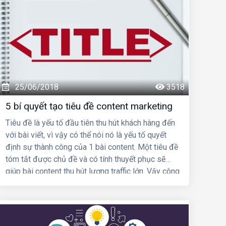
25/06/2018
3518
5 bí quyết tạo tiêu đề content marketing
Tiêu đề là yếu tố đầu tiên thu hút khách hàng đến
với bài viết, vì vậy có thể nói nó là yếu tố quyết
định sự thành công của 1 bài content. Một tiêu đề
tóm tắt được chủ đề và có tính thuyết phục sẽ
giúp bài content thu hút lượng traffic lớn. Vậy công
thức tạo tiêu đề của bạn là gì? Với bài viết này,
websitehaiphong.vn
sẽ mách bạn một vài bí quyết
để tạo tiêu đề content thu hút, hiệu quả.