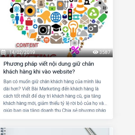
14/02/2019
3587
Phương pháp viết nội dung giữ chân
khách hàng khi vào website?
Bạn có muốn giữ chân khách hàng của mình lâu
dài hơn? Viết Bài Marketing đến khách hàng là
cách tốt nhất để duy trì khách hàng cũ, gia tăng
khách hàng mới, giảm thiểu tỷ lệ rời bỏ của họ và
giúp bạn gia tăng doanh thu Chia sẻ phương pháp
viết nội dung giữ chân khách hàng khi vào
website?Chia sẻ phương pháp viết nội dung giữ
chân khách hàng khi vào website của bạn?