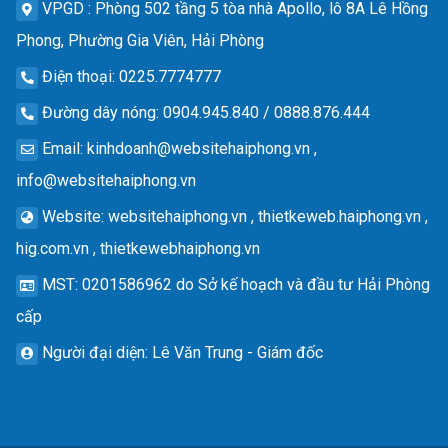
VPGD
: Phòng 502 tầng 5 tòa nhà Apollo, lô 8A Lê Hồng
Phong, Phường Gia Viên, Hải Phòng
Điện thoại
: 0225.7774777
Đường dây nóng
: 0904.945.840 / 0888.876.444
Email
:
kinhdoanh@websitehaiphong.vn
,
info@websitehaiphong.vn
Website
: websitehaiphong.vn , thietkeweb.haiphong.vn ,
hig.com.vn , thietkewebhaiphong.vn
MST
: 0201586962 do Sở kế hoạch và đầu tư Hải Phòng
cấp
Người đại diện
: Lê Văn Trung - Giám đốc