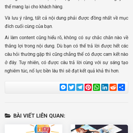
thể mang lại cho khách hàng.
Và lưu ý rằng, tất cả nội dung phải được đồng nhất về mục
đích cuối cùng của bạn.
Ai làm content cũng hiểu rõ, không có sự chắc chắn nào về
thắng lợi trong nội dung. Dù bạn có thể trả lời được hết các
câu hỏi thường gặp thì cũng chẳng thể có được cam kết nào
ở đây. Tuy nhiên, có được câu trả lời cùng với sự sáng tạo
nghiêm túc, nổ lực bền lâu thì sẽ đạt kết quả khả thi hơn.
Messenger
Twitter
Telegram
Pinterest
WhatsApp
LinkedIn
Reddit
Sha
BÀI VIẾT LIÊN QUAN: