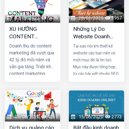
02/08/2022
1876
28/01/2021
1957
XU HƯỚNG
Những Lý Do
CONTENT
Website Doanh
MARKETING NĂM
Nghiệp Nên Xây
Doanh thu do content
Tại sao nói khi thiết kế
2022
Dựng Chuyên Mục
marketing đã vượt qua
website các bạn nên có
Tin Tức
42 tỷ đô mỗi năm và
một mục đó là tin tức.
vẫn gia tăng. Triển khai
Mục này được tổng hợp
content marketing
từ các bài viết chuẩn SEO,
đúng cách sẽ tăng cơ
được cập nhật thường
hội tiếp cận khách hàng
xuyên và được trình bày
tiềm năng nên doanh
theo dòng thời gian như
nghiệp ngày càng đầu
các trang web tin tức.
tư nhiều vào nó. Sau
Xây dựng một chuyên
đây là 8 xu hướng
mục tin tức kết hợp cùng
05/08/2020
4255
15/06/2020
2773
content marketing mà
các kênh truyền thông
Dịch vụ quảng cáo
Bắt đầu kinh doanh
Công ty HIG
dự đoán