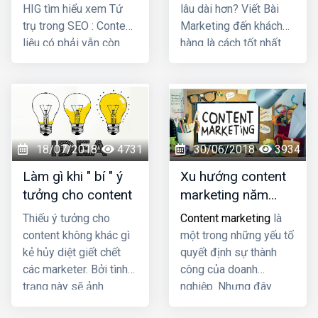
HIG tìm hiểu xem Tứ
lâu dài hơn? Viết Bài
trụ trong SEO : Content
Marketing đến khách
liệu có phải vẫn còn
hàng là cách tốt nhất
top 1? qua bài viết
để duy trì khách hàng
dưới đây nhé!
cũ, gia tăng khách hàng
mới, giảm thiểu tỷ lệ rời
bỏ của họ và giúp bạn
gia tăng doanh thu Chia
sẻ phương pháp viết
18/07/2018
4731
30/06/2018
3934
nội dung giữ chân
Làm gì khi " bí " ý
Xu hướng content
khách hàng khi vào
tưởng cho content
marketing năm
website?Chia sẻ
2018
phương pháp viết nội
Thiếu ý tưởng cho
Content marketing
là
dung giữ chân khách
content không khác gì
một trong những yếu tố
hàng khi vào website
kẻ hủy diệt giết chết
quyết định sự thành
của bạn?
các marketer. Bởi tình
công của doanh
trạng này sẽ ảnh
nghiệp. Nhưng đây
hưởng đến việc xuất
cũng là yếu tố có tốc