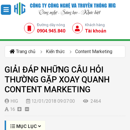
Đường dây nóng
Khách hàng
0904.945.840
Tài khoản
Trang chủ
Kiến thức
Content Marketing
GIẢI ĐÁP NHỮNG CÂU HỎI
THƯỜNG GẶP XOAY QUANH
CONTENT MARKETING
HIG
12/01/2018 09:07:00
2464
16
MỤC LỤC