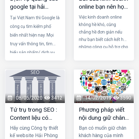
mạng xã hội sẽ tạo nên
google tại hải
online bạn nên học
sẽ mang lại hiệu quả
một hiệu ứng mạnh mẽ
phòng “ Chọn từ
những kỹ năng gì?
cho doanh nghiệp trong
cho doanh nghiệp. Hãy
Việc kinh doanh online
Tại Việt Nam thì Google là
chuẩn giá tốt “
năm 2022
cùng Thiết kế web hải
không hề khó, cũng
công cụ tìm kiếm phổ
phòng làm rõ những lý do
chẳng hề đơn giản nếu
biến nhất hiện nay. Mọi
mà website doanh
như bạn biết cách kết hợp
truy vấn thông tin, tìm
nghiệp nên xây dựng mục
những công cụ hỗ trợ cho
tin tức
hiểu sản phẩm/ dịch vụ
nền tảng trực tuyến. Vậy
hay mua hàng,...đều thực
với một người hoàn toàn
mới về kinh doanh online
hiện thông qua các “từ
thì bạn nên học những
khóa” tìm kiếm trên
kiến thức, kỹ năng gì?
Google. Chính vì thế,
Mình sẽ giới thiệu bài viết
quảng cáo Google Hải
08/05/2020
3412
14/02/2019
3590
“Bắt đầu kinh doanh
Phòng được xem là hình
online bạn nên học
Tứ trụ trong SEO :
Phương pháp viết
thức quảng cáo trực
những kỹ năng gì? ”
Content liệu có
nội dung giữ chân
tuyến hiệu quả hàng đầu
phải vẫn còn là top
khách hàng khi vào
Hãy cùng Công ty thiết
Bạn có muốn giữ chân
của nhiều doanh nghiệp.
1?
website?
kế website Hải Phòng
khách hàng của mình