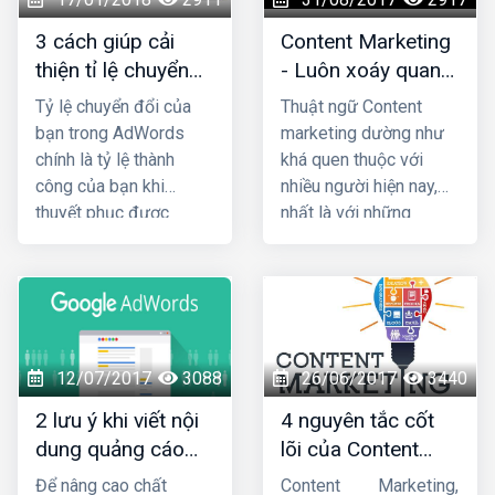
thức tạo tiêu đề của
chưa biết làm thế nào
3 cách giúp cải
Content Marketing
bạn là gì? Với bài viết
và bắt đầu từ đâu.
thiện tỉ lệ chuyển
- Luôn xoáy quanh
này,
Vậy thì bạn hãy tham
đổi Adwords
những câu hỏi
websitehaiphong.vn
sẽ
khảo một số thủ thuật
Tỷ lệ chuyển đổi của
Thuật ngữ Content
mách bạn một vài bí
hay dưới đây để giúp
bạn trong AdWords
marketing dường như
quyết để tạo tiêu đề
website của bạn thêm
chính là tỷ lệ thành
khá quen thuộc với
content thu hút, hiệu
chất lượng và chuyên
công của bạn khi
nhiều người hiện nay,
quả.
nghiệp hơn nhé.
thuyết phục được
nhất là với những
người tiêu dùng nhấp
doanh nghiệp làm
vào quảng cáo và thực
truyền thông,
hiện một hành động cụ
Marketing. Content
thể nào đó, chẳng hạn
được xây dựng không
như mua sản phẩm hay
chỉ là những câu chữ
bỏ vào giỏ hàng.
được viết ra rồi để đấy,
12/07/2017
3088
26/06/2017
3440
chúng là yếu tố cực kỳ
2 lưu ý khi viết nội
4 nguyên tắc cốt
quan trọng để cung
dung quảng cáo
lõi của Content
cấp thông tin cho
Google Adwords
Marketing
người đọc, níu chân
Để nâng cao chất
Content Marketing,