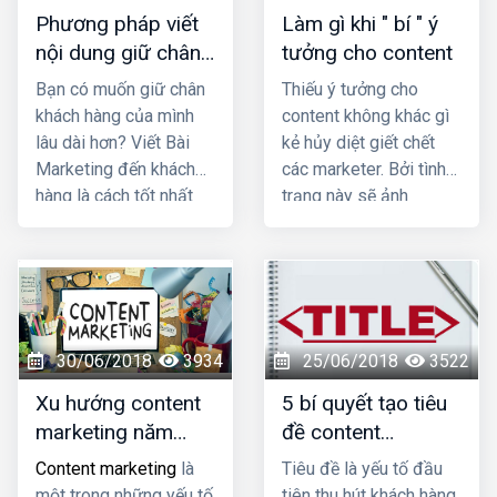
Phòng được xem là hình
Phương pháp viết
Làm gì khi " bí " ý
thức quảng cáo trực
nội dung giữ chân
tưởng cho content
tuyến hiệu quả hàng đầu
khách hàng khi vào
Bạn có muốn giữ chân
Thiếu ý tưởng cho
của nhiều doanh nghiệp.
website?
khách hàng của mình
content không khác gì
lâu dài hơn? Viết Bài
kẻ hủy diệt giết chết
Marketing đến khách
các marketer. Bởi tình
hàng là cách tốt nhất
trạng này sẽ ảnh
để duy trì khách hàng
hưởng đến việc xuất
cũ, gia tăng khách hàng
bản nội dung định
mới, giảm thiểu tỷ lệ rời
kì. Vậy phải làm gì khi "
bỏ của họ và giúp bạn
bí " ý tưởng? Với bài
gia tăng doanh thu Chia
viết này,
thiết kế
sẻ phương pháp viết
website tại hải phòng
30/06/2018
3934
25/06/2018
3522
nội dung giữ chân
sẽ bật mí cho bạn cách
Xu hướng content
5 bí quyết tạo tiêu
khách hàng khi vào
tìm ý tưởng content
marketing năm
đề content
website?Chia sẻ
mới.
2018
marketing
phương pháp viết nội
Content marketing
là
Tiêu đề là yếu tố đầu
dung giữ chân khách
một trong những yếu tố
tiên thu hút khách hàng