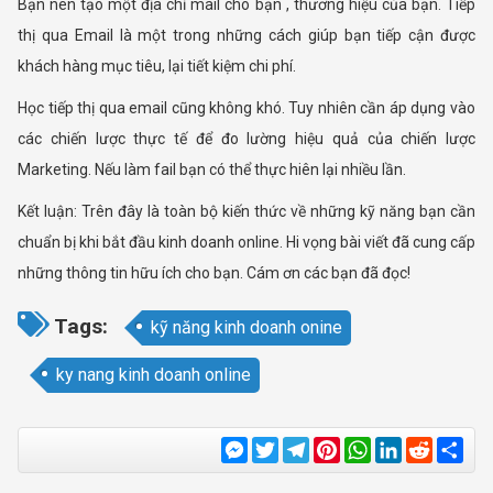
Bạn nên tạo một địa chỉ mail cho bạn , thương hiệu của bạn. Tiếp
thị qua Email là một trong những cách giúp bạn tiếp cận được
khách hàng mục tiêu, lại tiết kiệm chi phí.
Học tiếp thị qua email cũng không khó. Tuy nhiên cần áp dụng vào
các chiến lược thực tế để đo lường hiệu quả của chiến lược
Marketing. Nếu làm fail bạn có thể thực hiên lại nhiều lần.
Kết luận: Trên đây là toàn bộ kiến thức về những kỹ năng bạn cần
chuẩn bị khi bắt đầu kinh doanh online. Hi vọng bài viết đã cung cấp
những thông tin hữu ích cho bạn. Cám ơn các bạn đã đọc!
Tags:
kỹ năng kinh doanh onine
ky nang kinh doanh online
Messenger
Twitter
Telegram
Pinterest
WhatsApp
LinkedIn
Reddit
Sha