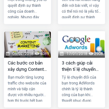
hàng khi vào website
quyết định sự thành
đến với bài viết, vì vậy
của bạn?
công của doanh
có thể nói nó là yếu tố
nghiệp. Nhưng đây
quyết định sự thành
cũng là yếu tố có tốc
công của 1 bài content.
độ thay đổi nhanh
Một tiêu đề tóm tắt
chóng. Chính vì thế, để
được chủ đề và có tính
có thể chiếm ưu thế
thuyết phục sẽ giúp bài
cạnh tranh với đối thủ,
content thu hút lượng
đòi hỏi phải nắm bắt
traffic lớn. Vậy công
08/02/2018
4089
17/01/2018
2908
nhanh chóng những xu
thức tạo tiêu đề của
Các bước cơ bản
3 cách giúp cải
thế tiếp thị mới nhất.
bạn là gì? Với bài viết
xây dựng Content
thiện tỉ lệ chuyển
Vậy
xu hướng content
này,
Marketing
đổi Adwords
marketing năm 2018
là
websitehaiphong.vn
sẽ
Bạn muốn tăng lượng
Tỷ lệ chuyển đổi của
gì?
mách bạn một vài bí
traffic cho website của
bạn trong AdWords
quyết để tạo tiêu đề
mình và tiếp cận
chính là tỷ lệ thành
content thu hút, hiệu
được với nhiều người
công của bạn khi
quả.
hơn thì trước hết bạn
thuyết phục được
cần phải xây dựng
người tiêu dùng nhấp