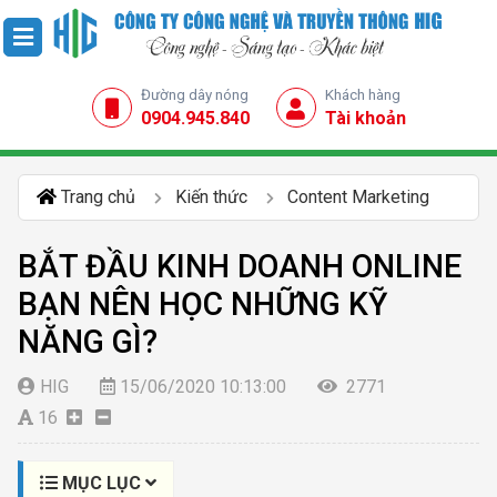
Đường dây nóng
Khách hàng
0904.945.840
Tài khoản
Trang chủ
Kiến thức
Content Marketing
BẮT ĐẦU KINH DOANH ONLINE
BẠN NÊN HỌC NHỮNG KỸ
NĂNG GÌ?
HIG
15/06/2020 10:13:00
2771
16
MỤC LỤC