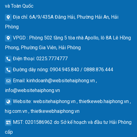
và Toàn Quốc
Địa chỉ
: 6A/9/435A Đằng Hải, Phường Hải An, Hải
Phòng
VPGD
: Phòng 502 tầng 5 tòa nhà Apollo, lô 8A Lê Hồng
Phong, Phường Gia Viên, Hải Phòng
Điện thoại
: 0225.7774777
Đường dây nóng
: 0904.945.840 / 0888.876.444
Email
:
kinhdoanh@websitehaiphong.vn
,
info@websitehaiphong.vn
Website
: websitehaiphong.vn , thietkeweb.haiphong.vn ,
hig.com.vn , thietkewebhaiphong.vn
MST
: 0201586962 do Sở kế hoạch và đầu tư Hải Phòng
cấp