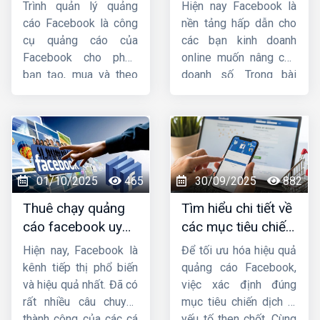
quản lý quảng cáo
facebook mà bạn
chi tiết trong quảng
Trình quản lý quảng
Hiện nay Facebook là
trên facebook
cần phải biết
cáo facebook
. Mời
cáo Facebook là công
nền tảng hấp dẫn cho
các bạn cùng theo dõi
cụ quảng cáo của
các bạn kinh doanh
nhá.
Facebook cho phép
online muốn nâng cao
bạn tạo, mua và theo
doanh số. Trong bài
dõi quảng cáo của
viết này, hãy cùng
mình. Bài viết này
HIG
Công ty HIG
tìm
sẽ cung cấp cho bạn
hiểu
những lưu ý khi
cách vào trình quản
chạy quảng cáo
lý quảng cáo trên
facebook
nhé !
Facebook
bằng điện
01/10/2025
465
30/09/2025
882
thoại, máy tính một
Thuê chạy quảng
Tìm hiểu chi tiết về
cách nhanh chóng.
cáo facebook uy
các mục tiêu chiến
tín, chuyên nghiệp,
dịch quảng cáo
Hiện nay, Facebook là
Để tối ưu hóa hiệu quả
hiệu quả ở đâu ?
facebook
kênh tiếp thị phổ biến
quảng cáo Facebook,
và hiệu quả nhất. Đã có
việc xác định đúng
rất nhiều câu chuyện
mục tiêu chiến dịch là
thành công của các cá
yếu tố then chốt. Cùng