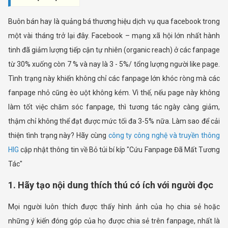
Buôn bán hay là quảng bá thương hiệu dịch vụ qua facebook trong
một vài tháng trở lại đây. Facebook – mạng xã hội lớn nhất hành
tinh đã giảm lượng tiếp cận tự nhiên (organic reach) ở các fanpage
từ 30% xuống còn 7 % và nay là 3 - 5%/ tổng lượng người like page.
Tình trạng này khiến không chỉ các fanpage lớn khóc ròng mà các
fanpage nhỏ cũng èo uột không kém. Vì thế, nếu page này không
làm tốt việc chăm sóc fanpage, thì tương tác ngày càng giảm,
thậm chỉ không thể đạt được mức tối đa 3-5% nữa. Làm sao để cải
thiện tình trạng này? Hãy cùng
công ty công nghệ và truyền thông
HIG
cập nhật thông tin về Bỏ túi bí kíp "Cứu Fanpage Đã Mất Tương
Tác"
1. Hãy tạo nội dung thích thú có ích với người đọc
Mọi người luôn thích được thấy hình ảnh của họ chia sẻ hoặc
những ý kiến đóng góp của họ được chia sẻ trên fanpage, nhất là