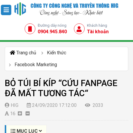
Đường dây nóng
Khách hàng
0904.945.840
Tài khoản
Trang chủ
Kiến thức
Facebook Marketing
BỎ TÚI BÍ KÍP “CỨU FANPAGE
ĐÃ MẤT TƯƠNG TÁC“
HIG
24/09/2020 17:12:00
2033
16
MỤC LỤC