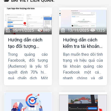
BÀI VIẾT LIÊN QUAN:
15/11/2025
883
13/11/2025
1325
Hướng dẫn cách
Hướng dẫn cách
tạo đối tượng
kiểm tra tài khoản
quảng cáo trên
quảng cáo
Trong quảng cáo
Bạn muốn theo dõi tình
Facebook từ A-Z
facebook đơn giản,
Facebook, đối tượng
trạng và hiệu quả của
nhanh chóng
(Audience) là yếu tố
tài khoản quảng cáo
quyết định 70% hiệu
Facebook một cách
quả chiến dịch. Một
nhanh chóng và dễ
mẫu quảng cáo hay,
dàng ? Bài viết này
ngân sách lớn nhưng
Công ty HIG
sẽ hướng
nhắm sai tệp người
dẫn bạn
cách kiểm
dùng thì tỷ lệ chuyển
tra tài khoản quảng
đổi vẫn thấp. Vì vậy,
cáo Facebook
đơn