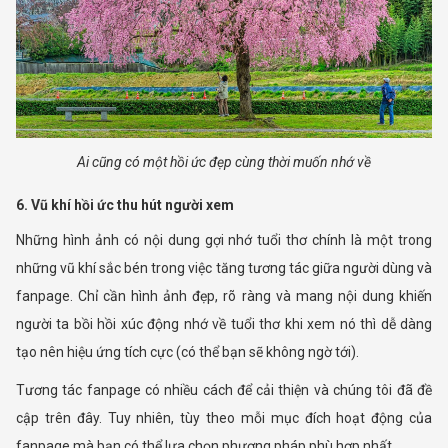
Ai cũng có một hồi ức đẹp cùng thời muốn nhớ về
6. Vũ khí hồi ức thu hút người xem
Những hình ảnh có nội dung gợi nhớ tuổi thơ chính là một trong
những vũ khí sắc bén trong việc tăng tương tác giữa người dùng và
fanpage. Chỉ cần hình ảnh đẹp, rõ ràng và mang nội dung khiến
người ta bồi hồi xúc động nhớ về tuổi thơ khi xem nó thì dễ dàng
tạo nên hiệu ứng tích cực (có thể bạn sẽ không ngờ tới).
Tương tác fanpage có nhiều cách để cải thiện và chúng tôi đã đề
cập trên đây. Tuy nhiên, tùy theo mỗi mục đích hoạt động của
fanpage mà bạn có thể lựa chọn phương pháp phù hợp nhất.