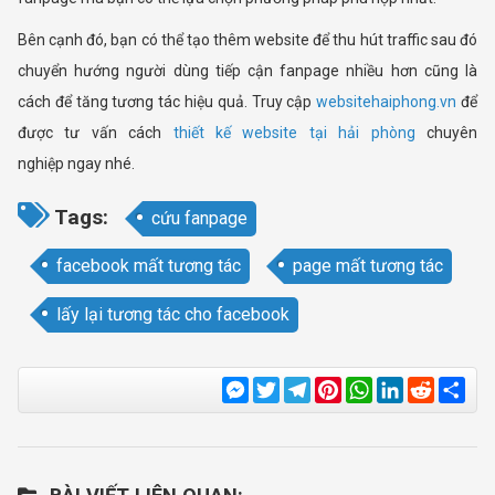
Bên cạnh đó, bạn có thể tạo thêm website để thu hút traffic sau đó
chuyển hướng người dùng tiếp cận fanpage nhiều hơn cũng là
cách để tăng tương tác hiệu quả. Truy cập
websitehaiphong.vn
để
được tư vấn cách
thiết kế website tại hải phòng
chuyên
nghiệp ngay nhé.
Tags:
cứu fanpage
facebook mất tương tác
page mất tương tác
lấy lại tương tác cho facebook
Messenger
Twitter
Telegram
Pinterest
WhatsApp
LinkedIn
Reddit
Sha