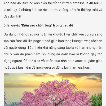
ảnh nào đó. Kích cỡ ảnh hiển thị tốt nhất trên timeline là 403×403
pixel hay là những ảnh có kích thước vuông. sẽ hiển thị đẹp mắt và
đầy đủ nhất
5. Bí quyết “Điền vào chỗ trống” trong tiêu đề
Sử dụng những câu nói ngắn và khuyết 1 vài chỗ, kêu gọi sự sáng
tạo của fans đã like page, từ đó giúp bạn tăng lượng tương tác hơn
với người dùng. Tất nhiên khả năng sáng tạo là vô hạn nhưng nên
chú ý vấn đề phản cảm nội dung để đảm bảo là không gây tác
dụng ngược. Có thể treo vài món quà nhỏ như voucher giảm giác
hoặc quà lưu niệm để mọi người có động lực tham gia hơn.