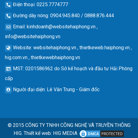
Điện thoại
: 0225.7774777
Đường dây nóng
: 0904.945.840 / 0888.876.444
Email
:
kinhdoanh@websitehaiphong.vn
,
info@websitehaiphong.vn
Website
: websitehaiphong.vn , thietkeweb.haiphong.vn ,
hig.com.vn , thietkewebhaiphong.vn
MST
: 0201586962 do Sở kế hoạch và đầu tư Hải Phòng
cấp
Người đại diện
: Lê Văn Trung - Giám đốc
© 2015
CÔNG TY TNHH CÔNG NGHỆ VÀ TRUYỀN THÔNG
HIG.
Thiết kế web
:
HIG MEDIA