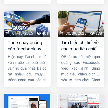
dõi quảng cáo của
viết này, hãy cùng
mình. Bài viết này
HIG
Công ty HIG
tìm
sẽ cung cấp cho bạn
hiểu
những lưu ý khi
cách vào trình quản
chạy quảng cáo
lý quảng cáo trên
facebook
nhé !
Facebook
bằng điện
01/10/2025
461
30/09/2025
878
thoại, máy tính một
Thuê chạy quảng
Tìm hiểu chi tiết về
cách nhanh chóng.
cáo facebook uy
các mục tiêu chiến
tín, chuyên nghiệp,
dịch quảng cáo
Hiện nay, Facebook là
Để tối ưu hóa hiệu quả
hiệu quả ở đâu ?
facebook
kênh tiếp thị phổ biến
quảng cáo Facebook,
và hiệu quả nhất. Đã có
việc xác định đúng
rất nhiều câu chuyện
mục tiêu chiến dịch là
thành công của các cá
yếu tố then chốt. Cùng
nhân và doanh nghiệp
Công ty HIG
tìm hiểu
khi biết tận dụng vũ khí
chi tiết về
các mục
lợi hại này. Facebook
tiêu chiến dịch quảng
luôn mở ra những cơ
cáo facebook
trong