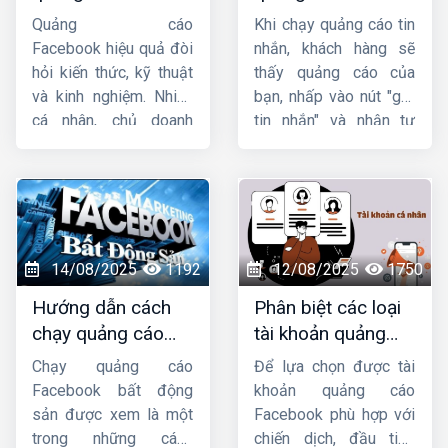
facebook uy tín,
facebook chi tiết
năng tối ưu tự động
nay,
Công ty HIG
sẽ
Quảng cáo
Khi chạy quảng cáo tin
chuyên nghiệp, giá
từ A đến Z
của Facebook, khi nào
hướng dẫn bạn
cách
Facebook hiệu quả đòi
nhắn, khách hàng sẽ
cần điều chỉnh thủ
chạy quảng cáo
tốt
hỏi kiến thức, kỹ thuật
thấy quảng cáo của
công, và đâu là những
group facebook
chi
và kinh nghiệm. Nhiều
bạn, nhấp vào nút "gửi
“điểm vàng” phù hợp
tiết hiệu quả.
cá nhân, chủ doanh
tin nhắn" và nhận tư
nhất với từng mục tiêu
nghiệp gặp khó khăn
vấn từ bạn rồi mới tiến
marketing cụ thể.
khi tự chạy quảng cáo
hành mua hàng. Trong
do chưa hiểu rõ cách
bài viết này,
Công ty
thiết lập, quản lý ngân
HIG
sẽ
hướng dẫn
sách và tối ưu chiến
chạy quảng cáo tin
dịch. Nếu chưa vững về
nhắn facebook
chi
14/08/2025
1192
12/08/2025
1750
Facebook Ads, thuê
tiết nhé !
Hướng dẫn cách
Phân biệt các loại
chạy quảng cáo
chạy quảng cáo
tài khoản quảng
Facebook sẽ giúp tiết
BĐS trên facebook
cáo facebook hiện
kiệm thời gian, tối ưu
Chạy quảng cáo
Để lựa chọn được tài
hiệu quả nhất
nay
chi phí và đạt kết quả
Facebook bất động
khoản quảng cáo
tốt hơn.
sản được xem là một
Facebook phù hợp với
trong những cách
chiến dịch, đầu tiên