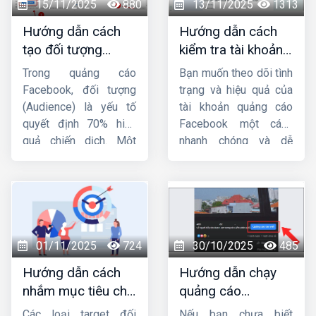
15/11/2025
880
13/11/2025
1313
Hướng dẫn cách
Hướng dẫn cách
tạo đối tượng
kiểm tra tài khoản
quảng cáo trên
quảng cáo
Trong quảng cáo
Bạn muốn theo dõi tình
Facebook từ A-Z
facebook đơn giản,
Facebook, đối tượng
trạng và hiệu quả của
nhanh chóng
(Audience) là yếu tố
tài khoản quảng cáo
quyết định 70% hiệu
Facebook một cách
quả chiến dịch. Một
nhanh chóng và dễ
mẫu quảng cáo hay,
dàng ? Bài viết này
ngân sách lớn nhưng
Công ty HIG
sẽ hướng
nhắm sai tệp người
dẫn bạn
cách kiểm
dùng thì tỷ lệ chuyển
tra tài khoản quảng
đổi vẫn thấp. Vì vậy,
cáo Facebook
đơn
việc nắm vững
cách
giản và hiệu quả, giúp
01/11/2025
724
30/10/2025
485
tạo đối tượng quảng
bạn nắm bắt mọi thông
Hướng dẫn cách
Hướng dẫn chạy
cáo trên Facebook
là
tin cần thiết để tối ưu
nhắm mục tiêu chi
quảng cáo
kỹ năng bắt buộc đối
hóa chiến dịch.
tiết trong quảng
facebook từ a đến
với bất kỳ nhà quảng
Các loại target đối
Nếu bạn chưa biết