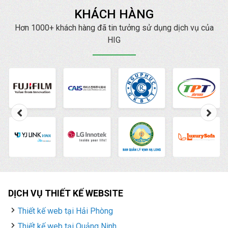
cung cấp cho bạn các
KHÁCH HÀNG
thông tin về trình quản
lý quảng cáo là gì
Hơn 1000+ khách hàng đã tin tưởng sử dụng dịch vụ của
? cách vào cũng như
HIG
cách sử dụng Trình
quản lý quảng cáo
Facebook chi tiết nhất.
DỊCH VỤ THIẾT KẾ WEBSITE
Thiết kế web tại Hải Phòng
Thiết kế web tại Quảng Ninh