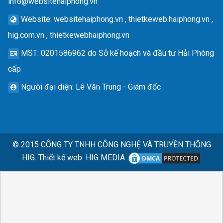
info@websitehaiphong.vn
Website
: websitehaiphong.vn , thietkeweb.haiphong.vn ,
hig.com.vn , thietkewebhaiphong.vn
MST
: 0201586962 do Sở kế hoạch và đầu tư Hải Phòng
cấp
Người đại diện
: Lê Văn Trung - Giám đốc
© 2015
CÔNG TY TNHH CÔNG NGHỆ VÀ TRUYỀN THÔNG
HIG.
Thiết kế web
:
HIG MEDIA