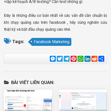
+lập kế hoạch A/B testing? Cần test những gì .
Đây là những điều cơ bản nhất về các vấn đề cần chuẩn bị
khi chạy quảng cáo trên facebook , hãy cùng nghiên cứu
thật kỹ và bắt đầu chạy quảng cáo nhé.
Tags:
Facebook Marketing
Messenger
Twitter
Telegram
Pinterest
WhatsApp
LinkedIn
Reddit
Sha
BÀI VIẾT LIÊN QUAN: