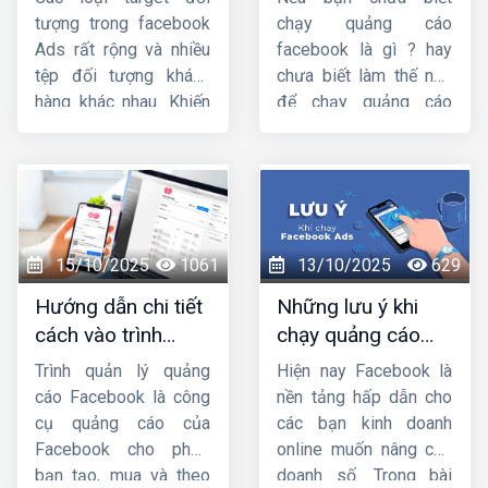
cáo facebook
z từ chuyên gia
cáo nào, dù bạn là
tượng trong facebook
chạy quảng cáo
người mới hay đã chạy
Ads rất rộng và nhiều
facebook là gì ? hay
Ads lâu năm.
tệp đối tượng khách
chưa biết làm thế nào
hàng khác nhau. Khiến
để chạy quảng cáo
các nhà bán hàng
facebook thì hãy đọc
Facebook rất dễ loạn
bài viết
hướng dẫn
vì không biết nên sử
chạy quảng cáo
dụng ads target gì phù
facebook từ a đến
hợp với sản phẩm/
z
của
Công ty HIG
để
dịch vụ của mình.
nắm rõ nhé !
15/10/2025
1061
13/10/2025
629
Trong bài chia sẻ này,
Hướng dẫn chi tiết
Những lưu ý khi
HIG
sẽ hướng dẫn
cách vào trình
chạy quảng cáo
cách nhắm mục tiêu
quản lý quảng cáo
facebook mà bạn
chi tiết trong quảng
Trình quản lý quảng
Hiện nay Facebook là
trên facebook
cần phải biết
cáo facebook
. Mời
cáo Facebook là công
nền tảng hấp dẫn cho
các bạn cùng theo dõi
cụ quảng cáo của
các bạn kinh doanh
nhá.
Facebook cho phép
online muốn nâng cao
bạn tạo, mua và theo
doanh số. Trong bài