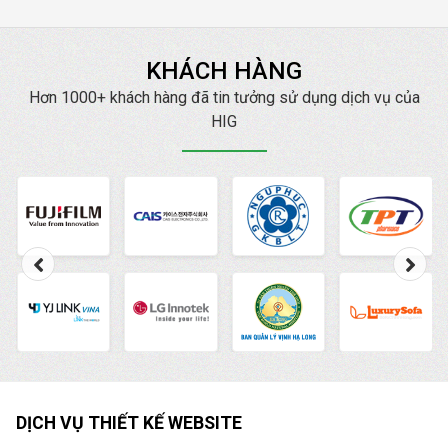
mình. Bài viết
này
Công ty HIG
sẽ
cung cấp cho bạn các
KHÁCH HÀNG
thông tin về trình quản
lý quảng cáo là gì
Hơn 1000+ khách hàng đã tin tưởng sử dụng dịch vụ của
? cách vào cũng như
HIG
cách sử dụng Trình
quản lý quảng cáo
Facebook chi tiết nhất.
DỊCH VỤ THIẾT KẾ WEBSITE