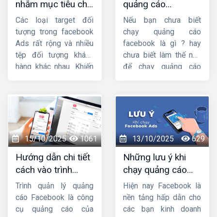
nhắm mục tiêu chi
quảng cáo
kỹ năng bắt buộc đối
hóa chiến dịch.
tiết trong quảng
facebook từ a đến
với bất kỳ nhà quảng
Các loại target đối
Nếu bạn chưa biết
cáo facebook
z từ chuyên gia
cáo nào, dù bạn là
tượng trong facebook
chạy quảng cáo
người mới hay đã chạy
Ads rất rộng và nhiều
facebook là gì ? hay
Ads lâu năm.
tệp đối tượng khách
chưa biết làm thế nào
hàng khác nhau. Khiến
để chạy quảng cáo
các nhà bán hàng
facebook thì hãy đọc
Facebook rất dễ loạn
bài viết
hướng dẫn
vì không biết nên sử
chạy quảng cáo
dụng ads target gì phù
facebook từ a đến
hợp với sản phẩm/
z
của
Công ty HIG
để
dịch vụ của mình.
nắm rõ nhé !
15/10/2025
1061
13/10/2025
629
Trong bài chia sẻ này,
Hướng dẫn chi tiết
Những lưu ý khi
HIG
sẽ hướng dẫn
cách vào trình
chạy quảng cáo
cách nhắm mục tiêu
quản lý quảng cáo
facebook mà bạn
chi tiết trong quảng
Trình quản lý quảng
Hiện nay Facebook là
trên facebook
cần phải biết
cáo facebook
. Mời
cáo Facebook là công
nền tảng hấp dẫn cho
các bạn cùng theo dõi
cụ quảng cáo của
các bạn kinh doanh