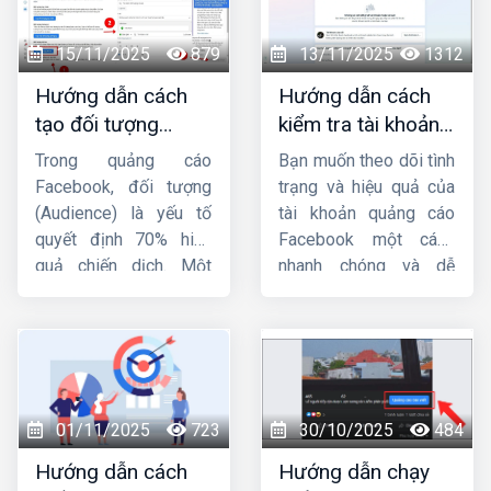
15/11/2025
879
13/11/2025
1312
Hướng dẫn cách
Hướng dẫn cách
tạo đối tượng
kiểm tra tài khoản
quảng cáo trên
quảng cáo
Trong quảng cáo
Bạn muốn theo dõi tình
Facebook từ A-Z
facebook đơn giản,
Facebook, đối tượng
trạng và hiệu quả của
nhanh chóng
(Audience) là yếu tố
tài khoản quảng cáo
quyết định 70% hiệu
Facebook một cách
quả chiến dịch. Một
nhanh chóng và dễ
mẫu quảng cáo hay,
dàng ? Bài viết này
ngân sách lớn nhưng
Công ty HIG
sẽ hướng
nhắm sai tệp người
dẫn bạn
cách kiểm
dùng thì tỷ lệ chuyển
tra tài khoản quảng
đổi vẫn thấp. Vì vậy,
cáo Facebook
đơn
việc nắm vững
cách
giản và hiệu quả, giúp
01/11/2025
723
30/10/2025
484
tạo đối tượng quảng
bạn nắm bắt mọi thông
Hướng dẫn cách
Hướng dẫn chạy
cáo trên Facebook
là
tin cần thiết để tối ưu