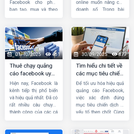
nhá.
Facebook cho phép
online muốn nâng cao
bạn tạo, mua và theo
doanh số. Trong bài
dõi quảng cáo của
viết này, hãy cùng
mình. Bài viết này
HIG
Công ty HIG
tìm
sẽ cung cấp cho bạn
hiểu
những lưu ý khi
cách vào trình quản
chạy quảng cáo
lý quảng cáo trên
facebook
nhé !
Facebook
bằng điện
01/10/2025
461
30/09/2025
877
thoại, máy tính một
Thuê chạy quảng
Tìm hiểu chi tiết về
cách nhanh chóng.
cáo facebook uy
các mục tiêu chiến
tín, chuyên nghiệp,
dịch quảng cáo
Hiện nay, Facebook là
Để tối ưu hóa hiệu quả
hiệu quả ở đâu ?
facebook
kênh tiếp thị phổ biến
quảng cáo Facebook,
và hiệu quả nhất. Đã có
việc xác định đúng
rất nhiều câu chuyện
mục tiêu chiến dịch là
thành công của các cá
yếu tố then chốt. Cùng
nhân và doanh nghiệp
Công ty HIG
tìm hiểu
khi biết tận dụng vũ khí
chi tiết về
các mục
lợi hại này. Facebook
tiêu chiến dịch quảng