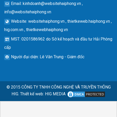
Email
:
kinhdoanh@websitehaiphong.vn
,
info@websitehaiphong.vn
Website
: websitehaiphong.vn , thietkeweb.haiphong.vn ,
hig.com.vn , thietkewebhaiphong.vn
MST
: 0201586962 do Sở kế hoạch và đầu tư Hải Phòng
cấp
Người đại diện
: Lê Văn Trung - Giám đốc
© 2015
CÔNG TY TNHH CÔNG NGHỆ VÀ TRUYỀN THÔNG
HIG.
Thiết kế web
:
HIG MEDIA