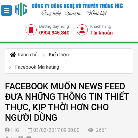
Đường dây nóng
Khách hàng
0904.945.840
Tài khoản
Trang chủ
Kiến thức
Facebook Marketing
FACEBOOK MUỐN NEWS FEED
ĐƯA NHỮNG THÔNG TIN THIẾT
THỰC, KỊP THỜI HƠN CHO
NGƯỜI DÙNG
HIG
03/02/2017 09:08:00
2661