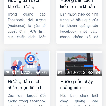
Hướng dẫn cách
Hướng dẫn cách
tạo đối tượng
kiểm tra tài khoản
quảng cáo trên
quảng cáo
Trong quảng cáo
Bạn muốn theo dõi tình
Facebook từ A-Z
facebook đơn giản,
Facebook, đối tượng
trạng và hiệu quả của
nhanh chóng
(Audience) là yếu tố
tài khoản quảng cáo
quyết định 70% hiệu
Facebook một cách
quả chiến dịch. Một
nhanh chóng và dễ
mẫu quảng cáo hay,
dàng ? Bài viết này
ngân sách lớn nhưng
Công ty HIG
sẽ hướng
nhắm sai tệp người
dẫn bạn
cách kiểm
dùng thì tỷ lệ chuyển
tra tài khoản quảng
đổi vẫn thấp. Vì vậy,
cáo Facebook
đơn
việc nắm vững
cách
giản và hiệu quả, giúp
01/11/2025
723
30/10/2025
484
tạo đối tượng quảng
bạn nắm bắt mọi thông
Hướng dẫn cách
Hướng dẫn chạy
cáo trên Facebook
là
tin cần thiết để tối ưu
nhắm mục tiêu chi
quảng cáo
kỹ năng bắt buộc đối
hóa chiến dịch.
tiết trong quảng
facebook từ a đến
với bất kỳ nhà quảng
Các loại target đối
Nếu bạn chưa biết
cáo facebook
z từ chuyên gia
cáo nào, dù bạn là
tượng trong facebook
chạy quảng cáo
người mới hay đã chạy