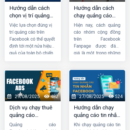
đúng thời điểm. Vậy tại
Hướng dẫn cách
Hướng dẫn cách
sao nên quảng cáo
chọn vị trí quảng
chạy quảng cáo
Facebook,
thuê chạy
cáo trên facebook
group facebook
quảng cáo facebook
Việc lựa chọn đúng vị
Hiện nay, cách quảng
hiệu quả nhất
chi tiết từ A đến Z
uy tín, chuyên nghiệp,
trí quảng cáo trên
cáo nhóm cộng đồng
hiệu quả ở đâu ? Hãy
Facebook có thể quyết
trên Facebook
theo dõi ngay bài viết
định tới một nửa hiệu
Fanpage được đánh
này của
HIG
để có câu
quả của toàn bộ chiến
giá là một trong những
trả lời.
dịch. Bài viết này
hình thức quảng cáo
của
HIG
không dừng
facebook rất tiềm năng
lại ở hướng dẫn
cách
đang được rất nhiều cá
chọn vị trí quảng cáo
nhân, doanh nghiệp
trên Facebook
hiệu
khai thác. Vậy làm thế
quả, mà còn trang bị
nào để có được chiến
29/08/2025
482
27/08/2025
524
cho bạn tư duy chiến
dịch chạy quảng cáo
Dịch vụ chạy thuê
Hướng dẫn chạy
lược để xác định khi
group bán hàng hàng
quảng cáo
quảng cáo tin nhắn
nào nên tận dụng tính
hiệu quả ? Hôm
facebook uy tín,
facebook chi tiết
năng tối ưu tự động
nay,
Công ty HIG
sẽ
Quảng cáo
Khi chạy quảng cáo tin
của Facebook, khi nào
hướng dẫn bạn
cách