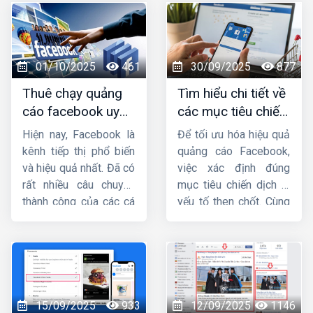
sẽ cung cấp cho bạn
hiểu
những lưu ý khi
cách vào trình quản
chạy quảng cáo
lý quảng cáo trên
facebook
nhé !
Facebook
bằng điện
01/10/2025
461
30/09/2025
877
thoại, máy tính một
Thuê chạy quảng
Tìm hiểu chi tiết về
cách nhanh chóng.
cáo facebook uy
các mục tiêu chiến
tín, chuyên nghiệp,
dịch quảng cáo
Hiện nay, Facebook là
Để tối ưu hóa hiệu quả
hiệu quả ở đâu ?
facebook
kênh tiếp thị phổ biến
quảng cáo Facebook,
và hiệu quả nhất. Đã có
việc xác định đúng
rất nhiều câu chuyện
mục tiêu chiến dịch là
thành công của các cá
yếu tố then chốt. Cùng
nhân và doanh nghiệp
Công ty HIG
tìm hiểu
khi biết tận dụng vũ khí
chi tiết về
các mục
lợi hại này. Facebook
tiêu chiến dịch quảng
luôn mở ra những cơ
cáo facebook
trong
hội bất tận cho tất cả
bài viết này.
mọi người biết nắm bắt
15/09/2025
933
12/09/2025
1146