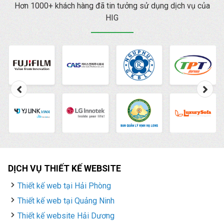
lý quảng cáo là gì
Hơn 1000+ khách hàng đã tin tưởng sử dụng dịch vụ của
? cách vào cũng như
HIG
cách sử dụng Trình
quản lý quảng cáo
Facebook chi tiết nhất.
DỊCH VỤ THIẾT KẾ WEBSITE
Thiết kế web tại Hải Phòng
Thiết kế web tại Quảng Ninh
Thiết kế website Hải Dương