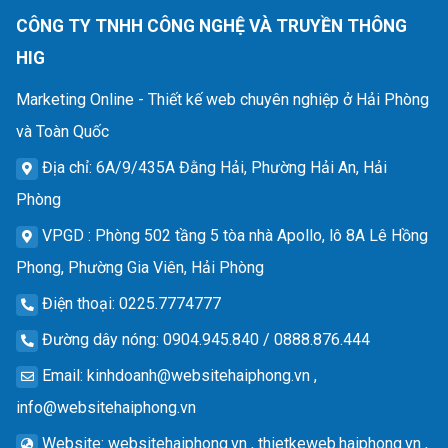
CÔNG TY TNHH CÔNG NGHỆ VÀ TRUYỀN THÔNG
HIG
Marketing Online - Thiết kế web chuyên nghiệp ở Hải Phòng
và Toàn Quốc
Địa chỉ
: 6A/9/435A Đằng Hải, Phường Hải An, Hải
Phòng
VPGD
: Phòng 502 tầng 5 tòa nhà Apollo, lô 8A Lê Hồng
Phong, Phường Gia Viên, Hải Phòng
Điện thoại
: 0225.7774777
Đường dây nóng
: 0904.945.840 / 0888.876.444
Email
:
kinhdoanh@websitehaiphong.vn
,
info@websitehaiphong.vn
Website
: websitehaiphong.vn , thietkeweb.haiphong.vn ,