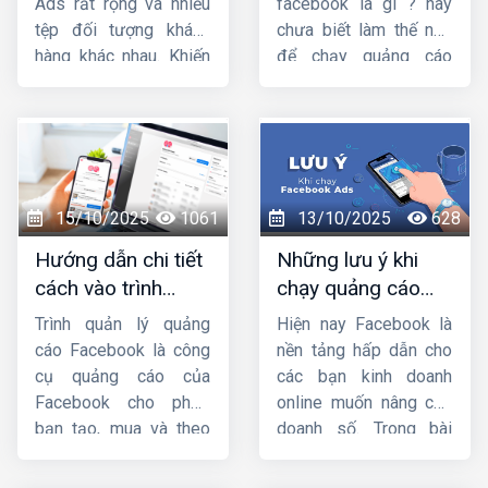
Ads rất rộng và nhiều
facebook là gì ? hay
Ads lâu năm.
tệp đối tượng khách
chưa biết làm thế nào
hàng khác nhau. Khiến
để chạy quảng cáo
các nhà bán hàng
facebook thì hãy đọc
Facebook rất dễ loạn
bài viết
hướng dẫn
vì không biết nên sử
chạy quảng cáo
dụng ads target gì phù
facebook từ a đến
hợp với sản phẩm/
z
của
Công ty HIG
để
dịch vụ của mình.
nắm rõ nhé !
15/10/2025
1061
13/10/2025
628
Trong bài chia sẻ này,
Hướng dẫn chi tiết
Những lưu ý khi
HIG
sẽ hướng dẫn
cách vào trình
chạy quảng cáo
cách nhắm mục tiêu
quản lý quảng cáo
facebook mà bạn
chi tiết trong quảng
Trình quản lý quảng
Hiện nay Facebook là
trên facebook
cần phải biết
cáo facebook
. Mời
cáo Facebook là công
nền tảng hấp dẫn cho
các bạn cùng theo dõi
cụ quảng cáo của
các bạn kinh doanh
nhá.
Facebook cho phép
online muốn nâng cao
bạn tạo, mua và theo
doanh số. Trong bài
dõi quảng cáo của
viết này, hãy cùng
mình. Bài viết này
HIG
Công ty HIG
tìm